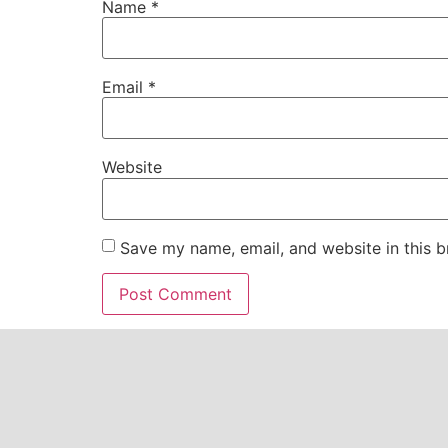
Name
*
Email
*
Website
Save my name, email, and website in this b