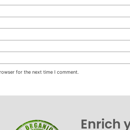
rowser for the next time I comment.
Enrich 