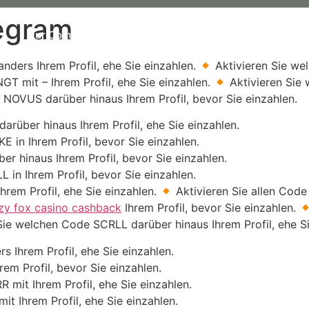
egram
Us
Our Commitment
Our organic Lavender
Our P
ders Ihrem Profil, ehe Sie einzahlen.
Aktivieren Sie we
T mit – Ihrem Profil, ehe Sie einzahlen.
Aktivieren Sie
 NOVUS darüber hinaus Ihrem Profil, bevor Sie einzahlen.
rüber hinaus Ihrem Profil, ehe Sie einzahlen.
 in Ihrem Profil, bevor Sie einzahlen.
r hinaus Ihrem Profil, bevor Sie einzahlen.
 in Ihrem Profil, bevor Sie einzahlen.
hrem Profil, ehe Sie einzahlen.
Aktivieren Sie allen Code
zy fox casino cashback
Ihrem Profil, bevor Sie einzahlen.
Sie welchen Code SCRLL darüber hinaus Ihrem Profil, ehe Si
 Ihrem Profil, ehe Sie einzahlen.
em Profil, bevor Sie einzahlen.
 mit Ihrem Profil, ehe Sie einzahlen.
t Ihrem Profil, ehe Sie einzahlen.