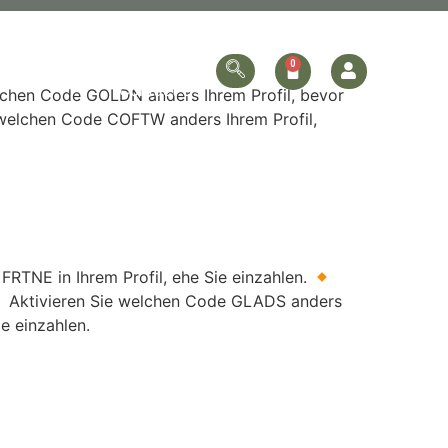
ersonalized
Online Store
Contact Us
lchen Code GOLDN anders Ihrem Profil, bevor
 welchen Code COFTW anders Ihrem Profil,
 FRTNE in Ihrem Profil, ehe Sie einzahlen.
Aktivieren Sie welchen Code GLADS anders
e einzahlen.