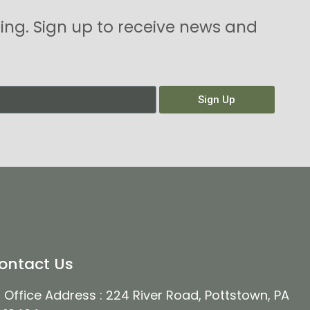
hing. Sign up to receive news and
Sign Up
ontact Us
Office Address : 224 River Road, Pottstown, PA