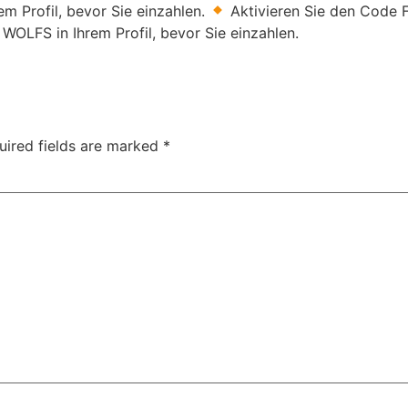
m Profil, bevor Sie einzahlen.
Aktivieren Sie den Code F
WOLFS in Ihrem Profil, bevor Sie einzahlen.
uired fields are marked
*