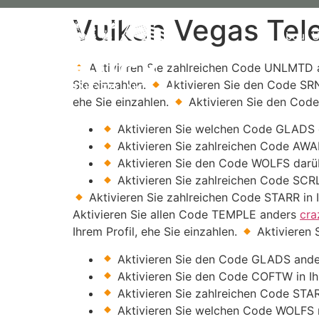
Vulkan Vegas Tel
About 
Aktivieren Sie zahlreichen Code UNLMTD an
Sie einzahlen.
Aktivieren Sie den Code SRNG
ehe Sie einzahlen.
Aktivieren Sie den Code
Aktivieren Sie welchen Code GLADS da
Aktivieren Sie zahlreichen Code AWAKE
Aktivieren Sie den Code WOLFS darübe
Aktivieren Sie zahlreichen Code SCRLL
Aktivieren Sie zahlreichen Code STARR in I
Aktivieren Sie allen Code TEMPLE anders
cra
Ihrem Profil, ehe Sie einzahlen.
Aktivieren 
Aktivieren Sie den Code GLADS anders
Aktivieren Sie den Code COFTW in Ihr
Aktivieren Sie zahlreichen Code STARR
Aktivieren Sie welchen Code WOLFS mi