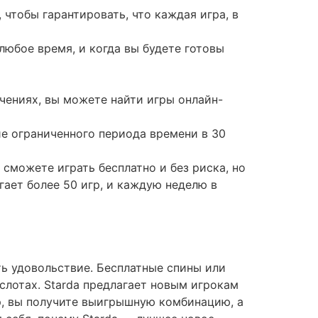
чтобы гарантировать, что каждая игра, в
любое время, и когда вы будете готовы
чениях, вы можете найти игры онлайн-
ие ограниченного периода времени в 30
 сможете играть бесплатно и без риска, но
гает более 50 игр, и каждую неделю в
ить удовольствие. Бесплатные спины или
слотах. Starda предлагает новым игрокам
р, вы получите выигрышную комбинацию, а