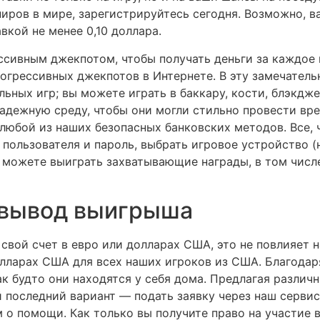
ров в мире, зарегистрируйтесь сегодня. Возможно, в
вкой не менее 0,10 доллара.
ссивным джекпотом, чтобы получать деньги за каждое 
огрессивных джекпотов в Интернете. В эту замечатель
ьных игр; вы можете играть в баккару, кости, блэкдже
адежную среду, чтобы они могли стильно провести вре
 любой из наших безопасных банковских методов. Все, 
 пользователя и пароль, выбрать игровое устройство
 Вы можете выиграть захватывающие награды, в том чис
 вывод выигрыша
свой счет в евро или долларах США, это не повлияет н
долларах США для всех наших игроков из США. Благода
к будто они находятся у себя дома. Предлагая различ
оследний вариант — подать заявку через наш сервис T
о помощи. Как только вы получите право на участие 