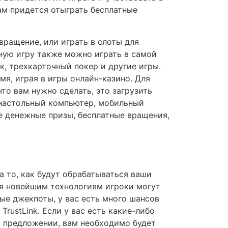
ам придется отыграть бесплатные
вращение, или играть в слоты для
ную игру также можно играть в самой
к, трехкарточный покер и другие игры.
мя, играя в игры онлайн-казино. Для
что вам нужно сделать, это загрузить
 (настольный компьютер, мобильный
ле денежные призы, бесплатные вращения,
а то, как будут обрабатываться ваши
ря новейшим технологиям игроки могут
ные джекпоты, у вас есть много шансов
rustLink. Если у вас есть какие-либо
в предложении, вам необходимо будет