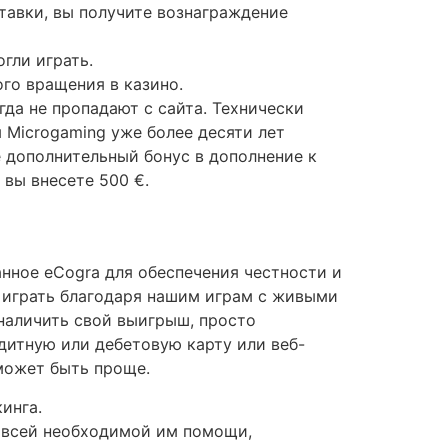
тавки, вы получите вознаграждение
гли играть.
ого вращения в казино.
да не пропадают с сайта. Технически
 Microgaming уже более десяти лет
 дополнительный бонус в дополнение к
 вы внесете 500 €.
анное eCogra для обеспечения честности и
о играть благодаря нашим играм с живыми
бналичить свой выигрыш, просто
дитную или дебетовую карту или веб-
 может быть проще.
инга.
о всей необходимой им помощи,