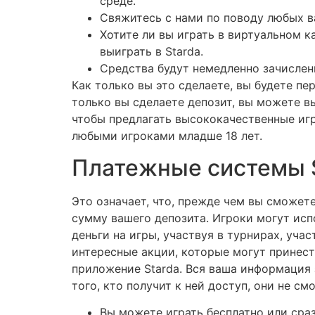
среде.
Свяжитесь с нами по поводу любых в
Хотите ли вы играть в виртуальном к
выиграть в Starda.
Средства будут немедленно зачислены
Как только вы это сделаете, вы будете п
только вы сделаете депозит, вы можете в
чтобы предлагать высококачественные игр
любыми игроками младше 18 лет.
Платежные системы 
Это означает, что, прежде чем вы сможет
сумму вашего депозита. Игроки могут исп
деньги на игры, участвуя в турнирах, уча
интересные акции, которые могут принест
приложение Starda. Вся ваша информация з
того, кто получит к ней доступ, они не см
Вы можете играть бесплатно или сраз