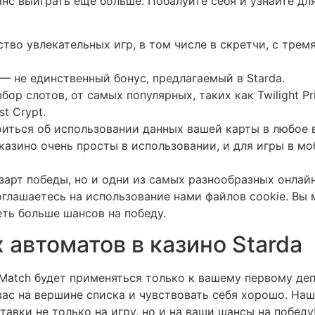
нс выиграть еще больше. Побалуйте себя и узнайте для
во увлекательных игр, в том числе в скретчи, с тремя
 — не единственный бонус, предлагаемый в Starda.
ор слотов, от самых популярных, таких как Twilight Pri
st Crypt.
оиться об использовании данных вашей карты в любое 
азино очень просты в использовании, и для игры в мо
зарт победы, но и одни из самых разнообразных онлай
глашаетесь на использование нами файлов cookie. Вы 
ть больше шансов на победу.
автоматов в казино Starda
 Match будет применяться только к вашему первому деп
вас на вершине списка и чувствовать себя хорошо. Н
тавки не только на игру, но и на ваши шансы на победу