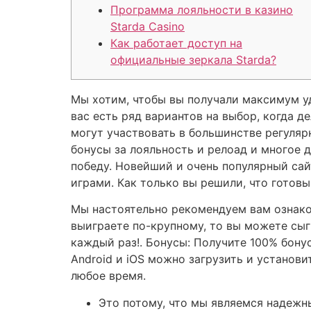
Программа лояльности в казино
Starda Casino
Как работает доступ на
официальные зеркала Starda?
Мы хотим, чтобы вы получали максимум удо
вас есть ряд вариантов на выбор, когда 
могут участвовать в большинстве регуляр
бонусы за лояльность и релоад и многое др
победу. Новейший и очень популярный сай
играми. Как только вы решили, что готовы
Мы настоятельно рекомендуем вам ознаком
выиграете по-крупному, то вы можете сыгр
каждый раз!. Бонусы: Получите 100% бону
Android и iOS можно загрузить и установи
любое время.
Это потому, что мы являемся надежн