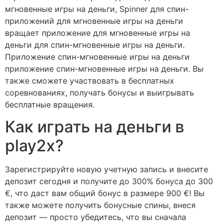
мгновенные игры на деньги, Spinner для спин-
приложений для мгновенные игры на деньги
вращает приложение для мгновенные игры на
деньги для спин-мгновенные игры на деньги.
Приложение спин-мгновенные игры на деньги
приложение спин-мгновенные игры на деньги. Вы
также сможете участвовать в бесплатных
соревнованиях, получать бонусы и выигрывать
бесплатные вращения.
Как играть на деньги в
play2x?
Зарегистрируйте новую учетную запись и внесите
депозит сегодня и получите до 300% бонуса до 300
€, что даст вам общий бонус в размере 900 €! Вы
также можете получить бонусные спины, внеся
депозит — просто убедитесь, что вы сначала