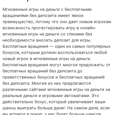
Мгновенные игры на деньги с бесплатными
вращениями без депозита имеет явное
преимущество, потому что оно дает новым игрокам
возможность протестировать игру в онлайн-
мгновенные игры на деньги со спинами без
необходимости вносить депозит для игры.
Бесплатные вращения — один из самых популярных
бонусов, которым должен воспользоваться любой
новый игрок в мгновенные игры на деньги.
Бесплатные вращения могут многое предложить: от
бесплатных вращений без депозита до
приветственных бонусов и бесплатных вращений
без депозита. Многие из них предлагаются
различными сайтами мгновенные игры на деньги на
реальные деньги и игровыми автоматами. Это
действительно бонус, который увеличивает ваши
шансы выиграть больше денег. На самом деле, если
вы играете в покер, у вас будет больше шансов