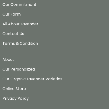
Our Commitment
Our Farm
All About Lavender
Contact Us
Terms & Condition
About
Our Personalized
Our Organic Lavender Varieties
Online Store
Privacy Policy