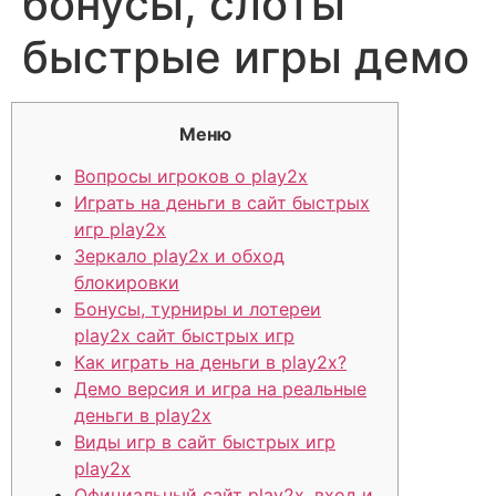
бонусы, слоты
быстрые игры демо
Меню
Вопросы игроков о play2x
Играть на деньги в сайт быстрых
игр play2x
Зеркало play2x и обход
блокировки
Бонусы, турниры и лотереи
play2x сайт быстрых игр
Как играть на деньги в play2x?
Демо версия и игра на реальные
деньги в play2x
Виды игр в сайт быстрых игр
play2x
Официальный сайт play2x, вход и