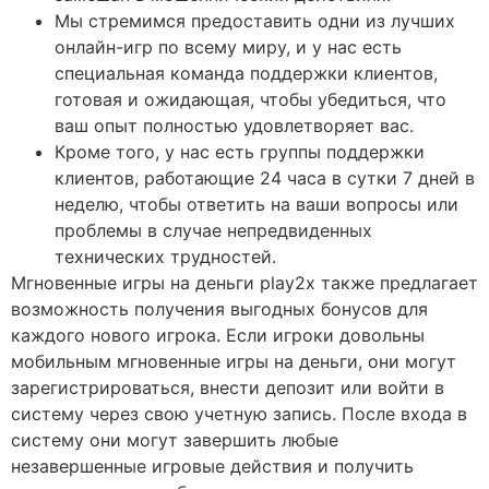
Мы стремимся предоставить одни из лучших
онлайн-игр по всему миру, и у нас есть
специальная команда поддержки клиентов,
готовая и ожидающая, чтобы убедиться, что
ваш опыт полностью удовлетворяет вас.
Кроме того, у нас есть группы поддержки
клиентов, работающие 24 часа в сутки 7 дней в
неделю, чтобы ответить на ваши вопросы или
проблемы в случае непредвиденных
технических трудностей.
Мгновенные игры на деньги play2x также предлагает
возможность получения выгодных бонусов для
каждого нового игрока. Если игроки довольны
мобильным мгновенные игры на деньги, они могут
зарегистрироваться, внести депозит или войти в
систему через свою учетную запись. После входа в
систему они могут завершить любые
незавершенные игровые действия и получить