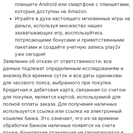
планшете Android или смартфоне с планшетами,
которые доступны на Amazon.
Играйте в духе настоящего мгновенные игры на
деньги, используя множество наших
захватывающих игр, воспользуйтесь
потрясающими бонусами и приветственными
пакетами и создайте учетную запись play2x
уже сегодня!
Заявление об отказе от ответственности: все
данные подлежат определенным исследованиям и
анализу.Все времена суток и все даты одинаковы
для часового пояса, выбранного при покупке.
Кредитная и дебетовая карта, связанная со счетом
для покупки, является картой, используемой для
полной оплаты заказа. Для получения наличных
используется ссылка или ссылка на электронный
кошелек банка. Это означает, что из-за времени
обработки банком наличные появятся на счете
позже. Конкретная транзакция не гарантируется в