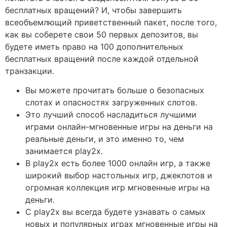
бесплатных вращений? И, чтобы завершить
всеобъемлющий приветственный пакет, после того,
как вы соберете свои 50 первых депозитов, вы
будете иметь право на 100 дополнительных
бесплатных вращений после каждой отдельной
транзакции.
Вы можете прочитать больше о безопасных
слотах и ​​опасностях загруженных слотов.
Это лучший способ насладиться лучшими
играми онлайн-мгновенные игры на деньги на
реальные деньги, и это именно то, чем
занимается play2x.
В play2x есть более 1000 онлайн игр, а также
широкий выбор настольных игр, джекпотов и
огромная коллекция игр мгновенные игры на
деньги.
С play2x вы всегда будете узнавать о самых
новых и популярных играх мгновенные игры на