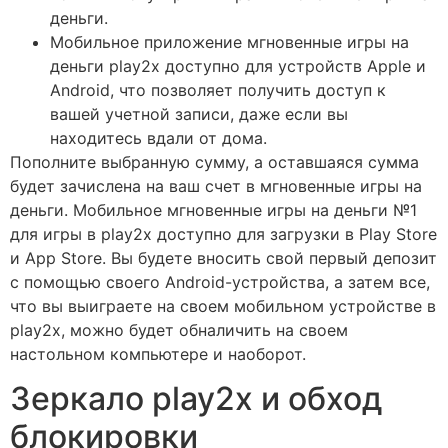
деньги.
Мобильное приложение мгновенные игры на
деньги play2x доступно для устройств Apple и
Android, что позволяет получить доступ к
вашей учетной записи, даже если вы
находитесь вдали от дома.
Пополните выбранную сумму, а оставшаяся сумма
будет зачислена на ваш счет в мгновенные игры на
деньги. Мобильное мгновенные игры на деньги №1
для игры в play2x доступно для загрузки в Play Store
и App Store. Вы будете вносить свой первый депозит
с помощью своего Android-устройства, а затем все,
что вы выиграете на своем мобильном устройстве в
play2x, можно будет обналичить на своем
настольном компьютере и наоборот.
Зеркало play2x и обход
блокировки