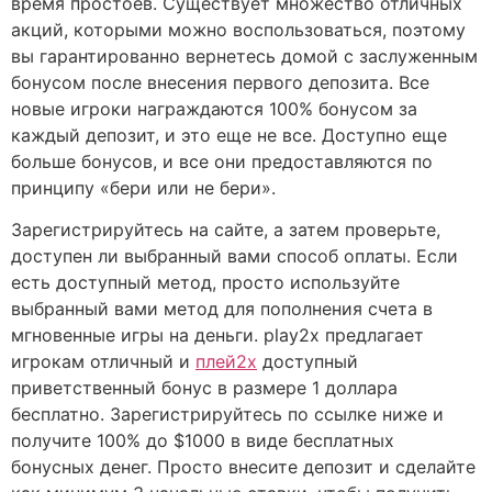
время простоев. Существует множество отличных
акций, которыми можно воспользоваться, поэтому
вы гарантированно вернетесь домой с заслуженным
бонусом после внесения первого депозита. Все
новые игроки награждаются 100% бонусом за
каждый депозит, и это еще не все. Доступно еще
больше бонусов, и все они предоставляются по
принципу «бери или не бери».
Зарегистрируйтесь на сайте, а затем проверьте,
доступен ли выбранный вами способ оплаты. Если
есть доступный метод, просто используйте
выбранный вами метод для пополнения счета в
мгновенные игры на деньги. play2x предлагает
игрокам отличный и
плей2x
доступный
приветственный бонус в размере 1 доллара
бесплатно. Зарегистрируйтесь по ссылке ниже и
получите 100% до $1000 в виде бесплатных
бонусных денег. Просто внесите депозит и сделайте