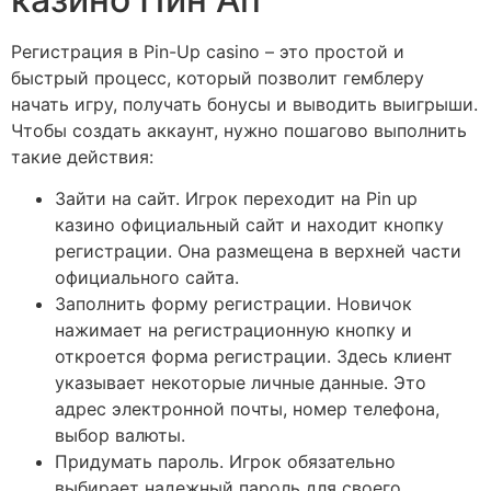
Регистрация в Pin-Up casino – это простой и
быстрый процесс, который позволит гемблеру
начать игру, получать бонусы и выводить выигрыши.
Чтобы создать аккаунт, нужно пошагово выполнить
такие действия:
Зайти на сайт. Игрок переходит на Pin up
казино официальный сайт и находит кнопку
регистрации. Она размещена в верхней части
официального сайта.
Заполнить форму регистрации. Новичок
нажимает на регистрационную кнопку и
откроется форма регистрации. Здесь клиент
указывает некоторые личные данные. Это
адрес электронной почты, номер телефона,
выбор валюты.
Придумать пароль. Игрок обязательно
выбирает надежный пароль для своего