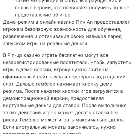
такие же функции и бонусные раунды, как и
полные версии, что позволяет получить полное
представление об игре.
Демо-режим в онлайн казино Пин Ап предоставляет
игрокам безопасную возможность для обучения,
развлечения и оттачивания своих навыков перед
запуском игры на реальные деньги.
В Pin-up казино играть бесплатно могут все
незарегистрированные посетители. Чтобы запустить
игры в демо версии, игроку нужно зайти на
официальный сайт клуба и подобрать подходящий
слот. Дальше гемблер нажимает кнопку демо-
режима. После нажатия кнопки игра загрузится в
демонстрационной версии, предоставляя
виртуальные деньги для ставок. После выполнения
таких действий игрок может делать ставки без
риска. Гемблер может играть максимально долго.
Если виртуальные монеты закончились, нужно
перезагрузить страницу с игрой.