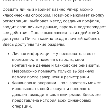
Создать личный кабинет казино Pin-up можно
классическим способом. Новичок нажимает кнопку
регистрации, выбирает метод создания профиля,
вводит свои личные данные, пароль и подтверждает
все действия. После выполнения таких действий
доступен в Пин-ап казино вход в личный кабинет.
Здесь доступны такие разделы:
Личная информация – у пользователя есть
возможность поменять пароль, свои
контактные данные и банковские реквизиты.
Невозможно поменять только выбранную
валюту после завершения регистрации.
Финансовые операции – пользователь может
использовать свой аккаунт и пополнять
депозит, выводить свои выигрыши. Здесь же
представлена история всех финансовых
операций.