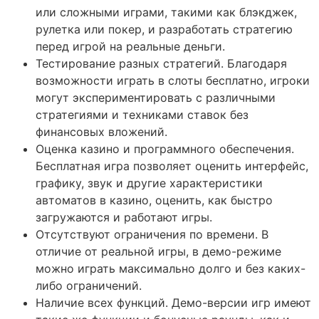
или сложными играми, такими как блэкджек,
рулетка или покер, и разработать стратегию
перед игрой на реальные деньги.
Тестирование разных стратегий. Благодаря
возможности играть в слоты бесплатно, игроки
могут экспериментировать с различными
стратегиями и техниками ставок без
финансовых вложений.
Оценка казино и программного обеспечения.
Бесплатная игра позволяет оценить интерфейс,
графику, звук и другие характеристики
автоматов в казино, оценить, как быстро
загружаются и работают игры.
Отсутствуют ограничения по времени. В
отличие от реальной игры, в демо-режиме
можно играть максимально долго и без каких-
либо ограничений.
Наличие всех функций. Демо-версии игр имеют