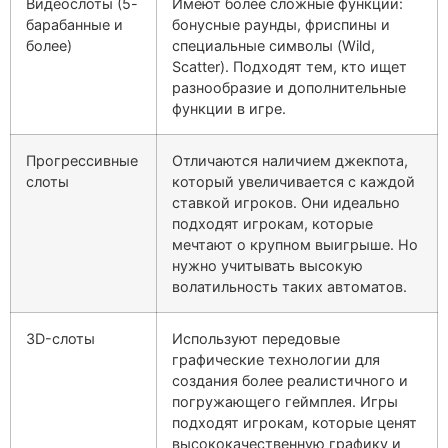
Видеослоты (5-
Имеют более сложные функции:
барабанные и
бонусные раунды, фриспины и
более)
специальные символы (Wild,
Scatter). Подходят тем, кто ищет
разнообразие и дополнительные
функции в игре.
Прогрессивные
Отличаются наличием джекпота,
слоты
который увеличивается с каждой
ставкой игроков. Они идеально
подходят игрокам, которые
мечтают о крупном выигрыше. Но
нужно учитывать высокую
волатильность таких автоматов.
3D-слоты
Используют передовые
графические технологии для
создания более реалистичного и
погружающего геймплея. Игры
подходят игрокам, которые ценят
высококачественную графику и