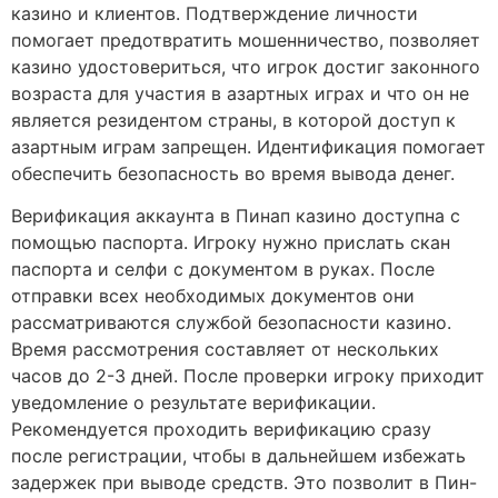
казино и клиентов. Подтверждение личности
помогает предотвратить мошенничество, позволяет
казино удостовериться, что игрок достиг законного
возраста для участия в азартных играх и что он не
является резидентом страны, в которой доступ к
азартным играм запрещен. Идентификация помогает
обеспечить безопасность во время вывода денег.
Верификация аккаунта в Пинап казино доступна с
помощью паспорта. Игроку нужно прислать скан
паспорта и селфи с документом в руках. После
отправки всех необходимых документов они
рассматриваются службой безопасности казино.
Время рассмотрения составляет от нескольких
часов до 2-3 дней. После проверки игроку приходит
уведомление о результате верификации.
Рекомендуется проходить верификацию сразу
после регистрации, чтобы в дальнейшем избежать
задержек при выводе средств. Это позволит в Пин-