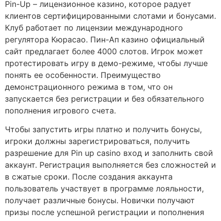
Pin-Up – лицензионное казино, которое радует
клиентов сертифицированными слотами и бонусами.
Клуб работает по лицензии международного
регулятора Кюрасао. Пин-Ап казино официальный
сайт предлагает более 4000 слотов. Игрок может
протестировать игру в демо-режиме, чтобы лучше
понять ее особенности. Преимущество
демонстрационного режима в том, что он
запускается без регистрации и без обязательного
пополнения игрового счета.
Чтобы запустить игры платно и получить бонусы,
игроки должны зарегистрироваться, получить
разрешение для Pin up casino вход и заполнить свой
аккаунт. Регистрация выполняется без сложностей и
в сжатые сроки. После создания аккаунта
пользователь участвует в программе лояльности,
получает различные бонусы. Новички получают
призы после успешной регистрации и пополнения