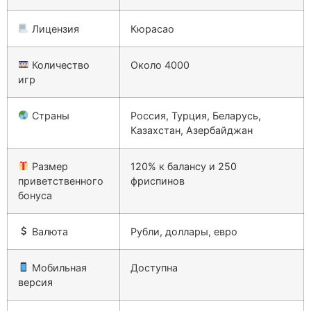
Лицензия
Кюрасао
Количество
Около 4000
игр
Страны
Россия, Турция, Беларусь,
Казахстан, Азербайджан
Размер
120% к балансу и 250
приветственного
фриспинов
бонуса
Валюта
Рубли, доллары, евро
Мобильная
Доступна
версия