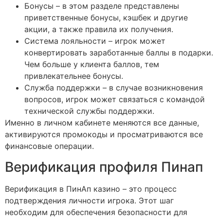
Бонусы – в этом разделе представлены
приветственные бонусы, кэшбек и другие
акции, а также правила их получения.
Система лояльности – игрок может
конвертировать заработанные баллы в подарки.
Чем больше у клиента баллов, тем
привлекательнее бонусы.
Служба поддержки – в случае возникновения
вопросов, игрок может связаться с командой
технической службы поддержки.
Именно в личном кабинете меняются все данные,
активируются промокоды и просматриваются все
финансовые операции.
Верификация профиля Пинап
Верификация в ПинАп казино – это процесс
подтверждения личности игрока. Этот шаг
необходим для обеспечения безопасности для