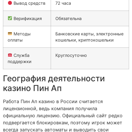
Вывод средств
72 часа
Верификация
Обязательна
Методы
Банковские карты, электронные
оплаты
кошельки, криптокошельки
Служба
Круглосуточно
поддержки
География деятельности
казино Пин Ап
Работа Пин Ап казино в России считается
лицензионной, ведь компания получила
официальную лицензию. Официальный сайт редко
подвергается блокировкам, поэтому игрок может
всегда запускать автоматы и выводить свои