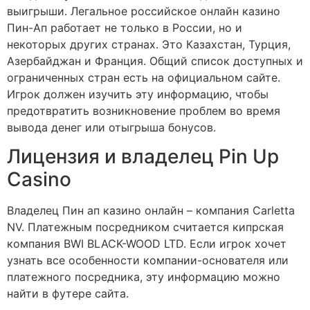
выигрыши. Легальное российское онлайн казино
Пин-Ап работает не только в России, но и
некоторых других странах. Это Казахстан, Турция,
Азербайджан и Франция. Общий список доступных и
ограниченных стран есть на официальном сайте.
Игрок должен изучить эту информацию, чтобы
предотвратить возникновение проблем во время
вывода денег или отыгрыша бонусов.
Лицензия и владелец Pin Up
Casino
Владелец Пин ап казино онлайн – компания Carletta
NV. Платежным посредником считается кипрская
компания BWI BLACK-WOOD LTD. Если игрок хочет
узнать все особенности компании-основателя или
платежного посредника, эту информацию можно
найти в футере сайта.