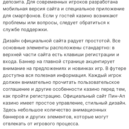
депозита. Для современных игроков разработана
мобильная версия сайта и специальное приложение
для смартфонов. Если у гостей казино возникают
проблемы или вопросы, следует обратиться к
службе поддержки.
Дизайн официальной сайта радует простотой. Все
основные элементы расположены стандартно: в
верхней части сайта есть клавиши регистрации и
входа. Баннер на главной странице акцентирует
внимание на предложениях и новинках игр. В футере
доступна вся полезная информация. Каждый игрок
должен внимательно прочитать пользовательское
соглашение и другие особенности казино перед тем,
как пройти регистрацию. Официальный сайт Пин-Ап
казино имеет простое управление, стильный дизайн.
Здесь небольшое количество анимационных
баннеров и других элементов, которые могут
отвлекать от игрового процесса.