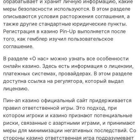
обрабатывает и хранит личную информацию, какие
меры безопасности используются. В этом разделе
описываются условия расторжения соглашения, а
также другие стандартные юридические пункты.
Регистрация в казино Pin-Up выполняется после
того, как гемблер изучил пользовательское
соглашение.
В разделе «О нас» можно узнать все особенности
онлайн казино. Здесь есть информация о лицензии,
платежных системах, провайдерах. В этом разделе
доступна ссылка на регулятора, который выдал
лицензию.
Пин-ап казино официальный сайт придерживается
правил ответственной игры. Это подход, при
котором игроки и казино признают потенциальные
риски, связанные с азартными играми, и принимают
меры для минимизации негативных последствий. Со
стороны казино ответственная игра подразумевает