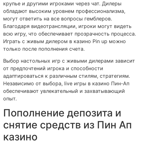
крупье и другими игроками через чат. Дилеры
обладают высоким уровнем профессионализма,
могут ответить на все вопросы гемблеров.
Благодаря видеотрансляции, игроки могут видеть
всю игру, что обеспечивает прозрачность процесса.
Играть с живым дилером в казино Pin up можно
только после пополнения счета.
Выбор настольных игр с живыми дилерами зависит
от предпочтений игрока и способности
адаптироваться к различным стилям, стратегиям.
Независимо от выбора, live игры в казино Пин-Ап
обеспечивают увлекательный и захватывающий
опыт.
Пополнение депозита и
снятие средств из Пин Ап
казино