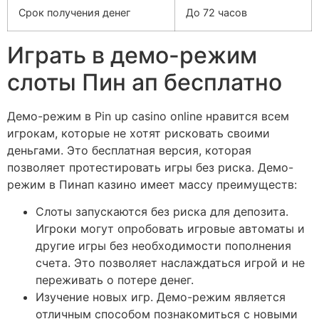
Срок получения денег
До 72 часов
Играть в демо-режим
слоты Пин ап бесплатно
Демо-режим в Pin up casino online нравится всем
игрокам, которые не хотят рисковать своими
деньгами. Это бесплатная версия, которая
позволяет протестировать игры без риска. Демо-
режим в Пинап казино имеет массу преимуществ:
Слоты запускаются без риска для депозита.
Игроки могут опробовать игровые автоматы и
другие игры без необходимости пополнения
счета. Это позволяет наслаждаться игрой и не
переживать о потере денег.
Изучение новых игр. Демо-режим является
отличным способом познакомиться с новыми