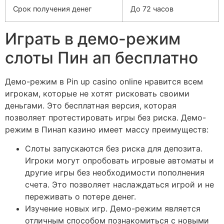
Срок получения денег
До 72 часов
Играть в демо-режим
слоты Пин ап бесплатно
Демо-режим в Pin up casino online нравится всем
игрокам, которые не хотят рисковать своими
деньгами. Это бесплатная версия, которая
позволяет протестировать игры без риска. Демо-
режим в Пинап казино имеет массу преимуществ:
Слоты запускаются без риска для депозита.
Игроки могут опробовать игровые автоматы и
другие игры без необходимости пополнения
счета. Это позволяет наслаждаться игрой и не
переживать о потере денег.
Изучение новых игр. Демо-режим является
отличным способом познакомиться с новыми