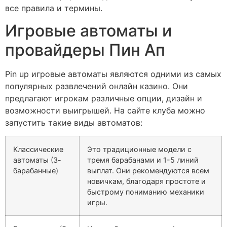
все правила и термины.
Игровые автоматы и
провайдеры Пин Ап
Pin up игровые автоматы являются одними из самых
популярных развлечений онлайн казино. Они
предлагают игрокам различные опции, дизайн и
возможности выигрышей. На сайте клуба можно
запустить такие виды автоматов:
Классические
Это традиционные модели с
автоматы (3-
тремя барабанами и 1-5 линий
барабанные)
выплат. Они рекомендуются всем
новичкам, благодаря простоте и
быстрому пониманию механики
игры.