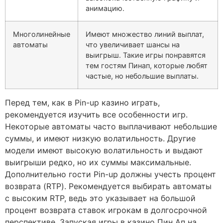
анимацию.
Многолинейные
Имеют множество линий выплат,
автоматы
что увеличивает шансы на
выигрыш. Такие игры понравятся
тем гостям Пинап, которые любят
частые, но небольшие выплаты.
Перед тем, как в Pin-up казино играть,
рекомендуется изучить все особенности игр.
Некоторые автоматы часто выплачивают небольшие
суммы, и имеют низкую волатильность. Другие
модели имеют высокую волатильность и выдают
выигрыши редко, но их суммы максимальные.
Дополнительно гости Pin-up должны учесть процент
возврата (RTP). Рекомендуется выбирать автоматы
с высоким RTP, ведь это указывает на большой
процент возврата ставок игрокам в долгосрочной
перспективе. Запуская игры в казино Пин Ап на