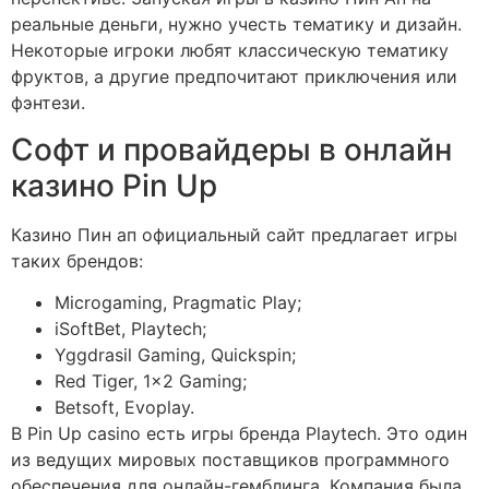
реальные деньги, нужно учесть тематику и дизайн.
Некоторые игроки любят классическую тематику
фруктов, а другие предпочитают приключения или
фэнтези.
Софт и провайдеры в онлайн
казино Pin Up
Казино Пин ап официальный сайт предлагает игры
таких брендов:
Microgaming, Pragmatic Play;
iSoftBet, Playtech;
Yggdrasil Gaming, Quickspin;
Red Tiger, 1×2 Gaming;
Betsoft, Evoplay.
В Pin Up casino есть игры бренда Playtech. Это один
из ведущих мировых поставщиков программного
обеспечения для онлайн-гемблинга. Компания была