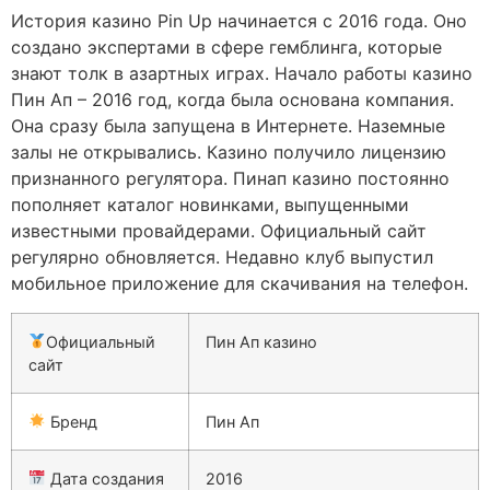
История казино Pin Up начинается с 2016 года. Оно
создано экспертами в сфере гемблинга, которые
знают толк в азартных играх. Начало работы казино
Пин Ап – 2016 год, когда была основана компания.
Она сразу была запущена в Интернете. Наземные
залы не открывались. Казино получило лицензию
признанного регулятора. Пинап казино постоянно
пополняет каталог новинками, выпущенными
известными провайдерами. Официальный сайт
регулярно обновляется. Недавно клуб выпустил
мобильное приложение для скачивания на телефон.
Официальный
Пин Ап казино
сайт
Бренд
Пин Ап
Дата создания
2016