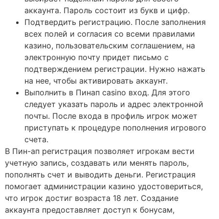
аккаунта. Пароль состоит из букв и цифр.
Подтвердить регистрацию. После заполнения
всех полей и согласия со всеми правилами
казино, пользовательским соглашением, на
электронную почту придет письмо с
подтверждением регистрации. Нужно нажать
на нее, чтобы активировать аккаунт.
Выполнить в Пинап casino вход. Для этого
следует указать пароль и адрес электронной
почты. После входа в профиль игрок может
приступать к процедуре пополнения игрового
счета.
В Пин-ап регистрация позволяет игрокам вести
учетную запись, создавать или менять пароль,
пополнять счет и выводить деньги. Регистрация
помогает администрации казино удостовериться,
что игрок достиг возраста 18 лет. Создание
аккаунта предоставляет доступ к бонусам,