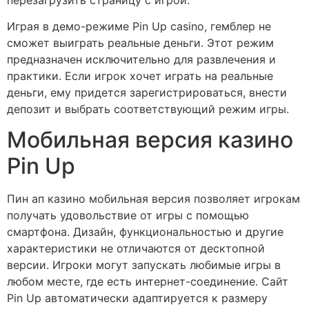
Играя в демо-режиме Pin Up casino, гемблер не
сможет выиграть реальные деньги. Этот режим
предназначен исключительно для развлечения и
практики. Если игрок хочет играть на реальные
деньги, ему придется зарегистрироваться, внести
депозит и выбрать соответствующий режим игры.
Мобильная версия казино
Pin Up
Пин ап казино мобильная версия позволяет игрокам
получать удовольствие от игры с помощью
смартфона. Дизайн, функциональностью и другие
характеристики не отличаются от десктопной
версии. Игроки могут запускать любимые игры в
любом месте, где есть интернет-соединение. Сайт
Pin Up автоматически адаптируется к размеру