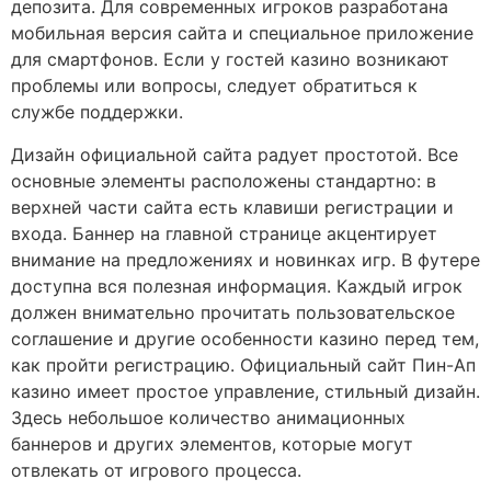
депозита. Для современных игроков разработана
мобильная версия сайта и специальное приложение
для смартфонов. Если у гостей казино возникают
проблемы или вопросы, следует обратиться к
службе поддержки.
Дизайн официальной сайта радует простотой. Все
основные элементы расположены стандартно: в
верхней части сайта есть клавиши регистрации и
входа. Баннер на главной странице акцентирует
внимание на предложениях и новинках игр. В футере
доступна вся полезная информация. Каждый игрок
должен внимательно прочитать пользовательское
соглашение и другие особенности казино перед тем,
как пройти регистрацию. Официальный сайт Пин-Ап
казино имеет простое управление, стильный дизайн.
Здесь небольшое количество анимационных
баннеров и других элементов, которые могут
отвлекать от игрового процесса.