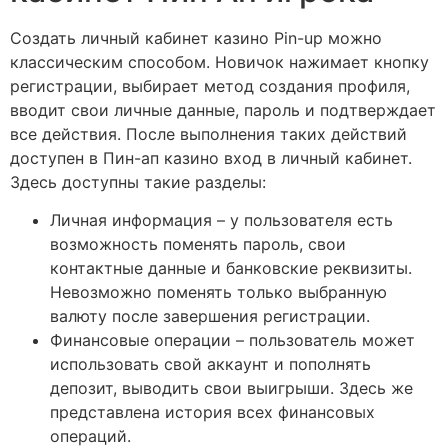
Создать личный кабинет казино Pin-up можно
классическим способом. Новичок нажимает кнопку
регистрации, выбирает метод создания профиля,
вводит свои личные данные, пароль и подтверждает
все действия. После выполнения таких действий
доступен в Пин-ап казино вход в личный кабинет.
Здесь доступны такие разделы:
Личная информация – у пользователя есть
возможность поменять пароль, свои
контактные данные и банковские реквизиты.
Невозможно поменять только выбранную
валюту после завершения регистрации.
Финансовые операции – пользователь может
использовать свой аккаунт и пополнять
депозит, выводить свои выигрыши. Здесь же
представлена история всех финансовых
операций.