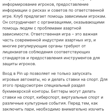
информирование игроков, предоставление
информации о рисках и советов по ответственной
игре. Клуб предлагает помощь зависимым игрокам.
Он сотрудничает с организациями, оказывающими
помощь людям с проблемами азартной
зависимости. Ответственная игра – это важная
часть современной индустрии азартных игр, и
многие регулирующие органы требуют от
лицензиатов соблюдения соответствующих
стандартов и предоставления инструментов для
защиты игроков.
Вход в Pin up позволяет не только запускать
игровые автоматы, но и делать ставки на спорт. Для
этого предусмотрен специальный раздел
букмекерской конторы. Беттеры могут делать
ставки на спорт, киберспорт, виртуальные спорт и
различные культурные события. Перед тем, как
заключить пари, необходимо внимательно изучить