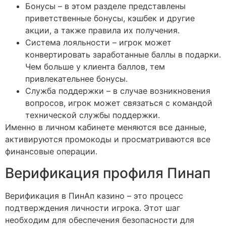
Бонусы – в этом разделе представлены
приветственные бонусы, кэшбек и другие
акции, а также правила их получения.
Система лояльности – игрок может
конвертировать заработанные баллы в подарки.
Чем больше у клиента баллов, тем
привлекательнее бонусы.
Служба поддержки – в случае возникновения
вопросов, игрок может связаться с командой
технической службы поддержки.
Именно в личном кабинете меняются все данные,
активируются промокоды и просматриваются все
финансовые операции.
Верификация профиля Пинап
Верификация в ПинАп казино – это процесс
подтверждения личности игрока. Этот шаг
необходим для обеспечения безопасности для