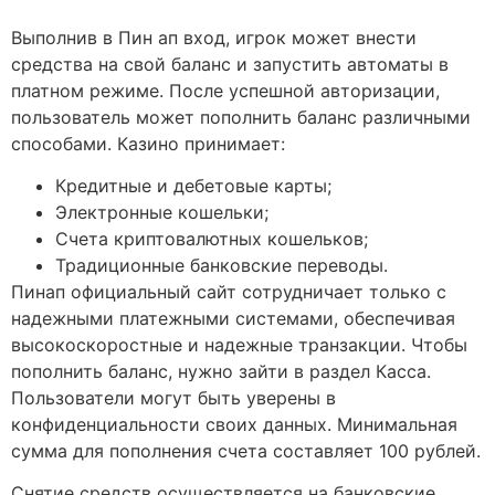
Выполнив в Пин ап вход, игрок может внести
средства на свой баланс и запустить автоматы в
платном режиме. После успешной авторизации,
пользователь может пополнить баланс различными
способами. Казино принимает:
Кредитные и дебетовые карты;
Электронные кошельки;
Счета криптовалютных кошельков;
Традиционные банковские переводы.
Пинап официальный сайт сотрудничает только с
надежными платежными системами, обеспечивая
высокоскоростные и надежные транзакции. Чтобы
пополнить баланс, нужно зайти в раздел Касса.
Пользователи могут быть уверены в
конфиденциальности своих данных. Минимальная
сумма для пополнения счета составляет 100 рублей.
Снятие средств осуществляется на банковские