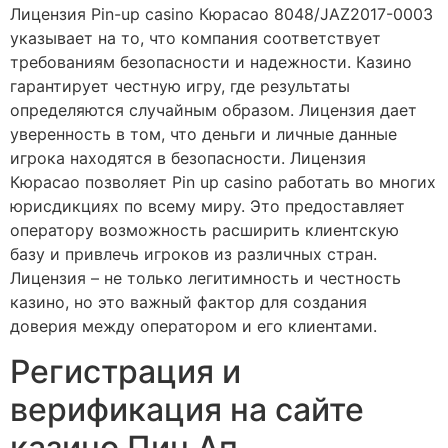
Лицензия Pin-up casino Кюрасао 8048/JAZ2017-0003
указывает на то, что компания соответствует
требованиям безопасности и надежности. Казино
гарантирует честную игру, где результаты
определяются случайным образом. Лицензия дает
уверенность в том, что деньги и личные данные
игрока находятся в безопасности. Лицензия
Кюрасао позволяет Pin up casino работать во многих
юрисдикциях по всему миру. Это предоставляет
оператору возможность расширить клиентскую
базу и привлечь игроков из различных стран.
Лицензия – не только легитимность и честность
казино, но это важный фактор для создания
доверия между оператором и его клиентами.
Регистрация и
верификация на сайте
казино Пин Ап