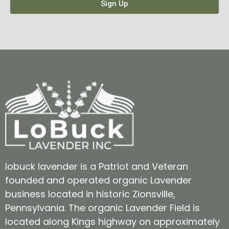
Sign Up
lobuck lavender is a Patriot and Veteran
founded and operated organic Lavender
business located in historic Zionsville,
Pennsylvania. The organic Lavender Field is
located along Kings highway on approximately