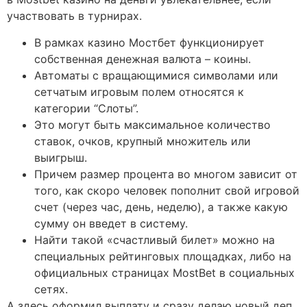
участвовать в турнирах.
В рамках казино Мостбет функционирует
собственная денежная валюта – коины.
Автоматы с вращающимися символами или
сетчатым игровым полем относятся к
категории “Слоты”.
Это могут быть максимальное количество
ставок, очков, крупный множитель или
выигрыш.
Причем размер процента во многом зависит от
того, как скоро человек пополнит свой игровой
счет (через час, день, неделю), а также какую
сумму он введет в систему.
Найти такой «счастливый билет» можно на
специальных рейтинговых площадках, либо на
официальных страницах MostBet в социальных
сетях.
А здесь оформил выплату и сразу делаю новый деп.