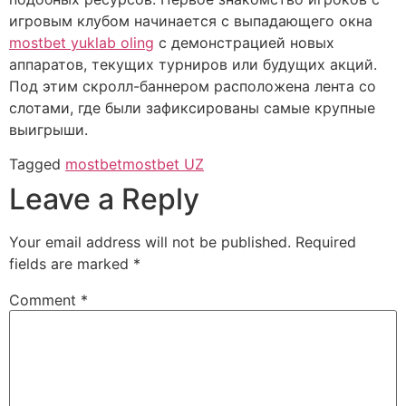
игровым клубом начинается с выпадающего окна
mostbet yuklab oling
с демонстрацией новых
аппаратов, текущих турниров или будущих акций.
Под этим скролл-баннером расположена лента со
слотами, где были зафиксированы самые крупные
выигрыши.
Tagged
mostbet
mostbet UZ
Leave a Reply
Your email address will not be published.
Required
fields are marked
*
Comment
*