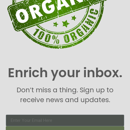
Enrich your inbox.
Don’t miss a thing. Sign up to
receive news and updates.