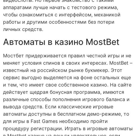
аппаратами лучше начать с тестового режима,
чтобы ознакомиться с интерфейсом, механикой
работы и другими особенностями без потери
личных средств.
Автоматы в казино MostBet
Мостбет придерживается правил честной игры и не
меняет условия спинов в своих интересах. MostBet –
известный на российском рынке букмекер. Этот
сервис выгодно выделяется на фоне остальных еще
и тем, что имеет свое собственное казино. На сайте
действует щедрая бонусная программа, имеются
различные способы пополнения игрового баланса и
вывода средств. Если классические игровые
автоматы доступны в бесплатном демо-режиме, то
для игры в Fast Games необходимо пройти
процедуру регистрации. Играть в игровые автоматы
в Mostbet казино на деньги увлекательнее, если