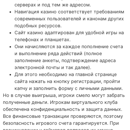
серверах и под тем же адресом.
Навигация казино соответствует требованиям
современных пользователей и канонам других
подобных ресурсов.
Сайт казино адаптирован для удобной игры на
телефонах и планшетах.
Они начисляются за каждое пополнение счета
и выполнение ряда действий (полное
заполнение анкеты, подтверждение адреса
электронной почты и так далее).
Для этого необходимо на главной странице
сайта нажать на кнопку регистрации, пройти
капчу и заполнить форму с личными данными.
Но в случае выигрыша, игроки смело могут забрать
полученные деньги. Игрокам виртуального клуба
обеспечена конфиденциальность и защита данных.
Все финансовые транзакции проверяются, поэтому
безопасность игрового счета гарантируется. При