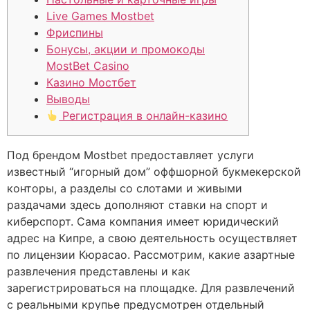
Live Games Mostbet
Фриспины
Бонусы, акции и промокоды
MostBet Casino
Казино Мостбет
Выводы
Регистрация в онлайн-казино
Под брендом Mostbet предоставляет услуги
известный “игорный дом” оффшорной букмекерской
конторы, а разделы со слотами и живыми
раздачами здесь дополняют ставки на спорт и
киберспорт. Сама компания имеет юридический
адрес на Кипре, а свою деятельность осуществляет
по лицензии Кюрасао. Рассмотрим, какие азартные
развлечения представлены и как
зарегистрироваться на площадке. Для развлечений
с реальными крупье предусмотрен отдельный