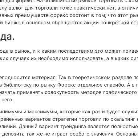
но для форекс. На большинстве рынков торговать с ком
лу валют для торговли тоже практически нет, в отличи
лавных преимуществ форекс состоит в том, что этот ры
ой бирже в основном обращаются акции конкретной ст
да.
да в рынок, и к каким последствиям это может приве
ких случаях их необходимо использовать, а в каких си
еподносится материал. Так в теоретическом разделе п
а библиотеку по рынку Форекс отдельное спасибо. А в
 начать применять совокупность методов графического 
него.
инимумы и максимумы, которые как раз и будет служит
аненных вариантов стратегии торговли по скальпинг 
азличий. Данный вариант трейдинга является полность
 депозита так же не играет особого значения. Основн