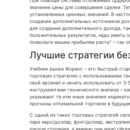
При помощи системы отложенных ордеров,
значение цены для совершения сделки. Те
установленных ценовых значений. В насто
создании дополнительных источников дох
для создания дополнительного дохода, так
положительных результатов, надо иметь 
позвольте вашим прибылям расти” – так о
Лучшие стратегии бе
Учебник рынка Форекс – это быстрый старт
торговую стратегию с использованием тех
свой арсенал и начать использовать от 3
инструментами технического анализа – ка
указывают те или иные значения индикат
прогнозы оптимальной торговли в будуще
С одной из таких торговых стратегий сег
паре евро/доллар, фунт/доллар, австралие
плохое строение, а именно они мало сфо