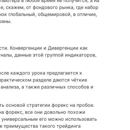
пьютера в любое время не получится, а на
е, скажем, от фондового рынка, где набор
нок глобальный, общемировой, в отличие,
раны.
сти. Конвергенции и Дивергенции как
гналы, данные этой группой индикаторов,
осле каждого урока предлагается к
 практическом разделе даются чёткие
анализа, а также различных способов и
ь основой стратегии форекс на пробое.
на форекс, все они довольно похожи
ю универсальным его можно использовать
ые преимущества такого трейдинга