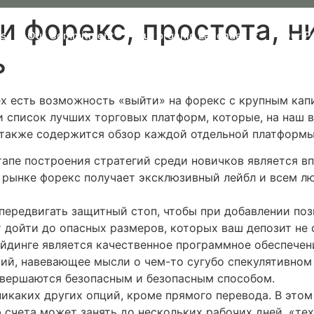
 форекс, простота, н
Us
Our Commitment
Our organic Lavender
Our P
ь
сех есть возможность «выйти» на форекс с крупным ка
 список лучших торговых платформ, которые, на наш в
 также содержится обзор каждой отдельной платформы
апе построения стратегий среди новичков является вп
а рынке форекс получает эксклюзивный лейбл и всем 
передвигать защитный стоп, чтобы при добавлении по
ет дойти до опасных размеров, которых ваш депозит не
динге является качественное программное обеспечени
тий, навевающее мысли о чем-то сугубо спекулятивном
совершаются безопасным и безопасным способом.
 никаких других опций, кроме прямого перевода. В этом
счета может занять до нескольких рабочих дней. «тех