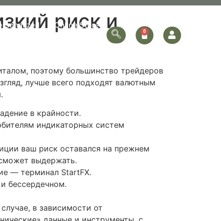
изкий риск и
ersonalized
Online Store
Contact Us
питалом, поэтому большинство трейдеров
згляд, лучше всего подходят валютным
.
адение в крайности.
любителям индикаторных систем
зиции ваш риск оставался на прежнем
 сможет выдержать.
е — терминал StartFX.
 и бессердечном.
 случае, в зависимости от
нические» данные и инструменты, с