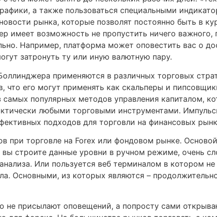
афики, а также пользоваться специальными индикатор
 новости рынка, которые позволят постоянно быть в к
дер имеет возможность не пропустить ничего важного,
льно. Например, платформа может оповестить вас о д
огут затронуть ту или иную валютную пару.
 Боллинджера применяются в различных торговых страт
в, что его могут применять как скальперы и пипсовщ
из самых популярных методов управления капиталом, к
актически любыми торговыми инструментами. Импульсн
ффективных подходов для торговли на финансовых рынк
в при торговле на Forex или фондовом рынке. Основой
 вы строите данные уровни в ручном режиме, очень сл
анализа. Или пользуется веб терминалом в котором не
ла. Основными, из которых являются – продолжительно
но не присылают оповещений, а попросту сами открыва