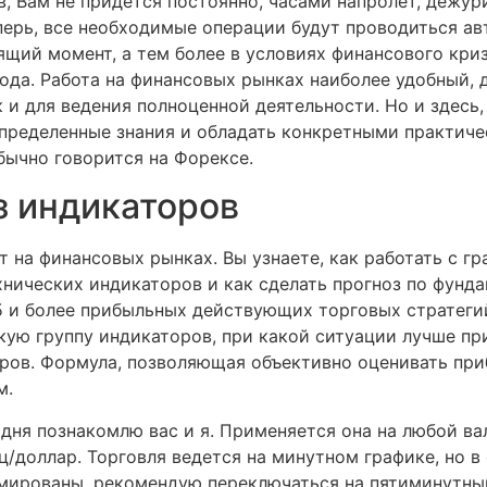
 Вам не придется постоянно, часами напролет, дежур
перь, все необходимые операции будут проводиться а
ящий момент, а тем более в условиях финансового криз
ода. Работа на финансовых рынках наиболее удобный, 
 и для ведения полноценной деятельности. Но и здесь,
определенные знания и обладать конкретными практиче
бычно говорится на Форексе.
з индикаторов
 на финансовых рынках. Вы узнаете, как работать с г
нических индикаторов и как сделать прогноз по фунда
-5 и более прибыльных действующих торговых стратег
кую группу индикаторов, при какой ситуации лучше при
оров. Формула, позволяющая объективно оценивать при
м.
одня познакомлю вас и я. Применяется она на любой ва
ц/доллар. Торговля ведется на минутном графике, но в
рмированы, рекомендую переключаться на пятиминутны