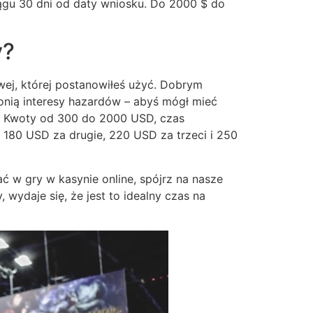
ągu 30 dni od daty wniosku. Do 2000 $ do
y?
wej, której postanowiłeś użyć. Dobrym
onią interesy hazardów – abyś mógł mieć
. Kwoty od 300 do 2000 USD, czas
180 USD za drugie, 220 USD za trzeci i 250
ć w gry w kasynie online, spójrz na nasze
 wydaje się, że jest to idealny czas na