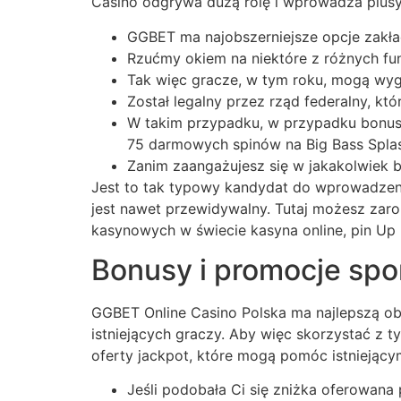
Casino odgrywa dużą rolę i wprowadza plusy
GGBET ma najobszerniejsze opcje zakła
Rzućmy okiem na niektóre z różnych fu
Tak więc gracze, w tym roku, mogą wyg
Został legalny przez rząd federalny, kt
W takim przypadku, w przypadku bonusu
75 darmowych spinów na Big Bass Splas
Zanim zaangażujesz się w jakakolwiek b
Jest to tak typowy kandydat do wprowadzen
jest nawet przewidywalny. Tutaj możesz zar
kasynowych w świecie kasyna online, pin Up 
Bonusy i promocje sp
GGBET Online Casino Polska ma najlepszą obs
istniejących graczy. Aby więc skorzystać z t
oferty jackpot, które mogą pomóc istniejący
Jeśli podobała Ci się zniżka oferowan