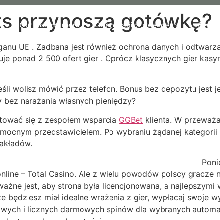
ts przynoszą gotówkę?
Us
Our Commitment
Our organic Lavender
Our P
rganu UE . Zadbana jest również ochrona danych i odtwarza
uje ponad 2 500 ofert gier . Oprócz klasycznych gier ka
li wolisz mówić przez telefon. Bonus bez depozytu jest 
y bez narażania własnych pieniędzy?
aktować się z zespołem wsparcia
GGBet
klienta. W przeważaj
mocnym przedstawicielem. Po wybraniu żądanej kategorii 
zakładów.
Poni
nline – Total Casino. Ale z wielu powodów polscy gracze n
ważne jest, aby strona była licencjonowana, a najlepszymi 
że będziesz miał idealne wrażenia z gier, wypłacaj swoje 
usowych i licznych darmowych spinów dla wybranych autom