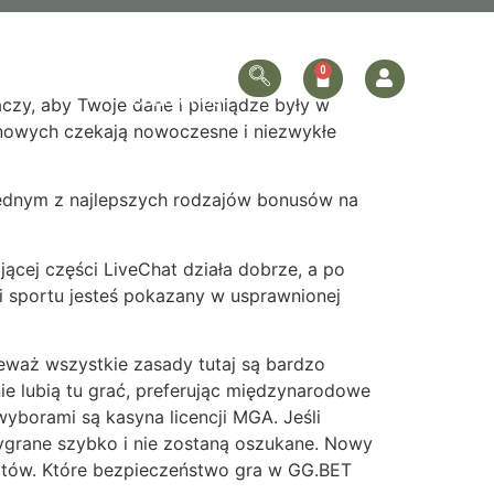
ersonalized
Online Store
Contact Us
czy, aby Twoje dane i pieniądze były w
synowych czekają nowoczesne i niezwykłe
jednym z najlepszych rodzajów bonusów na
ącej części LiveChat działa dobrze, a po
i sportu jesteś pokazany w usprawnionej
eważ wszystkie zasady tutaj są bardzo
ie lubią tu grać, preferując międzynarodowe
wyborami są kasyna licencji MGA. Jeśli
wygrane szybko i nie zostaną oszukane. Nowy
atów. Które bezpieczeństwo gra w GG.BET