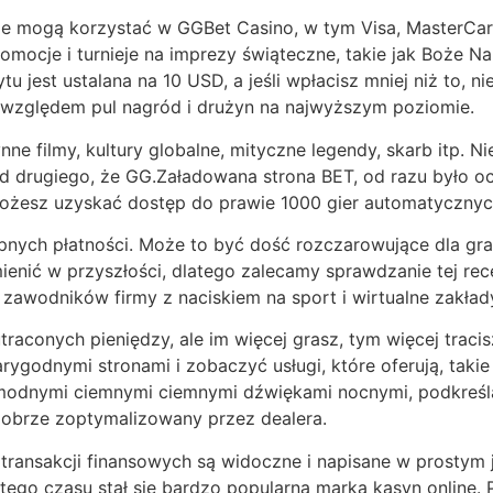
acze mogą korzystać w GGBet Casino, w tym Visa, MasterCard,
mocje i turnieje na imprezy świąteczne, takie jak Boże Na
u jest ustalana na 10 USD, a jeśli wpłacisz mniej niż to,
 względem pul nagród i drużyn na najwyższym poziomie.
ne filmy, kultury globalne, mityczne legendy, skarb itp. Ni
. Od drugiego, że GG.Załadowana strona BET, od razu było ocz
ożesz uzyskać dostęp do prawie 1000 gier automatycznych,
pnych płatności. Może to być dość rozczarowujące dla gracz
mienić w przyszłości, dlatego zalecamy sprawdzanie tej re
ty zawodników firmy z naciskiem na sport i wirtualne zakł
raconych pieniędzy, ale im więcej grasz, tym więcej traci
rygodnymi stronami i zobaczyć usługi, które oferują, taki
modnymi ciemnymi ciemnymi dźwiękami nocnymi, podkreślają
dobrze zoptymalizowany przez dealera.
ransakcji finansowych są widoczne i napisane w prostym j
ego czasu stał się bardzo popularną marką kasyn online. P