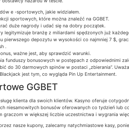
 dostawcy hazardu w teście.
dów e -sportowych, jakie widziałem.
nkcji sportowych, które można znaleźć na GGBET.
rać duże nagrody i udać się na dobry początek.
óry legitymizuje branżę z miliardami spędzonych już każdeg
 pierwszego depozytu w wysokości co najmniej 7 $, grac
h .
onus, ważne jest, aby sprawdzić warunki.
ia funduszy bonusowych w postępach z odpowiednimi zalet
obić do 30 darmowych spinów w postaci „zbierania”. Uważa
Blackjack jest tym, co wygląda Pin Up Entertainment.
ortowe GGBET
ługę klienta dla swoich klientów. Kasyno oferuje cotygod
ych niesamowitych bonusów oferowanych co tydzień lub co m
m graczom w większej liczbie uczestnictwa i wygrania więc
a przez nasze kupony, zalecamy natychmiastowe kasy, pon