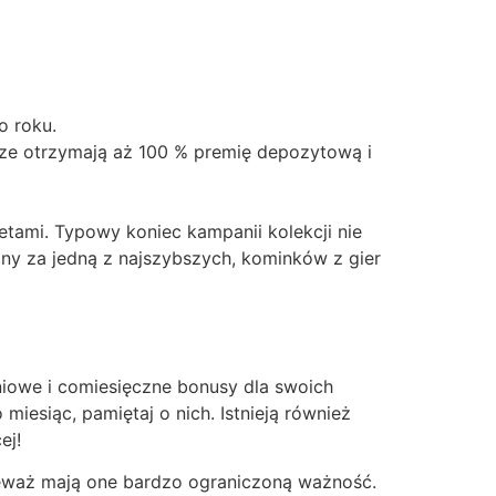
o roku.
ze otrzymają aż 100 % premię depozytową i
ami. Typowy koniec kampanii kolekcji nie
ny za jedną z najszybszych, kominków z gier
niowe i comiesięczne bonusy dla swoich
iesiąc, pamiętaj o nich. Istnieją również
ej!
ieważ mają one bardzo ograniczoną ważność.