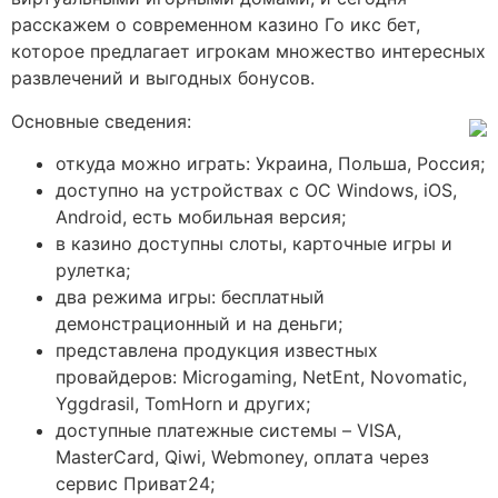
расскажем о современном казино Го икс бет,
которое предлагает игрокам множество интересных
развлечений и выгодных бонусов.
Основные сведения:
откуда можно играть: Украина, Польша, Россия;
доступно на устройствах с ОС Windows, iOS,
Android, есть мобильная версия;
в казино доступны слоты, карточные игры и
рулетка;
два режима игры: бесплатный
демонстрационный и на деньги;
представлена продукция известных
провайдеров: Microgaming, NetEnt, Novomatic,
Yggdrasil, TomHorn и других;
доступные платежные системы – VISA,
MasterCard, Qiwi, Webmoney, оплата через
сервис Приват24;