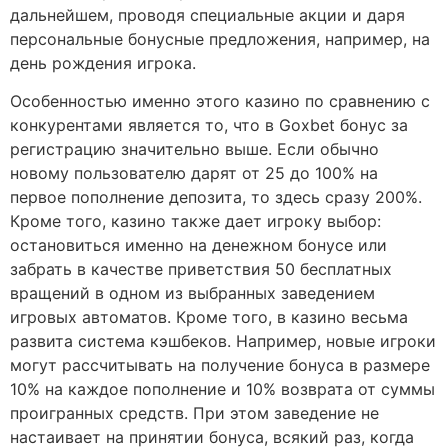
дальнейшем, проводя специальные акции и даря
персональные бонусные предложения, например, на
день рождения игрока.
Особенностью именно этого казино по сравнению с
конкурентами является то, что в Goxbet бонус за
регистрацию значительно выше. Если обычно
новому пользователю дарят от 25 до 100% на
первое пополнение депозита, то здесь сразу 200%.
Кроме того, казино также дает игроку выбор:
остановиться именно на денежном бонусе или
забрать в качестве приветствия 50 бесплатных
вращений в одном из выбранных заведением
игровых автоматов. Кроме того, в казино весьма
развита система кэшбеков. Например, новые игроки
могут рассчитывать на получение бонуса в размере
10% на каждое пополнение и 10% возврата от суммы
проигранных средств. При этом заведение не
настаивает на принятии бонуса, всякий раз, когда