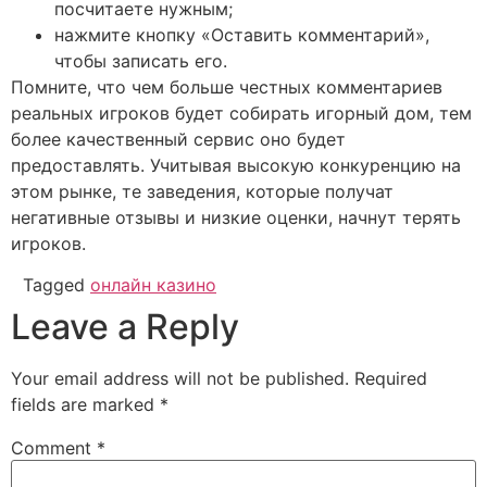
посчитаете нужным;
нажмите кнопку «Оставить комментарий»,
чтобы записать его.
Помните, что чем больше честных комментариев
реальных игроков будет собирать игорный дом, тем
более качественный сервис оно будет
предоставлять. Учитывая высокую конкуренцию на
этом рынке, те заведения, которые получат
негативные отзывы и низкие оценки, начнут терять
игроков.
Tagged
онлайн казино
Leave a Reply
Your email address will not be published.
Required
fields are marked
*
Comment
*