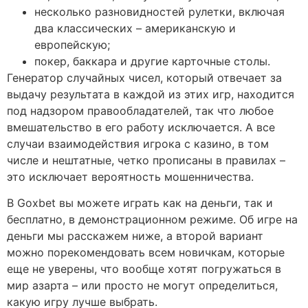
несколько разновидностей рулетки, включая
два классических – американскую и
европейскую;
покер, баккара и другие карточные столы.
Генератор случайных чисел, который отвечает за
выдачу результата в каждой из этих игр, находится
под надзором правообладателей, так что любое
вмешательство в его работу исключается. А все
случаи взаимодействия игрока с казино, в том
числе и нештатные, четко прописаны в правилах –
это исключает вероятность мошенничества.
В Goxbet вы можете играть как на деньги, так и
бесплатно, в демонстрационном режиме. Об игре на
деньги мы расскажем ниже, а второй вариант
можно порекомендовать всем новичкам, которые
еще не уверены, что вообще хотят погружаться в
мир азарта – или просто не могут определиться,
какую игру лучше выбрать.