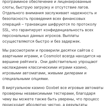
программное обеспечение и лицензированные
слоты, быструю загрузку и отсутствие лагов.
Отдельного внимания заслуживает надежность и
безопасность проведения всех финансовых
операций – транзакции шифруются по протоколу
SSL, что гарантирует конфиденциальность всех
персональных данных игроков. Выплаты
осуществляются быстро и без задержек.
Мы рассмотрели и проверили десятки сайтов с
азартными играми, и Сosmolot всегда находится на
вершине рейтинга . Они действительно упрощают
наслаждение классическими играми казино,
игровыми автоматами, живыми дилерами и
специальными опциями.
В виртуальном казино Goxbet все игровые автоматы
проверены независимыми тестерами, благодаря
чему вы можете также быть уверены, что процесс
происходит абсолютно честно, а результаты