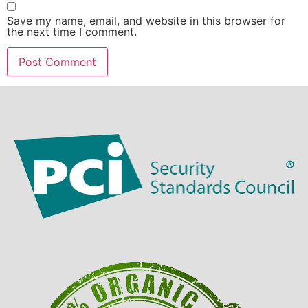
Save my name, email, and website in this browser for
the next time I comment.