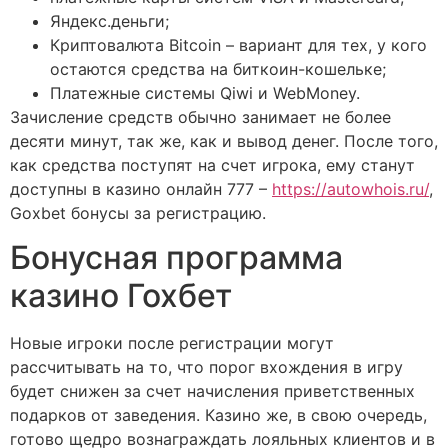
Яндекс.деньги;
Криптовалюта Bitcoin – вариант для тех, у кого
остаются средства на биткоин-кошельке;
Платежные системы Qiwi и WebMoney.
Зачисление средств обычно занимает не более
десяти минут, так же, как и вывод денег. После того,
как средства поступят на счет игрока, ему станут
доступны в казино онлайн 777 –
https://autowhois.ru/
,
Goxbet бонусы за регистрацию.
Бонусная программа
казино Гохбет
Новые игроки после регистрации могут
рассчитывать на то, что порог вхождения в игру
будет снижен за счет начисления приветственных
подарков от заведения. Казино же, в свою очередь,
готово щедро вознаграждать лояльных клиентов и в