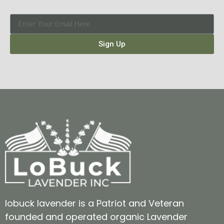
Sign Up
lobuck lavender is a Patriot and Veteran
founded and operated organic Lavender