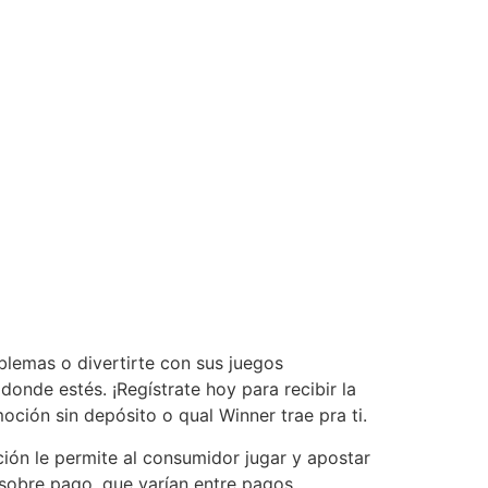
blemas o divertirte con sus juegos
donde estés. ¡Regístrate hoy para recibir la
ción sin depósito o qual Winner trae pra ti.
ión le permite al consumidor jugar y apostar
obre pago, que varían entre pagos