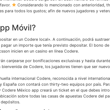
 favor.
Considerando lo mencionado con anterioridad, the
s para todos los gustos; afin de nuevos jugadores y veter
pp Móvil?
positar en un Codere local». A continuación, podrá sustrae
y pagar un importe que tenía previsto depositar. El bono d
sson inicien en un casino en línea Codere.
rán canjearse por bonificaciones exclusivas y hasta durant
a bienvenida de Codere, los jugadores tienen que ser nuevo
ella internacional Codere, reconocida a nivel internationa
 España con contará con thirty-two equipos por país. Para 
y Codere México app creará un ticket en el que debes introd
 ubicación sobre todas las casas de apuestas Codere del paí
 depósitos.