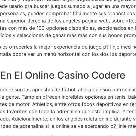
ede usarlo pra buscar juegos sumado a jugar en una mayor
os personales, puedes comprobar fácilmente sus pronósticos
na superior derecha de los angeles página web, sobre «Res
tas con más de 100 opciones disponibles, seccionados en l
eficios y selecciones de ganar más más con sus bonos prom
 ofrecerles la mejor experiencia de juego p? linje med ho
antalla podra ver un menú horizontal con los dos los deport
 En El Online Casino Codere
dere son las apuestas de fútbol, ahora que son patrocinad
a gente. También ofrecen increíbles opciones en tenis, bal
rtes de motor, Athletics, entre otros focos deportivos en te
gos favoritos con toda la adrenalina que esto implica. Y ten
do. Adicionalmente, en los angeles ruleta online durante v
deo de adrenalina si la online se va acercando p? linje me