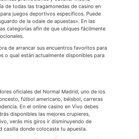
ía de todas las tragamonedas de casino en
 para juegos deportivos específicos. Puede
guardo de la odaie de apuestas». En las
as categorías afin de que ubiques fácilmente
ocionales.
ra de arrancar sus encuentros favoritos para
es o qual están actualmente disponibles para
ores oficiales del Normal Madrid, uno de los
oncesto, fútbol americano, béisbol, carreras
ndencia. En el online casino en Vivo debes
drás disponibles las mejores crupieres,
ivo, verás mis giros ir disminuyendo de
d casilla donde colocaste tu apuesta.