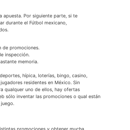
apuesta. Por siguiente parte, si te
ar durante el Fútbol mexicano,
dos.
ón de promociones.
de inspección.
bastante memoria.
portes, hípica, loterías, bingo, casino,
jugadores residentes en México. Sin
a qualquer uno de ellos, hay ofertas
eb sólo inventar las promociones o qual están
 juego.
 distintas promociones y obtener mucha