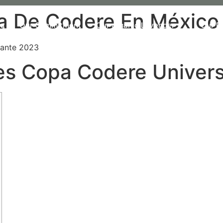
 De Codere En México
Us
Our Commitment
Our organic Lavender
Our P
rante 2023
es Copa Codere Univers