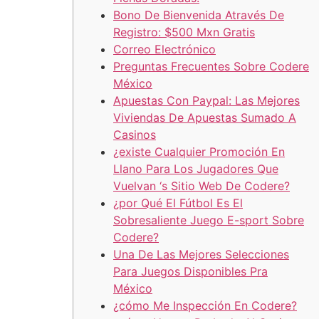
Bono De Bienvenida Através De
Registro: $500 Mxn Gratis
Correo Electrónico
Preguntas Frecuentes Sobre Codere
México
Apuestas Con Paypal: Las Mejores
Viviendas De Apuestas Sumado A
Casinos
¿existe Cualquier Promoción En
Llano Para Los Jugadores Que
Vuelvan ‘s Sitio Web De Codere?
¿por Qué El Fútbol Es El
Sobresaliente Juego E-sport Sobre
Codere?
Una De Las Mejores Selecciones
Para Juegos Disponibles Pra
México
¿cómo Me Inspección En Codere?