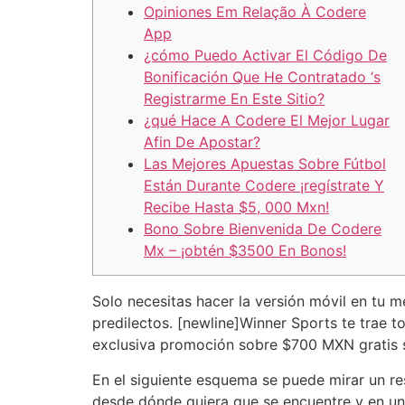
Opiniones Em Relação À Codere
App
¿cómo Puedo Activar El Código De
Bonificación Que He Contratado ‘s
Registrarme En Este Sitio?
¿qué Hace A Codere El Mejor Lugar
Afin De Apostar?
Las Mejores Apuestas Sobre Fútbol
Están Durante Codere ¡regístrate Y
Recibe Hasta $5, 000 Mxn!
Bono Sobre Bienvenida De Codere
Mx – ¡obtén $3500 En Bonos!
Solo necesitas hacer la versión móvil en tu 
predilectos. [newline]Winner Sports te trae t
exclusiva promoción sobre $700 MXN gratis si
En el siguiente esquema se puede mirar un re
desde dónde quiera que se encuentre y en u