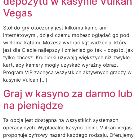
depozytu w kasynie Vulkan
Vegas
Stół do gry otoczony jest kilkoma kamerami
internetowymi, dzięki czemu możesz oglądać go pod
wieloma kątami. Możesz wybrać kąt widzenia, który
jest dla Ciebie najlepszy i zmieniać go tak – często, jak
tylko chcesz. Krupierki używają większych niż zwykle
kart, aby kamery mogły uzyskać wyraźny obraz.
Program VIP zachęca wszystkich aktywnych graczy w
kasynie Vulcan […]
Graj w kasyno za darmo lub
na pieniądze
Ta opcja jest dostępna na wszystkich systemach
operacyjnych. Wypłacalne kasyno online Vulkan Vegas
proponuje cyfrowy hazard każdego rodzaju. Oferujemy