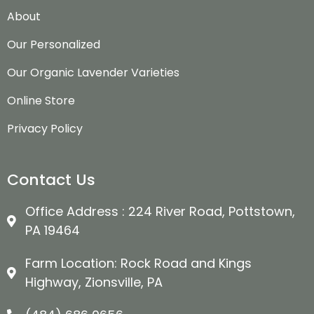
About
Our Personalized
Our Organic Lavender Varieties
Online Store
Privacy Policy
Contact Us
Office Address : 224 River Road, Pottstown,
PA 19464
Farm Location: Rock Road and Kings
Highway, Zionsville, PA