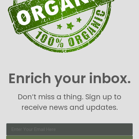
Enrich your inbox.
Don’t miss a thing. Sign up to
receive news and updates.