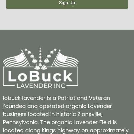
Sign Up
lobuck lavender is a Patriot and Veteran
founded and operated organic Lavender
business located in historic Zionsville,
Pennsylvania. The organic Lavender Field is
located along Kings highway on approximately