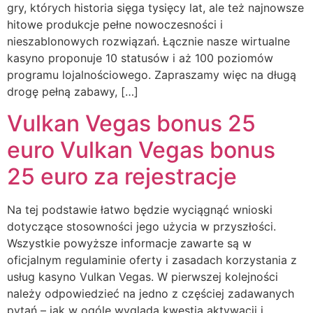
gry, których historia sięga tysięcy lat, ale też najnowsze
hitowe produkcje pełne nowoczesności i
nieszablonowych rozwiązań. Łącznie nasze wirtualne
kasyno proponuje 10 statusów i aż 100 poziomów
programu lojalnościowego. Zapraszamy więc na długą
drogę pełną zabawy, […]
Vulkan Vegas bonus 25
euro Vulkan Vegas bonus
25 euro za rejestracje
Na tej podstawie łatwo będzie wyciągnąć wnioski
dotyczące stosowności jego użycia w przyszłości.
Wszystkie powyższe informacje zawarte są w
oficjalnym regulaminie oferty i zasadach korzystania z
usług kasyno Vulkan Vegas. W pierwszej kolejności
należy odpowiedzieć na jedno z częściej zadawanych
pytań – jak w ogóle wygląda kwestia aktywacji i