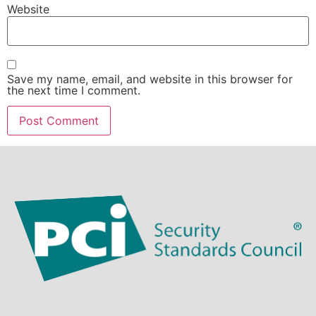
Website
Save my name, email, and website in this browser for
the next time I comment.