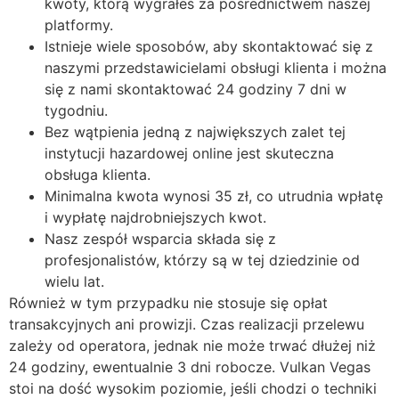
kwoty, którą wygrałeś za pośrednictwem naszej
platformy.
Istnieje wiele sposobów, aby skontaktować się z
naszymi przedstawicielami obsługi klienta i można
się z nami skontaktować 24 godziny 7 dni w
tygodniu.
Bez wątpienia jedną z największych zalet tej
instytucji hazardowej online jest skuteczna
obsługa klienta.
Minimalna kwota wynosi 35 zł, co utrudnia wpłatę
i wypłatę najdrobniejszych kwot.
Nasz zespół wsparcia składa się z
profesjonalistów, którzy są w tej dziedzinie od
wielu lat.
Również w tym przypadku nie stosuje się opłat
transakcyjnych ani prowizji. Czas realizacji przelewu
zależy od operatora, jednak nie może trwać dłużej niż
24 godziny, ewentualnie 3 dni robocze. Vulkan Vegas
stoi na dość wysokim poziomie, jeśli chodzi o techniki