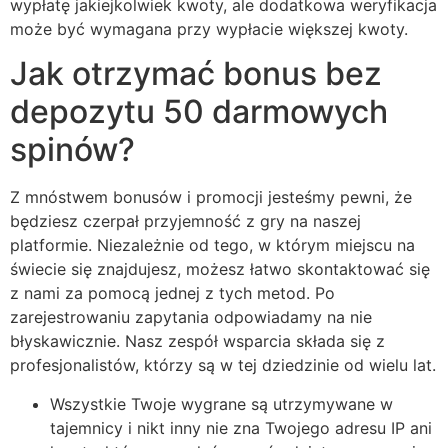
wypłatę jakiejkolwiek kwoty, ale dodatkowa weryfikacja
może być wymagana przy wypłacie większej kwoty.
Jak otrzymać bonus bez
depozytu 50 darmowych
spinów?
Z mnóstwem bonusów i promocji jesteśmy pewni, że
będziesz czerpał przyjemność z gry na naszej
platformie. Niezależnie od tego, w którym miejscu na
świecie się znajdujesz, możesz łatwo skontaktować się
z nami za pomocą jednej z tych metod. Po
zarejestrowaniu zapytania odpowiadamy na nie
błyskawicznie. Nasz zespół wsparcia składa się z
profesjonalistów, którzy są w tej dziedzinie od wielu lat.
Wszystkie Twoje wygrane są utrzymywane w
tajemnicy i nikt inny nie zna Twojego adresu IP ani