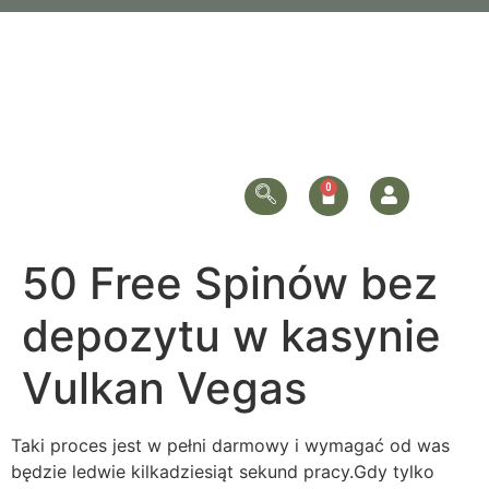
50 Free Spinów bez
depozytu w kasynie
Vulkan Vegas
Taki proces jest w pełni darmowy i wymagać od was
będzie ledwie kilkadziesiąt sekund pracy.Gdy tylko