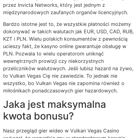
przez Invicta Networks, który jest jednym z
międzynarodowych zaufanych organów licencyjnych.
Bardzo istotne jest to, że wszystkie płatności możemy
dokonywać w takich walutach jak EUR, USD, CAD, RUB,
KZT i PLN. Wielu polskich konsumentów z pewnością
ucieszy fakt, że kasyno online gwarantuje obsługę w
PLN. Pozwala to wielu operatorom uniknąć
wewnętrznych prowizji czy niekorzystnych
przeliczników walutowych. Jeśli lubisz hazard na żywo,
to Vulkan Vegas Cię nie zawiedzie. To jednak nie
wszystko, bo Vulkan Vegas nie zapomina również o
miłośnikach ponadczasowych gier hazardowych.
Jaka jest maksymalna
kwota bonusu?
Nasz przegląd gier wideo w Vulkan Vegas Casino