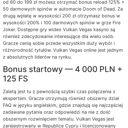
od 60 do 199 zł możesz otrzymać bonus reload 125% +
50 darmowych spinów w automacie Doom of Dead. Za
drugą wpłatę w wysokości 200 zł otrzymasz bonus w
wysokości 200% i 100 darmowych spinów w grze Fire
Joker. Dostępne gry wideo Vulkan Vegas kasyno są
również zdecydowanie interesujące dla wielu osób.
Gracze cenią sobie przede wszystkim duży wybór i
różnorodność tytułów. Vulkan Vegas online jest jednym
z absolutnych liderów na rynku.
Bonus startowy — 4 000 PLN +
125 FS
Zaletą jest tu z pewnością szybki czas połączenia z
ekspertem. Gracze otrzymują również obszerny dział
FAQ w języku angielskim, gdzie znajdują się najczęściej
zadawane pytania oraz odpowiedzi na nie z dość
obszernym rozwinięciem tematu. Vulkan Vegas jest
zarejestrowany w Republice Cypru i licencjonowany