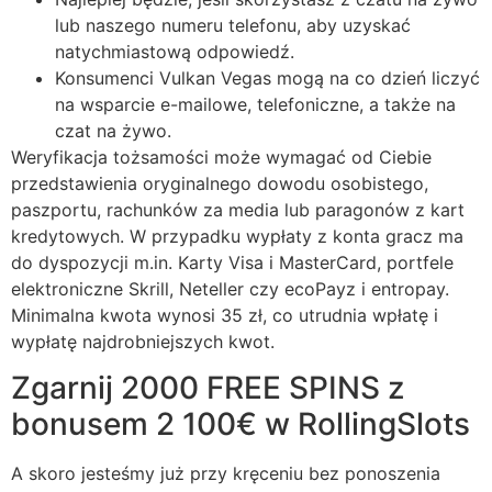
lub naszego numeru telefonu, aby uzyskać
natychmiastową odpowiedź.
Konsumenci Vulkan Vegas mogą na co dzień liczyć
na wsparcie e-mailowe, telefoniczne, a także na
czat na żywo.
Weryfikacja tożsamości może wymagać od Ciebie
przedstawienia oryginalnego dowodu osobistego,
paszportu, rachunków za media lub paragonów z kart
kredytowych. W przypadku wypłaty z konta gracz ma
do dyspozycji m.in. Karty Visa i MasterCard, portfele
elektroniczne Skrill, Neteller czy ecoPayz i entropay.
Minimalna kwota wynosi 35 zł, co utrudnia wpłatę i
wypłatę najdrobniejszych kwot.
Zgarnij 2000 FREE SPINS z
bonusem 2 100€ w RollingSlots
A skoro jesteśmy już przy kręceniu bez ponoszenia