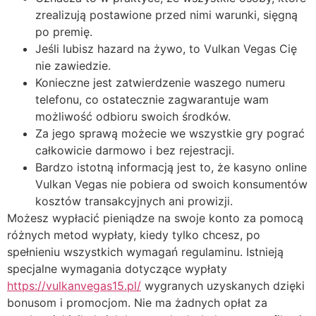
zrealizują postawione przed nimi warunki, sięgną
po premię.
Jeśli lubisz hazard na żywo, to Vulkan Vegas Cię
nie zawiedzie.
Konieczne jest zatwierdzenie waszego numeru
telefonu, co ostatecznie zagwarantuje wam
możliwość odbioru swoich środków.
Za jego sprawą możecie we wszystkie gry pograć
całkowicie darmowo i bez rejestracji.
Bardzo istotną informacją jest to, że kasyno online
Vulkan Vegas nie pobiera od swoich konsumentów
kosztów transakcyjnych ani prowizji.
Możesz wypłacić pieniądze na swoje konto za pomocą
różnych metod wypłaty, kiedy tylko chcesz, po
spełnieniu wszystkich wymagań regulaminu. Istnieją
specjalne wymagania dotyczące wypłaty
https://vulkanvegas15.pl/
wygranych uzyskanych dzięki
bonusom i promocjom. Nie ma żadnych opłat za