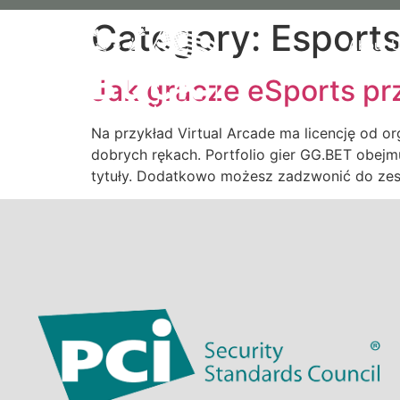
Category:
Esport
About 
Jak gracze eSports p
Na przykład Virtual Arcade ma licencję od o
dobrych rękach. Portfolio gier GG.BET obejm
tytuły. Dodatkowo możesz zadzwonić do zespo