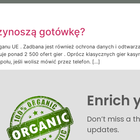
s
Us
Our Commitment
Our organic Lavender
Our P
rzynoszą gotówkę?
rganu UE . Zadbana jest również ochrona danych i odtwarza
uje ponad 2 500 ofert gier . Oprócz klasycznych gier ka
łu, jeśli wolisz mówić przez telefon. […]
Enrich 
Don’t miss a t
updates.