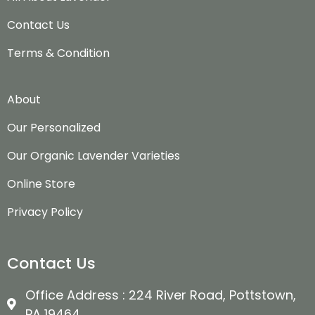
Contact Us
Terms & Condition
About
Our Personalized
Our Organic Lavender Varieties
Online Store
Privacy Policy
Contact Us
Office Address : 224 River Road, Pottstown,
PA 19464