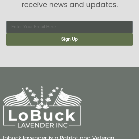
receive news and updates.
Sign Up
lobuck lavender is a Patriot and Veteran