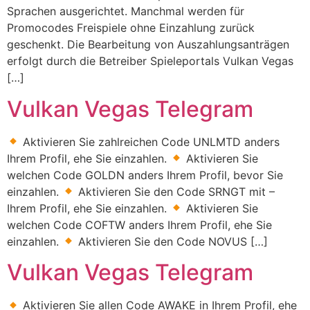
Sprachen ausgerichtet. Manchmal werden für
Promocodes Freispiele ohne Einzahlung zurück
geschenkt. Die Bearbeitung von Auszahlungsanträgen
erfolgt durch die Betreiber Spieleportals Vulkan Vegas
[…]
Vulkan Vegas Telegram
Aktivieren Sie zahlreichen Code UNLMTD anders
Ihrem Profil, ehe Sie einzahlen.
Aktivieren Sie
welchen Code GOLDN anders Ihrem Profil, bevor Sie
einzahlen.
Aktivieren Sie den Code SRNGT mit –
Ihrem Profil, ehe Sie einzahlen.
Aktivieren Sie
welchen Code COFTW anders Ihrem Profil, ehe Sie
einzahlen.
Aktivieren Sie den Code NOVUS […]
Vulkan Vegas Telegram
Aktivieren Sie allen Code AWAKE in Ihrem Profil, ehe