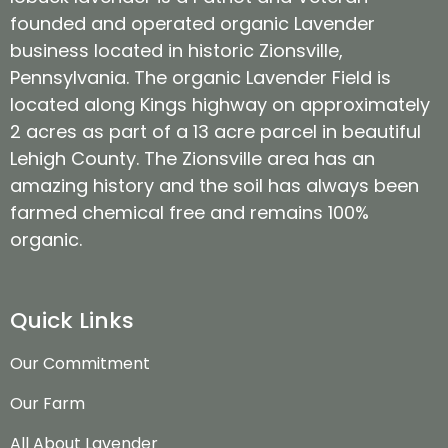
founded and operated organic Lavender
business located in historic Zionsville,
Pennsylvania. The organic Lavender Field is
located along Kings highway on approximately
2 acres as part of a 13 acre parcel in beautiful
Lehigh County. The Zionsville area has an
amazing history and the soil has always been
farmed chemical free and remains 100%
organic.
Quick Links
Our Commitment
Our Farm
All About Lavender