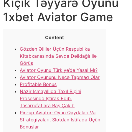
Kiçik Təyyarə Oyunu
1xbet Aviator Game
Content
Gözdən Əlillər Üçün Respublika
Kitabxanasında Sevda Dəlidağlı Ilə
Görüş
Aviator Oyunu Türkiye’de Yasal Mı?
Aviator Oyununu Necə Tapmaq Olar
Profitable Bonus
Nazir İsmayıllıda Taxıl Biçini
Prosesində Iştirak Edib,
Təsərrüfatlara Baş Çəkib
Pin-up Aviator: Oyun Qaydaları Və
Strategiyaları, Slotdan Istifadə Üçün
Bonuslar