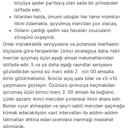
böyüyə qədər partlayış olan sadə bir prinsipdən
istifadə edir.
İstənilən halda, ümumi uduşlar hər hansı mümkün
itkini ödəməklə, qoyulmuş mərcdən çox olacaq.
Onların çaldığı qədim saz havaları oxucuların
zövqünü oxşayırdı.
Onlar mürəkkəblik səviyyəsinə və potensial mənfəətin
ölçüsünə görə fərqlənirlər. Lkinci strategiya daha riskli
mərclər qoymaq üçün aşağı əmsal məlumatlarından
istifadə edir. 5 və ya daha aşağı raundlar seriyasını
gözlədikdən sonra siz mərc edib 2 . not 00 əmsalla
birini götürməlisiniz. İkincisi açıq qala bilər və x5-x10
çarpmasını gözləyin. Özünüzü qırmızıya keçməkdən
qorumaq üçün birinci mərc 2. 00 əmsalı ilə bağlanır,
çünki qazanc ikinci mərcdən potensial itkini əhatə edir.
Bunlar oyun atmaqdan və qeyri-sabit mərcdən qaçmağa
kömək edəcəkAydın vaxt intervalları ilə addım-addım
təlimatları ehtiva edən sxemlərə inanmağı məsləhət
görmürük.