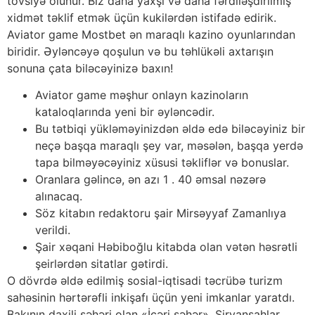
tövsiyə olunur. Biz daha yaxşı və daha fərdiləşdirilmiş
xidmət təklif etmək üçün kukilərdən istifadə edirik.
Aviator game Mostbet ən maraqlı kazino oyunlarından
biridir. Əyləncəyə qoşulun və bu təhlükəli axtarışın
sonuna çata biləcəyinizə baxın!
Aviator game məşhur onlayn kazinoların
kataloqlarında yeni bir əyləncədir.
Bu tətbiqi yükləməyinizdən əldə edə biləcəyiniz bir
neçə başqa maraqlı şey var, məsələn, başqa yerdə
tapa bilməyəcəyiniz xüsusi təkliflər və bonuslar.
Oranlara gəlincə, ən azı 1 . 40 əmsal nəzərə
alınacaq.
Söz kitabın redaktoru şair Mirsəyyaf Zamanlıya
verildi.
Şair xəqani Həbiboğlu kitabda olan vətən həsrətli
şeirlərdən sitatlar gətirdi.
O dövrdə əldə edilmiş sosial-iqtisadi təcrübə turizm
sahəsinin hərtərəfli inkişafı üçün yeni imkanlar yaratdı.
Bakının daxili şəhəri olan «İçəri şəhər», Şirvanşahlar