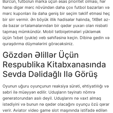
Bürcün, futbolun marka üçün əsas prioritet olması, hər
hansı digər mərc növündən daha çox futbol bazarları və
mərc kuponları ilə daha geniş bir seçim təklif etməsi heç
bir sirr vermir. Ən böyük illik hadisələr halında, 1XBet az-
də bazar ortalamalarından bir qədər yuxarı olan nisbəti
tapmaq mümkündür. Mobil tətbiqetmələri yükləmək
üçün 1xbet (yukle) veb səhifəsinə keçin. Dibinə gedin və
quraşdırma düymələrini görəcəksiniz.
Gözdən Əlillər Üçün
Respublika Kitabxanasında
Sevda Dəlidağlı Ilə Görüş
Oyunun uğuru oyunçunun reaksiya sürəti, ehtiyatlılığı və
səbri ilə müəyyən edilir. Uduşların təyinatı nömrə
generatorundan asılı deyil. Uduşlarını nə vaxt almaq
istədiyini və bunun nə qədər olacağını oyunçu özü qərar
verir. Aviator video game slot maşınında istifadə edilən