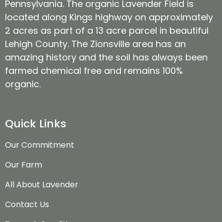
Pennsylvania. The organic Lavender Field is
located along Kings highway on approximately
2 acres as part of a 13 acre parcel in beautiful
Lehigh County. The Zionsville area has an
amazing history and the soil has always been
farmed chemical free and remains 100%
organic.
Quick Links
Our Commitment
Our Farm
All About Lavender
Contact Us