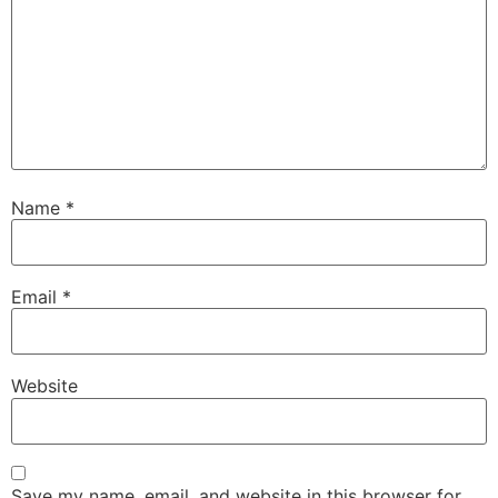
Name
*
Email
*
Website
Save my name, email, and website in this browser for