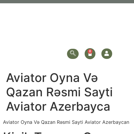
Aviator Oyna Və
Qazan Rəsmi Sayti
Aviator Azerbayca
Aviator Oyna Və Qazan Rəsmi Sayti Aviator Azerbaycan