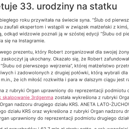
uje 33. urodziny na statku
biegłego roku przywitała na świecie syna. “Ślub od pierws
mu zaufali ekspertom i wstąpili w związek małżeński z kimś
, odkąd widzowie poznali ją w szóstej edycji “Ślubu od pi
a się na Instagramie.
ego prezentu, który Robert zorganizował dla swojej żony. 
 zaskoczył ją ukochany. Okazało się, że Robert zafundował
“Ślubu od pierwszego wejrzenia”, której małżeństwo przet
wych i zadowolonych z drugiej połówki, którą wybrali dla
.in., że ich miłość rozkwitła i para w dalszym ciągu jest 
 rubryki Organ uprawniony do reprezentacji podmiotu dr
k skalpowanie 3rdgenma
została wykreślona z rubryki Org
e Organ nadzoru drugiego działu KRS. ANETA LATO-ŻUCHO
ego działu KRS oraz wykreślona z rubryki Organ nadzoru 
an uprawniony do reprezentacji podmiotu drugiego dział