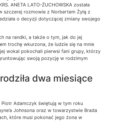
łu KRS. ANETA LATO-ŻUCHOWSKA została
w szczerej rozmowie z Norbertem Żyłą z
wiedziała o decyzji dotyczącej zmiany swojego
na randki, a także o tym, jak do jej
tem trochę wkurzona, że ludzie się na mnie
j wokal pokochali pierwsi fani grupy, którzy
 ugruntowując swoją pozycję w rodzimym
rodziła dwa miesiące
i Piotr Adamczyk świętują w tym roku
wayne’a Johnsona oraz w towarzystwie Brada
ach, które musi pokonać jego żona w