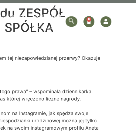
ądu ZESPÓŁ
ersonalized
Online Store
 SPÓŁKA
Contact Us
dem tej niezapowiedzianej przerwy? Okazuje
 tego prawa” – wspominała dziennikarka.
s której wręczono liczne nagrody.
anom na Instagramie, jak spędza swoje
 niespodzianki urodzinowej można jej tylko
rtek na swoim instagramowym profilu Aneta