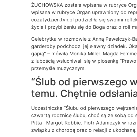
ŻUCHOWSKA została wpisana w rubryce Orga
wpisana w rubryce Organ uprawniony do repr
cozatydzien.tvn.pl podzieliła się swoimi ref
życia i przybliżeniu się do Boga oraz o roli ma
Celebrytka w rozmowie z Anną Pawelczyk-Bard
garderoby podchodzi jej sławny dziadek. Okaz
gapią” – mówiła Monika Miller. Magda Femme 
z lubością wsłuchiwali się w piosenkę “Pra
przemyśle muzycznym.
“Ślub od pierwszego w
temu. Chętnie odsłani
Uczestniczka “Ślubu od pierwszego wejrzenia
czwartą rocznicę ślubu, choć są ze sobą od 
Pitta i Margot Robbie. Piotr Adamczyk w ro
związku z chorobą oraz o relacji z ukochaną.