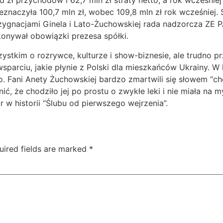
zł przychodów i 62,7 mln zł straty netto, a rok wcześniej 
eznaczyła 100,7 mln zł, wobec 109,8 mln zł rok wcześniej.
rezygnacjami Ginela i Lato-Żuchowskiej rada nadzorcza ZE
konywał obowiązki prezesa spółki.
ystkim o rozrywce, kulturze i show-biznesie, ale trudno pr
parciu, jakie płynie z Polski dla mieszkańców Ukrainy. W 
. Fani Anety Żuchowskiej bardzo zmartwili się słowem “che
ć, że chodziło jej po prostu o zwykłe leki i nie miała na m
 w historii “Ślubu od pierwszego wejrzenia”.
uired fields are marked
*