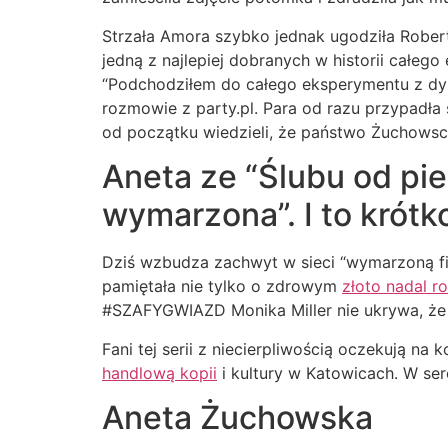
Strzała Amora szybko jednak ugodziła Robert
jedną z najlepiej dobranych w historii całeg
“Podchodziłem do całego eksperymentu z dyst
rozmowie z party.pl. Para od razu przypadła 
od początku wiedzieli, że państwo Żuchowsc
Aneta ze “Ślubu od pi
wymarzona”. I to krótk
Dziś wzbudza zachwyt w sieci “wymarzoną figu
pamiętała nie tylko o zdrowym
złoto nadal 
#SZAFYGWIAZD Monika Miller nie ukrywa, że j
Fani tej serii z niecierpliwością oczekują n
handlową kopii
i kultury w Katowicach. W s
Aneta Żuchowska