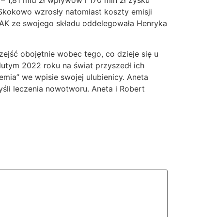
– 1,81 mld zł wpływów i 170 mln zł zysku
 Skokowo wzrosły natomiast koszty emisji
 PAK ze swojego składu oddelegowała Henryka
zejść obojętnie wobec tego, co dzieje się u
lutym 2022 roku na świat przyszedł ich
mia” we wpisie swojej ulubienicy. Aneta
yśli leczenia nowotworu. Aneta i Robert