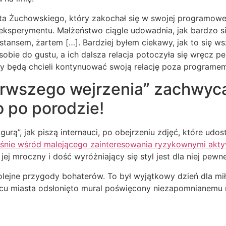
a Żuchowskiego, który zakochał się w swojej programowej 
o eksperymentu. Małżeństwo ciągle udowadnia, jak bardzo s
ansem, żartem […]. Bardziej byłem ciekawy, jak to się w
sobie do gustu, a ich dalsza relacja potoczyła się wręcz p
y będą chcieli kontynuować swoją relację poza programem
erwszego wejrzenia” zachwyca
o po porodzie!
rą”, jak piszą internauci, po obejrzeniu zdjęć, które udost
rośnie wśród malejącego zainteresowania ryzykownymi akt
ej mroczny i dość wyróżniający się styl jest dla niej pe
a kolejne przygody bohaterów. To był wyjątkowy dzień dla 
ercu miasta odsłonięto mural poświęcony niezapomnianem