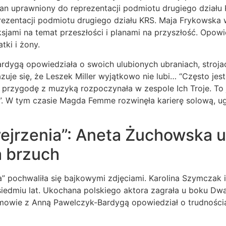
n uprawniony do reprezentacji podmiotu drugiego dzia
ezentacji podmiotu drugiego działu KRS. Maja Frykowska 
leksjami na temat przeszłości i planami na przyszłość. Opo
tki i żony.
ygą opowiedziała o swoich ulubionych ubraniach, strojach 
uje się, że Leszek Miller wyjątkowo nie lubi… “Często jes
przygodę z muzyką rozpoczynała w zespole Ich Troje. To je
wo”. W tym czasie Magda Femme rozwinęła karierę solową,
ejrzenia”: Aneta Żuchowska u
a brzuch
” pochwaliła się bajkowymi zdjęciami. Karolina Szymczak 
siedmiu lat. Ukochana polskiego aktora zagrała u boku D
zmowie z Anną Pawelczyk-Bardygą opowiedział o trudności