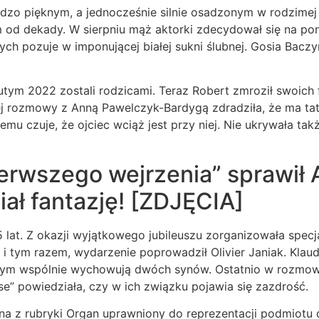
zo pięknym, a jednocześnie silnie osadzonym w rodzimej tr
od dekady. W sierpniu mąż aktorki zdecydował się na po
ych pozuje w imponującej białej sukni ślubnej. Gosia Baczy
utym 2022 zostali rodzicami. Teraz Robert zmroził swoich 
j rozmowy z Anną Pawelczyk-Bardygą zdradziła, że ma tat
 temu czuje, że ojciec wciąż jest przy niej. Nie ukrywała ta
ierwszego wejrzenia” sprawił
ał fantazję! [ZDJĘCIA]
5 lat. Z okazji wyjątkowego jubileuszu zorganizowała spec
 tym razem, wydarzenie poprowadził Olivier Janiak. Klaudi
rym wspólnie wychowują dwóch synów. Ostatnio w rozmow
se” powiedziała, czy w ich związku pojawia się zazdrość.
z rubryki Organ uprawniony do reprezentacji podmiotu 