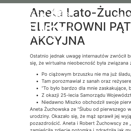
Aneta Lato-Żuch
About 
ELEKTROWNI PĄ
AKCYJNA
Ostatnio jednak uwagę internautów zwrócił b
się, że wirtualna nieobecność była związana
Po ciążowym brzuszku nie ma już śladu, 
Tam porozmawiał z sanah oraz reżysere
“To było bardzo dla mnie zaskakujące, 
Z okazji 25-lecia Samorządu Województ
Niedawno Miszko obchodził swoje pierw
Aneta Żuchowska ze “Ślubu od pierwszego wej
urodziny. Okazało się, że mąż sprawił jej wy
pozazdrościć. Aneta i Robert Żuchowscy ze 
zamieściła zdjęcie potomka i zdradziła jak mu