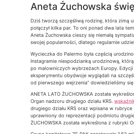
Aneta Żuchowska święt
Dziś tworzą szczęśliwą rodzinę, która zimą u
połączył kilka par. To oni ponad dwa lata te
Aneta Żuchowska cieszy się niemałą sympatią
swojej popularności, dlatego regularnie udziel
Wycieczka do Palermo była częścią urodzinow
Instagramie niespodzianką urodzinową, którą
po malowniczych wybrzeżach Europy. Edycji 
eksperymentu obydwoje wyglądali na szczęśli
od pierwszego wejrzenia” dowiedzieliśmy się m
ANETA LATO ŻUCHOWSKA została wykreślona z
Organ nadzoru drugiego działu KRS.
wskaźni
drugiego działu KRS oraz wpisana w rubryc
uprawniony do reprezentacji podmiotu drugi
ŻUCHOWSKA została wykreślona z rubryki Org