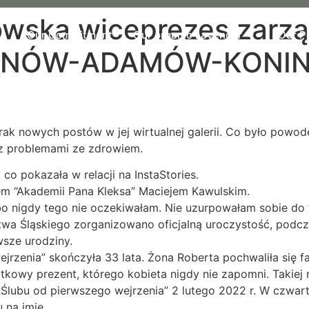
owska wiceprezes zarz
Us
Our Commitment
Our organic Lavender
Our P
TNÓW-ADAMÓW-KONIN
rak nowych postów w jej wirtualnej galerii. Co było powo
 z problemami ze zdrowiem.
co pokazała w relacji na InstaStories.
m “Akademii Pana Kleksa” Maciejem Kawulskim.
bo nigdy tego nie oczekiwałam. Nie uzurpowałam sobie do
wa Śląskiego zorganizowano oficjalną uroczystość, podcza
sze urodziny.
rzenia” skończyła 33 lata. Żona Roberta pochwaliła się f
jątkowy prezent, którego kobieta nigdy nie zapomni. Takiej
„Ślubu od pierwszego wejrzenia” 2 lutego 2022 r. W czwa
 na imię.