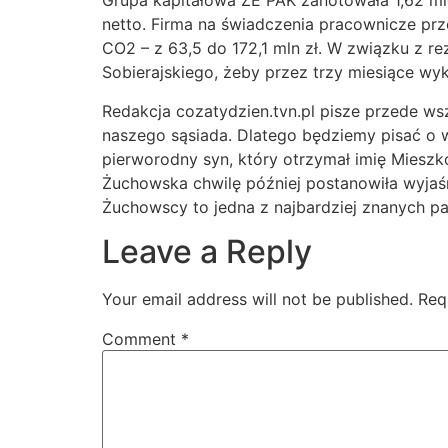
Grupa kapitałowa ZE PAK zanotowała 1,62 mld 
netto. Firma na świadczenia pracownicze prz
CO2 – z 63,5 do 172,1 mln zł. W związku z 
Sobierajskiego, żeby przez trzy miesiące wy
Redakcja cozatydzien.tvn.pl pisze przede wsz
naszego sąsiada. Dlatego będziemy pisać o ws
pierworodny syn, który otrzymał imię Mieszko
Żuchowska chwilę później postanowiła wyjaśni
Żuchowscy to jedna z najbardziej znanych par
Leave a Reply
Your email address will not be published.
Req
Comment
*