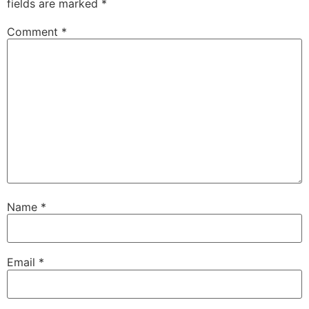
fields are marked
*
Comment
*
Name
*
Email
*