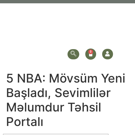
5 NBA: Mövsüm Yeni
Başladı, Sevimlilər
Məlumdur Təhsil
Portalı