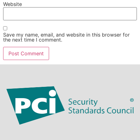
Website
Save my name, email, and website in this browser for
the next time I comment.