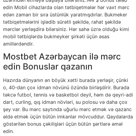
edin Mobil cihazlarda olan tətbiqetmələr hər vaxt mərc
edən zaman bir sıra üstünlük yaratmışdırlar. Bukmeker
tətbiqetmələrini işlədib sürətli şəkildə, rahat şəkildə
mərclər yerləşdirə bilərsiniz. Hər sahə üzrə olduğu kimi
mobil tətbiqlərdə bukmeyker şirkəti üçün əsas
amillərdəndir.
Mostbet Azərbaycan ilə mərc
edin Bonuslar qazanın
Hazırda dünyanın ən böyük xətti burada yerləşir, çünki
o, 40-dan çox idman növünü özündə birləşdirir. Burada
təkcə futbol, tennis və basketbol deyil, həm də qeyri-adi
dart, curling, qış idman növləri, su polosu və daha çox
şey var. Bu mərc saytında uğurlu mərc etmək və qazanc
əldə etmək üçün bütün imkanlar mövcuddur. Qaydalarda
göstərilən bonus çəkilişləri üçün bütün şərtlərə əməl
edin.