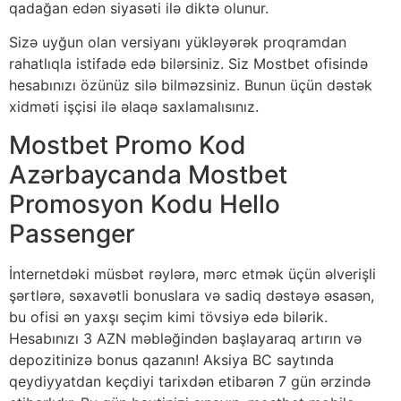
qadağan edən siyasəti ilə diktə olunur.
Sizə uyğun olan versiyanı yükləyərək proqramdan
rahatlıqla istifadə edə bilərsiniz. Siz Mostbet ofisində
hesabınızı özünüz silə bilməzsiniz. Bunun üçün dəstək
xidməti işçisi ilə əlaqə saxlamalısınız.
Mostbet Promo Kod
Azərbaycanda Mostbet
Promosyon Kodu Hello
Passenger
İnternetdəki müsbət rəylərə, mərc etmək üçün əlverişli
şərtlərə, səxavətli bonuslara və sadiq dəstəyə əsasən,
bu ofisi ən yaxşı seçim kimi tövsiyə edə bilərik.
Hesabınızı 3 AZN məbləğindən başlayaraq artırın və
depozitinizə bonus qazanın! Aksiya BC saytında
qeydiyyatdan keçdiyi tarixdən etibarən 7 gün ərzində