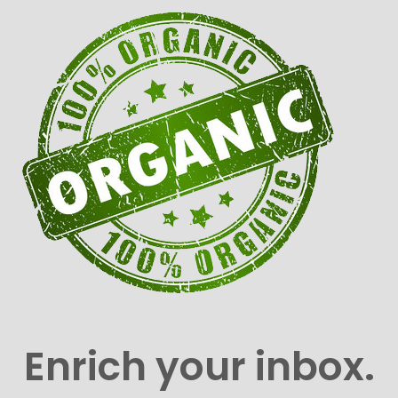
Enrich your inbox.