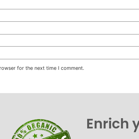
rowser for the next time I comment.
Enrich 