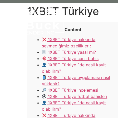
1XBET Türkiye
About 
Content
1XBET Türkiye hakkında
sevmediğimiz ozellikler :
1XBET Türkiye yasal mı?
1XBET Türkiye canlı bahis
1XBET Türkiye `de nasil kayit
olabilirm?
1XBET Türkiye uygulaması nasıl
yüklenir?
1XBET Türkiye İncelemesi
1XBET Türkiye futbol bahisleri
1XBET Türkiye `de nasil kayit
olabilirm?
1XBET Türkiye hakkında