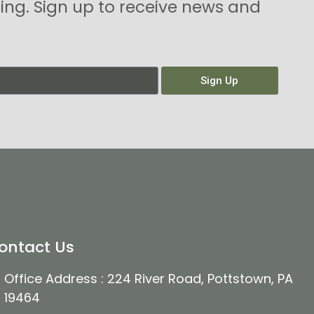
hing. Sign up to receive news and
Sign Up
ontact Us
Office Address : 224 River Road, Pottstown, PA
19464