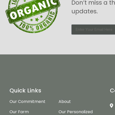
Don’t miss a t
updates.
Quick Links
C
Our Commitment
About
Our Farm
Our Personalized