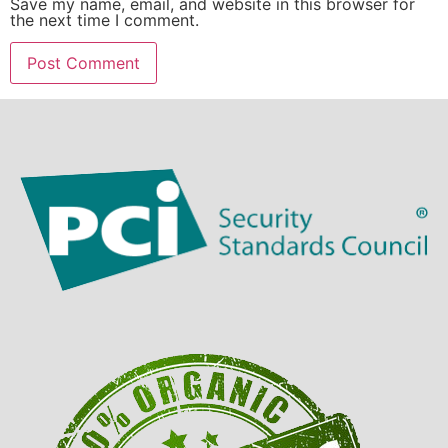
Save my name, email, and website in this browser for
the next time I comment.