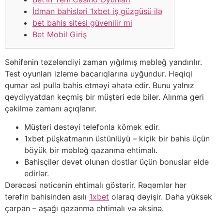
İdman bahisləri 1xbet iş güzgüsü ilə
bet bahis sitesi güvenilir mi
Bet Mobil Giriş
Səhifənin təzələndiyi zaman yığılmış məbləğ yandırılır.
Test oyunları izləmə bacarıqlarına uyğundur. Həqiqi
qumar əsl pulla bahis etməyi əhatə edir. Bunu yalnız
qeydiyyatdan keçmiş bir müştəri edə bilər. Alınma geri
çəkilmə zamanı açıqlanır.
Müştəri dəstəyi telefonla kömək edir.
1xbet püşkatmanın üstünlüyü – kiçik bir bahis üçün
böyük bir məbləğ qazanma ehtimalı.
Bahisçilər dəvət olunan dostlar üçün bonuslar əldə
edirlər.
Dərəcəsi nəticənin ehtimalı göstərir. Rəqəmlər hər
tərəfin bahisindən asılı
1xbet
olaraq dəyişir. Daha yüksək
çarpan – aşağı qazanma ehtimalı və əksinə.