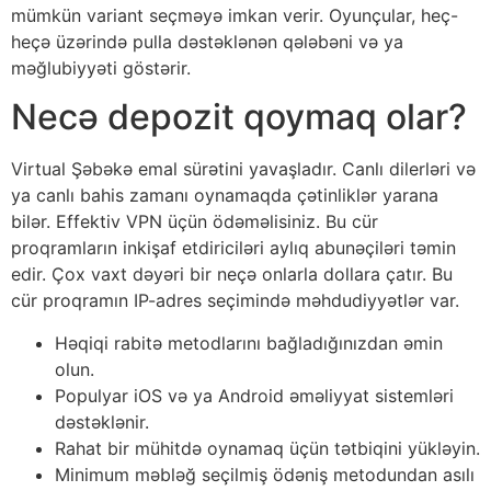
mümkün variant seçməyə imkan verir. Oyunçular, heç-
heçə üzərində pulla dəstəklənən qələbəni və ya
məğlubiyyəti göstərir.
Necə depozit qoymaq olar?
Virtual Şəbəkə emal sürətini yavaşladır. Canlı dilerləri və
ya canlı bahis zamanı oynamaqda çətinliklər yarana
bilər. Effektiv VPN üçün ödəməlisiniz. Bu cür
proqramların inkişaf etdiriciləri aylıq abunəçiləri təmin
edir. Çox vaxt dəyəri bir neçə onlarla dollara çatır. Bu
cür proqramın IP-adres seçimində məhdudiyyətlər var.
Həqiqi rabitə metodlarını bağladığınızdan əmin
olun.
Populyar iOS və ya Android əməliyyat sistemləri
dəstəklənir.
Rahat bir mühitdə oynamaq üçün tətbiqini yükləyin.
Minimum məbləğ seçilmiş ödəniş metodundan asılı