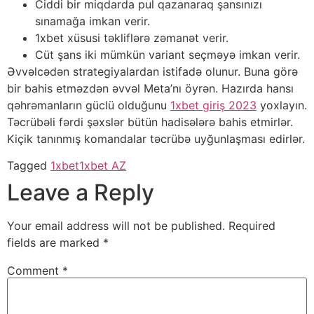
Ciddi bir miqdarda pul qazanaraq şansınızı
sınamağa imkan verir.
1xbet xüsusi təkliflərə zəmanət verir.
Cüt şans iki mümkün variant seçməyə imkan verir.
Əvvəlcədən strategiyalardan istifadə olunur. Buna görə
bir bahis etməzdən əvvəl Meta’nı öyrən. Hazırda hansı
qəhrəmanların güclü olduğunu
1xbet giriş 2023
yoxlayın.
Təcrübəli fərdi şəxslər bütün hadisələrə bahis etmirlər.
Kiçik tanınmış komandalar təcrübə uyğunlaşması edirlər.
Tagged
1xbet
1xbet AZ
Leave a Reply
Your email address will not be published.
Required
fields are marked
*
Comment
*