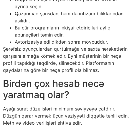
ayrıca seçin.
Qazanmaq şansdan, həm də intizam biliklərindən
asılıdır.
Bu cür proqramların inkişaf etdiriciləri aylıq
abunəçiləri təmin edir.
Avtorizasiya edildikdən sonra mövcuddur.
Şərəfsiz oyunçulardan qurtulmağa və saxta hərəkətlərin
qarşısını almağa kömək edir. Eyni müştərinin bir neçə
profili tapıldığı təqdirdə, silinəcəkdir. Platformanın
qaydalarına görə bir neçə profil ola bilməz.
Birdən çox hesab necə
yaratmaq olar?
Aşağı sürət düzəlişləri minimum səviyyəyə çatdırır.
Düzgün qərar vermək üçün vəziyyəti diqqətlə təhlil edin.
Mətn və video verilişləri ehtiva edir.