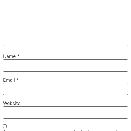
Name
*
Email
*
Website