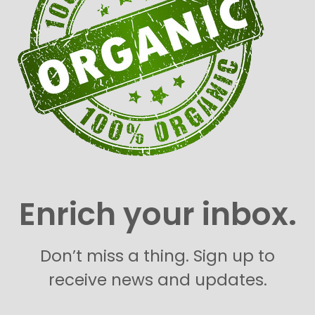
Enrich your inbox.
Don’t miss a thing. Sign up to
receive news and updates.