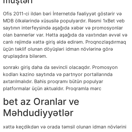
müştəri
Ofis 2011-ci ildən bəri İnternetdə fəaliyyət göstərir və
MDB ölkələrində xüsusilə populyardır. Rəsmi 1xBet veb
saytının interfeysində aşağıda xəbər və promosyonlar
olan bannerlər var. Hətta aşağıda da vaxtından əvvəl və
canlı rejimdə xəttə giriş əldə edirəm. Proqnozlaşdırmaq
üçün təklif olunan döyüşləri idman növlərinə görə
qruplaşdıra bilərəm.
sonrakı giriş daha da sevincli olacaqdır. Promosyon
kodları kazino saytında və partnyor portallarında
axtarılmalıdır. Bahis proqramı bütün populyar
platformalar üçün aktualdır. Proqramla mərc
bet az Oranlar ve
Məhdudiyyətlər
xəttə keçdikdən və orada təmsil olunan idman növlərini