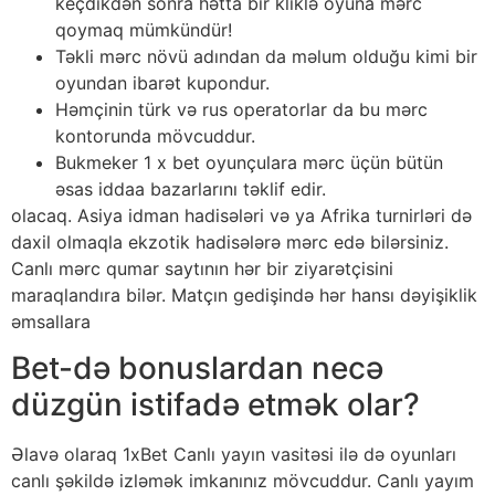
keçdikdən sonra hətta bir kliklə oyuna mərc
qoymaq mümkündür!
Təkli mərc növü adından da məlum olduğu kimi bir
oyundan ibarət kupondur.
Həmçinin türk və rus operatorlar da bu mərc
kontorunda mövcuddur.
Bukmeker 1 x bet oyunçulara mərc üçün bütün
əsas iddaa bazarlarını təklif edir.
olacaq. Asiya idman hadisələri və ya Afrika turnirləri də
daxil olmaqla ekzotik hadisələrə mərc edə bilərsiniz.
Canlı mərc qumar saytının hər bir ziyarətçisini
maraqlandıra bilər. Matçın gedişində hər hansı dəyişiklik
əmsallara
Bet-də bonuslardan necə
düzgün istifadə etmək olar?
Əlavə olaraq 1xBet Canlı yayın vasitəsi ilə də oyunları
canlı şəkildə izləmək imkanınız mövcuddur. Canlı yayım