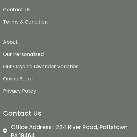
Contact Us
Terms & Condition
About
Our Personalized
Our Organic Lavender Varieties
Online Store
Privacy Policy
Contact Us
Office Address : 224 River Road, Pottstown,
PA 19464