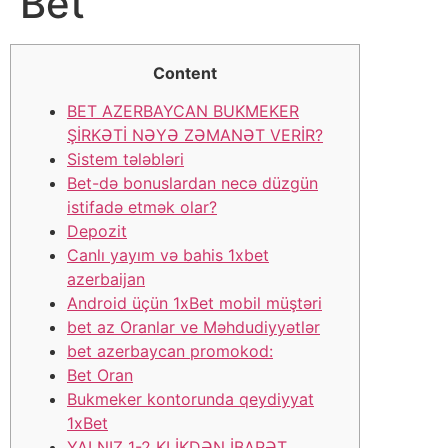
Bet
Content
BET AZERBAYCAN BUKMEKER
ŞİRKƏTİ NƏYƏ ZƏMANƏT VERİR?
Sistem tələbləri
Bet-də bonuslardan necə düzgün
istifadə etmək olar?
Depozit
Canlı yayım və bahis 1xbet
azerbaijan
Android üçün 1xBet mobil müştəri
bet az Oranlar ve Məhdudiyyətlər
bet azerbaycan promokod:
Bet Oran
Bukmeker kontorunda qeydiyyat
1xBet
YALNIZ 1-2 KLİKDƏN İBARƏT