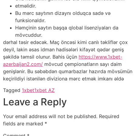
etməlidir.
Bu mərc saytının dizaynı olduqca sadə və
funksionaldır.
Həmçinin saytın başqa qlobal lisenziyaları da
mövcuddur.
dərhal təsir edəcək. Maç öncəsi kimi canlı təkliflər çox
deyil, lakin əsas idman hadisələri kifayət qədər geniş
şəkildə təmsil olunur. Bahis üçün
https://www.1xbet-
azerbaijan2.com/
mövcud çempionatların sayı daim
genişlənir. Bu səbəbdən qumarbazlar hazırda mövsümün
keçirildiyi istənilən diviziona mərc etmək imkanı əldə
Tagged
1xbet
1xbet AZ
Leave a Reply
Your email address will not be published.
Required
fields are marked
*
Comment
*