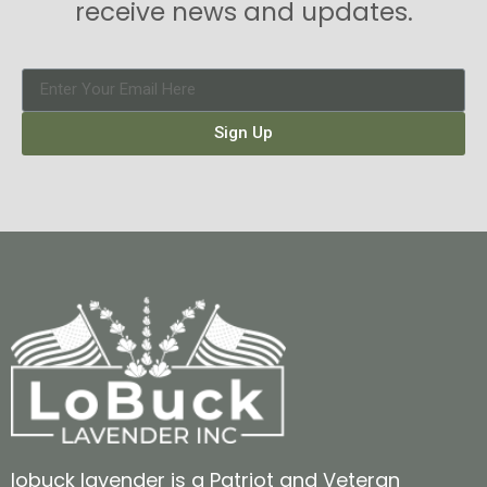
receive news and updates.
Sign Up
lobuck lavender is a Patriot and Veteran