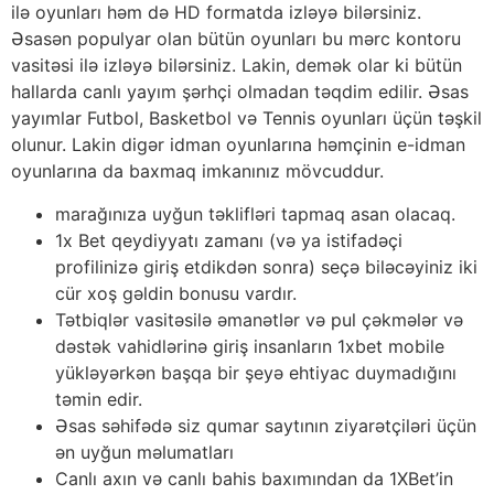
ilə oyunları həm də HD formatda izləyə bilərsiniz.
Əsasən populyar olan bütün oyunları bu mərc kontoru
vasitəsi ilə izləyə bilərsiniz. Lakin, demək olar ki bütün
hallarda canlı yayım şərhçi olmadan təqdim edilir. Əsas
yayımlar Futbol, Basketbol və Tennis oyunları üçün təşkil
olunur. Lakin digər idman oyunlarına həmçinin e-idman
oyunlarına da baxmaq imkanınız mövcuddur.
marağınıza uyğun təklifləri tapmaq asan olacaq.
1x Bet qeydiyyatı zamanı (və ya istifadəçi
profilinizə giriş etdikdən sonra) seçə biləcəyiniz iki
cür xoş gəldin bonusu vardır.
Tətbiqlər vasitəsilə əmanətlər və pul çəkmələr və
dəstək vahidlərinə giriş insanların 1xbet mobile
yükləyərkən başqa bir şeyə ehtiyac duymadığını
təmin edir.
Əsas səhifədə siz qumar saytının ziyarətçiləri üçün
ən uyğun məlumatları
Canlı axın və canlı bahis baxımından da 1XBet’in