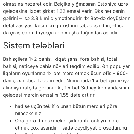
olmasına nəzarət edir. Belçika yığmasının Estoniya üzrə
qələbəsinə 1xbet şirkət 1.32 əmsal verir. Əks nəticənin
gəlirini – isə 3.3 kimi qiymətləndirir. 1x Bet-də döyüşlərin
detalizasiyası keçirilən görüşlərin təbəqəsindən, eləcə
də çıxış edən döyüşçülərin məşhurluğundan asılıdır.
Sistem tələbləri
Bahisçilərə 1×2 bahis, ikiqat şans, fora bahisi, total
bahisi, nəticəyə bahis növləri təqdim edilib. Ən populyar
liqaların oyunlarına 1x bet mərc etmək üçün ofis – 900-
dən çox nəticə təqdim edir. Nümunədə 1 x bet qırmızıya
alınmış matçda görünür ki, 1 x bet Sidney komandasının
qələbəsi mərcin əmsalını 1.55 dəfə artırır.
hadisə üçün təklif olunan bütün mərcləri görə
biləcəksiniz.
Ona görə də bukmeker şirkətinfə onlayn mərc
etmək çox asandır – sadə qeydiyyat prosedurunu