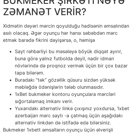
BUKMEKER ŞİRKƏTİ NƏYƏ
ZƏMANƏT VERİR?
Xidmətin dəyəri mərcin qoyulduğu hadisənin əmsalından
asılı olacaq. Əgər oyunçu hər hansı səbəbdən mərc
etmək barədə fikrini dəyişərsə, o, həmişə
Sayt rəhbərliyi bu məsələyə böyük diqqət ayırır,
buna görə yalnız futbolda deyil, nadir idman
növlərində də proqnoz vermək üçün bir çox bazar
tapa bilərəm.
Buradakı “tək” gözəllik qüsuru sizdən yüksək
məbləğdə ödənişlərin tələb olunmasıdır.
1xBet bukmeker kontoru oyunçulara mərcləri
sığortalamaq imkanı verir.
Yuxarıdakı alternativ linkə çıxışınız yoxdursa, 1xbet
azerbaijan mərc saytı -a çatmaq üçün aşağıdakı
alternativ linkdən də istifadə edə bilərsiniz.
Bukmeker 1xbett əmsalların oyunçu üçün əlverişli