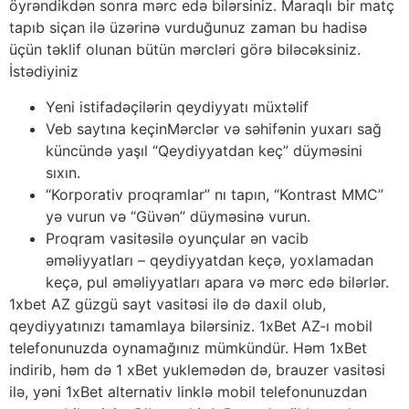
öyrəndikdən sonra mərc edə bilərsiniz. Maraqlı bir matç
tapıb siçan ilə üzərinə vurduğunuz zaman bu hadisə
üçün təklif olunan bütün mərcləri görə biləcəksiniz.
İstədiyiniz
Yeni istifadəçilərin qeydiyyatı müxtəlif
Veb saytına keçinMərclər və səhifənin yuxarı sağ
küncündə yaşıl “Qeydiyyatdan keç” düyməsini
sıxın.
“Korporativ proqramlar” nı tapın, “Kontrast MMC”
yə vurun və “Güvən” düyməsinə vurun.
Proqram vasitəsilə oyunçular ən vacib
əməliyyatları – qeydiyyatdan keçə, yoxlamadan
keçə, pul əməliyyatları apara və mərc edə bilərlər.
1xbet AZ güzgü sayt vasitəsi ilə də daxil olub,
qeydiyyatınızı tamamlaya bilərsiniz. 1xBet AZ-ı mobil
telefonunuzda oynamağınız mümkündür. Həm 1xBet
indirib, həm də 1 xBet yuklemədən də, brauzer vasitəsi
ilə, yəni 1xBet alternativ linklə mobil telefonunuzdan