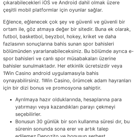
çıkarabilecekleri iOS ve Android dahil olmak üzere
çeşitli mobil platformlar için oyunlar sağlar.
Eğlence, eğlenecek çok şey ve güvenli ve güvenli bir
ortam ile, göz atmaya değer bir sitedir. Buna ek olarak,
futbol, ​​​​basketbol, ​​​​beyzbol, hokey, kriket ve daha
fazlasının sonuçlarına bahis sunan spor bahisleri
bölümünden yararlanabileceksiniz. Bu bölümde ayrıca e-
spor bahisleri ve canlı spor müsabakaları üzerine
bahisler sunulmaktadır. Her etkinlik ücretsizdir veya
1Win Casino android uygulamasıyla bahis
oynayabilirsiniz. 1Win Casino, örümcek adam hayranları
için bir dizi bonus ve promosyona sahiptir.
Ayrılmaya hazır olduklarında, hesaplarına para
yatırmayı veya kazandıkları parayı çekmeyi
seçebilirler.
Bonusun 30 günlük bir son kullanma süresi dır, bu
sürenin sonunda sona erer ve artık talep
edilemez.Depozito ve bonusun serbest