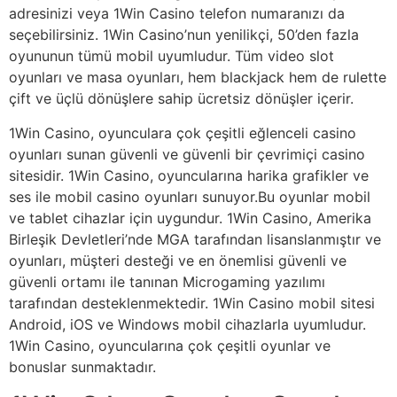
adresinizi veya 1Win Casino telefon numaranızı da
seçebilirsiniz. 1Win Casino’nun yenilikçi, 50’den fazla
oyununun tümü mobil uyumludur. Tüm video slot
oyunları ve masa oyunları, hem blackjack hem de rulette
çift ve üçlü dönüşlere sahip ücretsiz dönüşler içerir.
1Win Casino, oyunculara çok çeşitli eğlenceli casino
oyunları sunan güvenli ve güvenli bir çevrimiçi casino
sitesidir. 1Win Casino, oyuncularına harika grafikler ve
ses ile mobil casino oyunları sunuyor.Bu oyunlar mobil
ve tablet cihazlar için uygundur. 1Win Casino, Amerika
Birleşik Devletleri’nde MGA tarafından lisanslanmıştır ve
oyunları, müşteri desteği ve en önemlisi güvenli ve
güvenli ortamı ile tanınan Microgaming yazılımı
tarafından desteklenmektedir. 1Win Casino mobil sitesi
Android, iOS ve Windows mobil cihazlarla uyumludur.
1Win Casino, oyuncularına çok çeşitli oyunlar ve
bonuslar sunmaktadır.