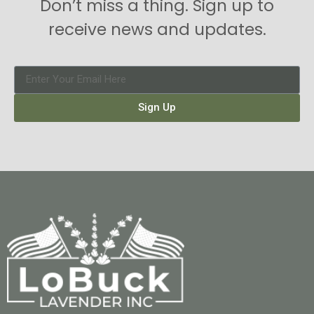
Don’t miss a thing. Sign up to
receive news and updates.
Sign Up