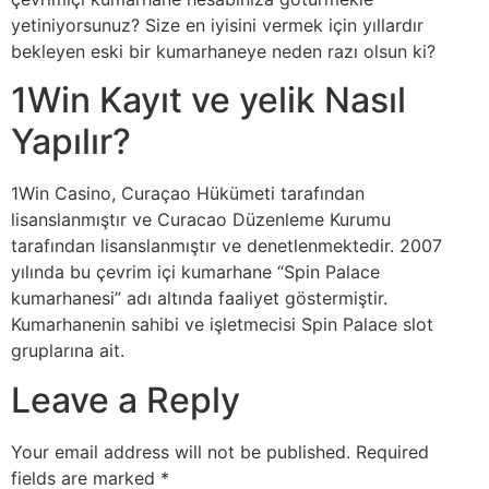
yetiniyorsunuz? Size en iyisini vermek için yıllardır
bekleyen eski bir kumarhaneye neden razı olsun ki?
1Win Kayıt ve yelik Nasıl
Yapılır?
1Win Casino, Curaçao Hükümeti tarafından
lisanslanmıştır ve Curacao Düzenleme Kurumu
tarafından lisanslanmıştır ve denetlenmektedir. 2007
yılında bu çevrim içi kumarhane “Spin Palace
kumarhanesi” adı altında faaliyet göstermiştir.
Kumarhanenin sahibi ve işletmecisi Spin Palace slot
gruplarına ait.
Leave a Reply
Your email address will not be published.
Required
fields are marked
*