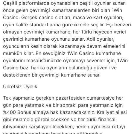
Çeşitli platformlarda oynanabilen çeşitli oyunlar sunan
önde gelen çevrimiçi kumarhanelerden biri olan 1Win
Casino. Gerçek casino slotları, masa ve kart oyunları,
oyun kalite standartlarına göre özenle seçilir. Eşi benzeri
olmayan çevrimiçi kumarhane, her türlü heyecan verici
çevrimiçi kumarhane oyununu sunar. Adil oyunlar,
oyuncuların kesin olarak kazanmaya devam etmelerini
mümkün kılar. En sevdiğiniz 1Win Casino kumarhane
oyunlarını masaüstünüzde oynamayı sevenler için, 1Win
Casino bazı harika oyunların bulunduğu güvenli ve
desteklenen bir çevrimiçi kumarhane sunar.
Ücretsiz Üyelik
Tek yapmanız gereken pazartesiden cumartesiye her
gün para yatırmak ve bir sonraki para yatırmanız için
%400 Bonus almaya hak kazanacaksınız. Kraliyet ailesi
gibi muamele görebilecekken ve her türlü finansal
ihtiyacınızı karşılayabilecekken, neden aynı eski rotayı
çevrimiçi kumarhane hesabınıza götürmekle