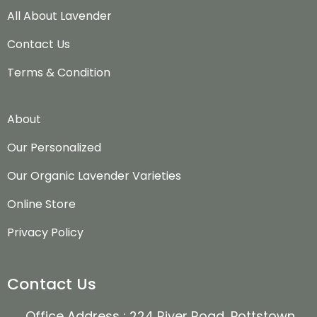
All About Lavender
Contact Us
Terms & Condition
About
Our Personalized
Our Organic Lavender Varieties
Online Store
Privacy Policy
Contact Us
Office Address : 224 River Road, Pottstown,