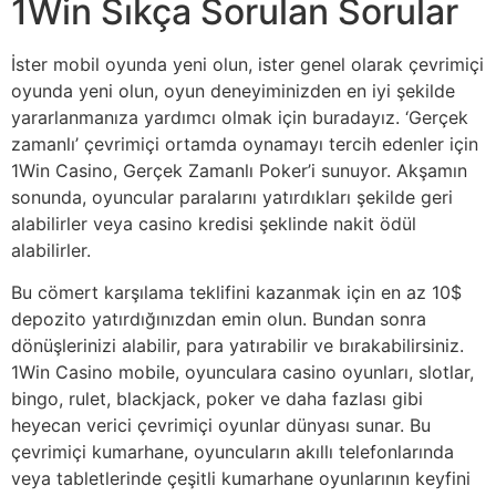
1Win Sıkça Sorulan Sorular
İster mobil oyunda yeni olun, ister genel olarak çevrimiçi
oyunda yeni olun, oyun deneyiminizden en iyi şekilde
yararlanmanıza yardımcı olmak için buradayız. ‘Gerçek
zamanlı’ çevrimiçi ortamda oynamayı tercih edenler için
1Win Casino, Gerçek Zamanlı Poker’i sunuyor. Akşamın
sonunda, oyuncular paralarını yatırdıkları şekilde geri
alabilirler veya casino kredisi şeklinde nakit ödül
alabilirler.
Bu cömert karşılama teklifini kazanmak için en az 10$
depozito yatırdığınızdan emin olun. Bundan sonra
dönüşlerinizi alabilir, para yatırabilir ve bırakabilirsiniz.
1Win Casino mobile, oyunculara casino oyunları, slotlar,
bingo, rulet, blackjack, poker ve daha fazlası gibi
heyecan verici çevrimiçi oyunlar dünyası sunar. Bu
çevrimiçi kumarhane, oyuncuların akıllı telefonlarında
veya tabletlerinde çeşitli kumarhane oyunlarının keyfini