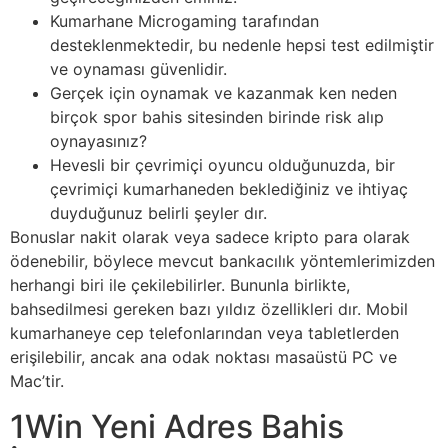
Kumarhane Microgaming tarafından
desteklenmektedir, bu nedenle hepsi test edilmiştir
ve oynaması güvenlidir.
Gerçek için oynamak ve kazanmak ken neden
birçok spor bahis sitesinden birinde risk alıp
oynayasınız?
Hevesli bir çevrimiçi oyuncu olduğunuzda, bir
çevrimiçi kumarhaneden beklediğiniz ve ihtiyaç
duyduğunuz belirli şeyler dır.
Bonuslar nakit olarak veya sadece kripto para olarak
ödenebilir, böylece mevcut bankacılık yöntemlerimizden
herhangi biri ile çekilebilirler. Bununla birlikte,
bahsedilmesi gereken bazı yıldız özellikleri dır. Mobil
kumarhaneye cep telefonlarından veya tabletlerden
erişilebilir, ancak ana odak noktası masaüstü PC ve
Mac’tir.
1Win Yeni Adres Bahis