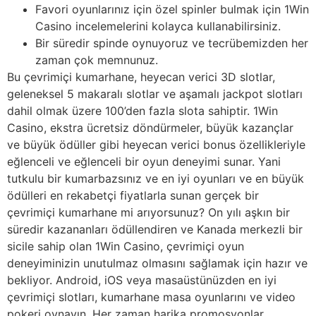
Favori oyunlarınız için özel spinler bulmak için 1Win
Casino incelemelerini kolayca kullanabilirsiniz.
Bir süredir spinde oynuyoruz ve tecrübemizden her
zaman çok memnunuz.
Bu çevrimiçi kumarhane, heyecan verici 3D slotlar,
geleneksel 5 makaralı slotlar ve aşamalı jackpot slotları
dahil olmak üzere 100’den fazla slota sahiptir. 1Win
Casino, ekstra ücretsiz döndürmeler, büyük kazançlar
ve büyük ödüller gibi heyecan verici bonus özellikleriyle
eğlenceli ve eğlenceli bir oyun deneyimi sunar. Yani
tutkulu bir kumarbazsınız ve en iyi oyunları ve en büyük
ödülleri en rekabetçi fiyatlarla sunan gerçek bir
çevrimiçi kumarhane mi arıyorsunuz? On yılı aşkın bir
süredir kazananları ödüllendiren ve Kanada merkezli bir
sicile sahip olan 1Win Casino, çevrimiçi oyun
deneyiminizin unutulmaz olmasını sağlamak için hazır ve
bekliyor. Android, iOS veya masaüstünüzden en iyi
çevrimiçi slotları, kumarhane masa oyunlarını ve video
pokeri oynayın. Her zaman harika promosyonlar,