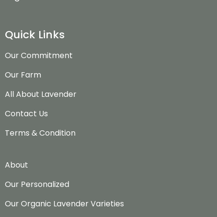
Quick Links
Our Commitment
Our Farm
All About Lavender
Contact Us
Terms & Condition
About
Our Personalized
Our Organic Lavender Varieties