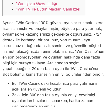
1Win İşlem Güvenilirliği
1Win TV ile Bütün Maçları Canlı İzle!
Ayrıca, 1Win Casino 100% güvenli oyunlar sunmak üzere
lisanslanmıştır ve onaylanmıştır, böylece para yatırmak,
oynamak ve kazançlarınızı çekmekte özgürsünüz. 7/24
destek ile herhangi bir sorunuz, yorumunuz veya
sorununuz olduğunda hızlı, samimi ve güvenilir müşteri
hizmeti alacağınızdan emin olabilirsiniz. 1Win Casino’nun
en son promosyonları ve oyunları hakkında daha fazla
bilgi için buraya tıklayın. Aralarından seçim
yapabileceğiniz 20’den fazla oyun ile 1Win Casino’nun
slot bölümü, kumarhanesinin en iyi bölümlerinden biridir.
Bu, 1Win Casino’daki hesabınıza para yatırmanın
açık ara en güvenli yoludur.
Zevk için 300’den fazla oyunla en iyi çevrimiçi
oyunlardan bazılarını sunarken, harika zaman
geçireceğinizden eminiz.