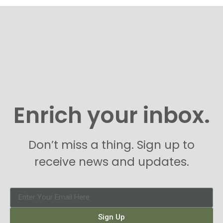
Enrich your inbox.
Don’t miss a thing. Sign up to
receive news and updates.
Sign Up