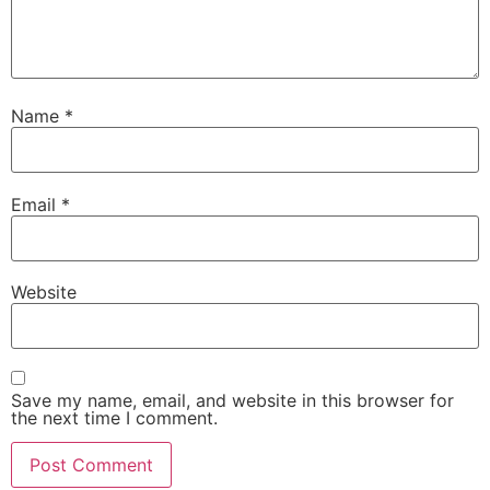
Name
*
Email
*
Website
Save my name, email, and website in this browser for
the next time I comment.