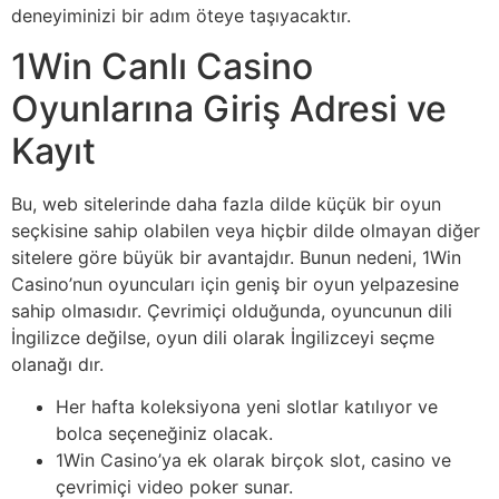
deneyiminizi bir adım öteye taşıyacaktır.
1Win Canlı Casino
Oyunlarına Giriş Adresi ve
Kayıt
Bu, web sitelerinde daha fazla dilde küçük bir oyun
seçkisine sahip olabilen veya hiçbir dilde olmayan diğer
sitelere göre büyük bir avantajdır. Bunun nedeni, 1Win
Casino’nun oyuncuları için geniş bir oyun yelpazesine
sahip olmasıdır. Çevrimiçi olduğunda, oyuncunun dili
İngilizce değilse, oyun dili olarak İngilizceyi seçme
olanağı dır.
Her hafta koleksiyona yeni slotlar katılıyor ve
bolca seçeneğiniz olacak.
1Win Casino’ya ek olarak birçok slot, casino ve
çevrimiçi video poker sunar.