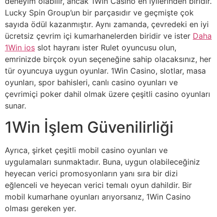
deneyim olabilir, ancak 1Win Casino en iyilerinden biridir.
Lucky Spin Group’un bir parçasıdır ve geçmişte çok
sayıda ödül kazanmıştır. Aynı zamanda, çevredeki en iyi
ücretsiz çevrim içi kumarhanelerden biridir ve ister
Daha
1Win ios
slot hayranı ister Rulet oyuncusu olun,
emrinizde birçok oyun seçeneğine sahip olacaksınız, her
tür oyuncuya uygun oyunlar. 1Win Casino, slotlar, masa
oyunları, spor bahisleri, canlı casino oyunları ve
çevrimiçi poker dahil olmak üzere çeşitli casino oyunları
sunar.
1Win İşlem Güvenilirliği
Ayrıca, şirket çeşitli mobil casino oyunları ve
uygulamaları sunmaktadır. Buna, uygun olabileceğiniz
heyecan verici promosyonların yanı sıra bir dizi
eğlenceli ve heyecan verici temalı oyun dahildir. Bir
mobil kumarhane oyunları arıyorsanız, 1Win Casino
olması gereken yer.