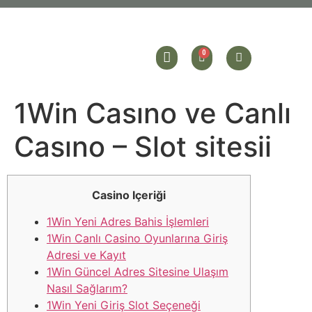
1Win Casıno ve Canlı
Casıno – Slot sitesii
Casino Içeriği
1Win Yeni Adres Bahis İşlemleri
1Win Canlı Casino Oyunlarına Giriş
Adresi ve Kayıt
1Win Güncel Adres Sitesine Ulaşım
Nasıl Sağlarım?
1Win Yeni Giriş Slot Seçeneği