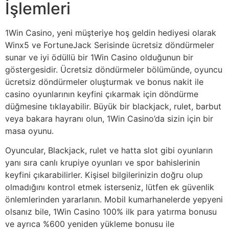
İşlemleri
1Win Casino, yeni müşteriye hoş geldin hediyesi olarak
Winx5 ve FortuneJack Serisinde ücretsiz döndürmeler
sunar ve iyi ödüllü bir 1Win Casino olduğunun bir
göstergesidir. Ücretsiz döndürmeler bölümünde, oyuncu
ücretsiz döndürmeler oluşturmak ve bonus nakit ile
casino oyunlarının keyfini çıkarmak için döndürme
düğmesine tıklayabilir. Büyük bir blackjack, rulet, barbut
veya bakara hayranı olun, 1Win Casino’da sizin için bir
masa oyunu.
Oyuncular, Blackjack, rulet ve hatta slot gibi oyunların
yanı sıra canlı krupiye oyunları ve spor bahislerinin
keyfini çıkarabilirler. Kişisel bilgilerinizin doğru olup
olmadığını kontrol etmek isterseniz, lütfen ek güvenlik
önlemlerinden yararlanın. Mobil kumarhanelerde yepyeni
olsanız bile, 1Win Casino 100% ilk para yatırma bonusu
ve ayrıca %600 yeniden yükleme bonusu ile