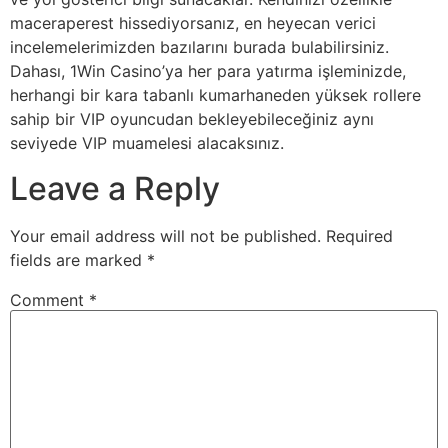
maceraperest hissediyorsanız, en heyecan verici
incelemelerimizden bazılarını burada bulabilirsiniz.
Dahası, 1Win Casino’ya her para yatırma işleminizde,
herhangi bir kara tabanlı kumarhaneden yüksek rollere
sahip bir VIP oyuncudan bekleyebileceğiniz aynı
seviyede VIP muamelesi alacaksınız.
Leave a Reply
Your email address will not be published.
Required
fields are marked
*
Comment
*