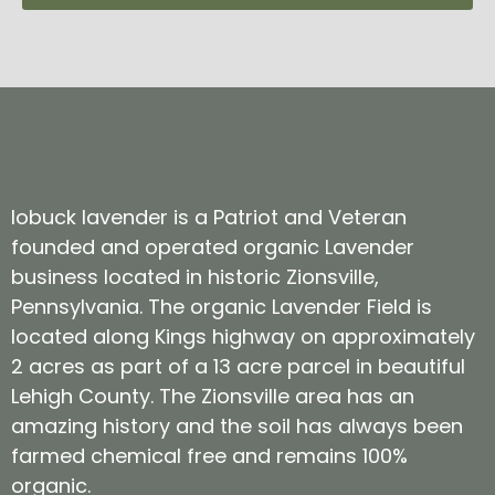
lobuck lavender is a Patriot and Veteran
founded and operated organic Lavender
business located in historic Zionsville,
Pennsylvania. The organic Lavender Field is
located along Kings highway on approximately
2 acres as part of a 13 acre parcel in beautiful
Lehigh County. The Zionsville area has an
amazing history and the soil has always been
farmed chemical free and remains 100%
organic.