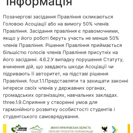
Інформація
Позачергові засідання Правління скликаються
Головою Асоціації або на вимогу 50% членів
Правління. Засідання правління є правомочними,
якщо у його роботі беруть участь не менше 50%
членів Правління. Рішення Правління приймається
більшістю голосів членів Правління присутніх на
його засіданні. 4.6.2.У випадку порушення Статуту,
вчинення дій, що завдають шкоди Асоціації чи
підривають її авторитет, на підставі рішення
Правління. four.1.1.Представляти та захищати законні
інтереси своїх членів у державних органах,
громадських організаціях, навчальних закладах.
three.1.9.Сприяння у створенні умов для
гармонійного розвитку особистості студентів і
студентського самоврядування.