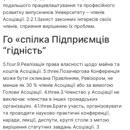
подальшого працевлаштування та професійного
розвитку випускників Університету – членів
Асоціації. 2.2.1.Захист законних інтересів своїх
членів, сприяння вирішенню їх проблем.
Го «спілка Підприємців
“гідність”
5.four.9.Реалізація права власності щодо майна та
коштів Асоціації. 5.three.Позачергова Конференція
може бути скликана Правлінням, Ревізором, не
менше як 30 % членів Асоціації або за вимогою
Голови Асоціації. 4.three.3.Членство у Асоціації не
виключає членства в інших громадських
організаціях. 4.1.three.Брати участь, організовувати
та проводити науково-практичні конференції,
наради, лекції, диспути, круглі столи з метою
вирішення статутних завдань Асоціації. 3