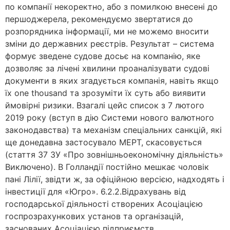
по компанії некоректно, або з помилкою внесені до
першоджерела, рекомендуємо звертатися до
розпорядника інформації, ми не можемо вносити
зміни до державних реєстрів. Результат – система
формує зведене судове досьє на компанію, яке
дозволяє за лічені хвилини проаналізувати судові
документи в яких згадується компанія, навіть якщо
їх one thousand та зрозуміти їх суть або виявити
ймовірні ризики. Взагалі цейс список з 7 лютого
2019 року (вступ в дію Системи нового валютного
законодавства) та механізм спеціальних санкцій, які
ще донедавна застосувало МЕРТ, скасовується
(стаття 37 ЗУ «Про зовнішньоекономічну діяльність»
Виключено). В Голландії постійно мешкає чоловік
пані Лілії, звідти ж, за офіційною версією, надходять і
інвестиції для «Югро». 6.2.2.Відрахувань від
господарської діяльності створених Асоціацією
госпрозрахункових установ та організацій,
заснованих Асоціацією підприємств.