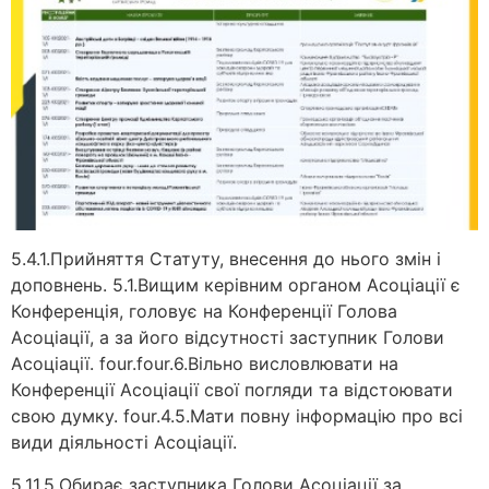
5.4.1.Прийняття Статуту, внесення до нього змін і
доповнень. 5.1.Вищим керівним органом Асоціації є
Конференція, головує на Конференції Голова
Асоціації, а за його відсутності заступник Голови
Асоціації. four.four.6.Вільно висловлювати на
Конференції Асоціації свої погляди та відстоювати
свою думку. four.4.5.Мати повну інформацію про всі
види діяльності Асоціації.
5.11.5.Обирає заступника Голови Асоціації за