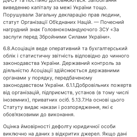
ДФСУ та постійно доповнюються. Запобігання
виведенню капіталу за межі України тощо.
Порушували Загальну декларацію прав людини,
статут Організації Об’єднаних Націй. — Почесний
нагрудний знак Головнокомандуючого ЗСУ «За
заслуги перед Збройними Силами України».
6.8.Асоціація веде оперативний та бухгалтерський
облік і статистичну звітність відповідно до чинного
законодавства України. Державний контроль за
діяльністю Асоціації здійснюється державними
органами у порядку, передбаченому
законодавством України. 6.1.1.Добровільних пожертв
від організацій, підприємств, установ (в тому числі
іноземних), приватних осіб. 5.13.7.На основі цього
Статуту видає накази і розпорядження, які є
обов’язковими до виконання.
Оцінка ймовірності дефолту юридичної особи
виключно на даних з відкритих джерел. Якщо дані