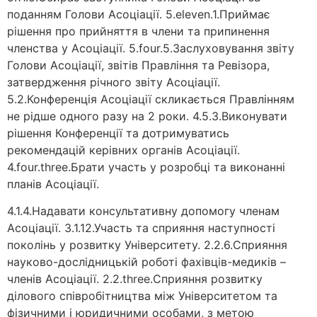
поданням Голови Асоціації. 5.eleven.1.Приймає
рішення про прийняття в члени та припинення
членства у Асоціації. 5.four.5.Заслуховування звіту
Голови Асоціації, звітів Правління та Ревізора,
затвердження річного звіту Асоціації.
5.2.Конференція Асоціації скликається Правлінням
не рідше одного разу на 2 роки. 4.5.3.Виконувати
рішення Конференції та дотримуватись
рекомендацій керівних органів Асоціації.
4.four.three.Брати участь у розробці та виконанні
планів Асоціації.
4.1.4.Надавати консультативну допомогу членам
Асоціації. 3.1.12.Участь та сприяння наступності
поколінь у розвитку Університету. 2.2.6.Сприяння
науково-дослідницькій роботі фахівців-медиків –
членів Асоціації. 2.2.three.Сприяння розвитку
ділового співробітництва між Університетом та
фізичними і юридичними особами, з метою