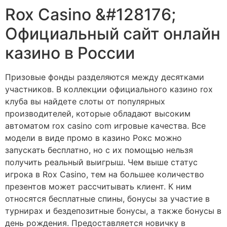
Rox Casino &#128176;
Официальный сайт онлайн
казино в России
Призовые фонды разделяются между десятками
участников. В коллекции официального казино rox
клуба вы найдете слоты от популярных
производителей, которые обладают высоким
автоматом rox casino com игровые качества. Все
модели в виде промо в казино Рокс можно
запускать бесплатно, но с их помощью нельзя
получить реальный выигрыш. Чем выше статус
игрока в Rox Casino, тем на большее количество
презентов может рассчитывать клиент. К ним
относятся бесплатные спины, бонусы за участие в
турнирах и бездепозитные бонусы, а также бонусы в
день рождения. Предоставляется новичку в