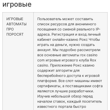
игровые
ИГРОВЫЕ
Пользователь может составить
АВТОМАТЫ
список ресурсов для анонимного
ПРО
посещения со сменой реального IP-
ПОРОСЯТ
адреса. Регистрация и вход личный
кабинет онлайн-казино Рокс Чтобы
играть на деньги, нужно создать
аккаунт. Мы подробно рассмотрели
все основные автоматы rox casino
com игровые игрового клуба Rox
casino. Приложение Рокс казино
содержит алгоритм для
бесперебойного доступа к игровой
платформе. Все слот-машины имеют
сертификаты, а поставщиками софта
являются лучшие разработчики.
Изучив небольшой обзор перед
началом ставок, каждый посетитель
известного портала быстро