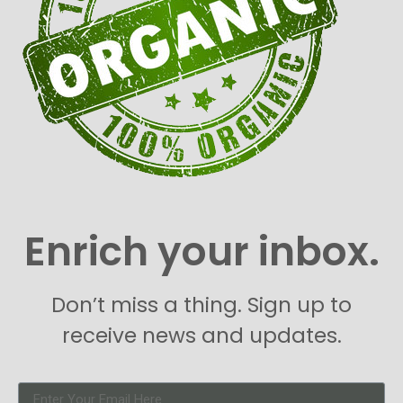
Enrich your inbox.
Don’t miss a thing. Sign up to
receive news and updates.