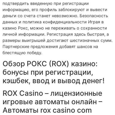
подтвердить введенную при регистрации
информацию, его профиль заблокируют и вывести
деньги со счета станет невозможно. Безопасность
данных и политика конфиденциальности Играя в
казино Рокс, можно не переживать о сохранности
личной информации. Регистрация здесь быстрая, а
размеры выигрышей достигают шестизначных сумм.
Партнерские предложения добавят шансов на
блестящую победу.
Обзор РОКС (ROX) казино:
бонусы при регистрации,
кэшбек, ввод и вывод денег!
ROX Casino – лицензионные
игровые автоматы онлайн –
Автоматы rox casino com