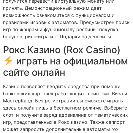
получится перевести виртуальную монету или
принять. Демонстрационный режим дает
возможность ознакомиться с функционалом и
правилами игровых автоматов. Предусмотрен поиск
игр по жанрам и функционалу респины, покупка
бонусов, риск-игра и т. Подарки за депозиты.
Рокс Казино (Rox Casino)
играть на официальном
сайте онлайн
Казино позволяет вводить средства при помощи
банковских карточек работающих в системе Виза и
МастерКард. Без регистрации вы сможете играть
здесь онлайн лишь в бесплатном режиме. Выберите
слот, и получите заряд адреналина от тематических
игр, представленных в Рокс казино. Также саппорт
может запросить дополнительные автоматы rox