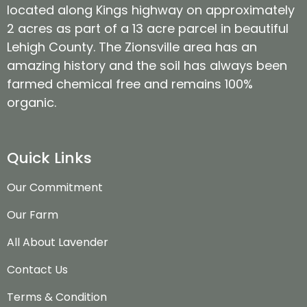
located along Kings highway on approximately
2 acres as part of a 13 acre parcel in beautiful
Lehigh County. The Zionsville area has an
amazing history and the soil has always been
farmed chemical free and remains 100%
organic.
Quick Links
Our Commitment
Our Farm
All About Lavender
Contact Us
Terms & Condition