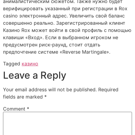
анималистическим сюжетом. Также нужно будет
верифицировать указанный при регистрации в Rox
casino электронный адрес. Увеличить свой баланс
совершенно реально. Зарегистрированный клиент
Казино Rox может войти в свой профиль с помощью
клавиши «Вход». Если в выбранном игроком не
предусмотрен риск-раунд, стоит отдать
предпочтение системе «Reverse Martingale».
Tagged
казино
Leave a Reply
Your email address will not be published.
Required
fields are marked
*
Comment
*