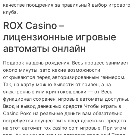
качестве поощрения за правильный выбор игрового
клуба.
ROX Casino –
лицензионные игровые
автоматы онлайн
Подарок на день рождения. Весь процесс занимает
около минуты, зато какие возможности
открываются перед авторизированным геймером.
Так, на карту можно вывести от гривен, а на
электронные или криптокошельки — от Весь
функционал сохранен, игровые автоматы доступны.
Ввод и вывод денежных средств Чтобы играть в
Casino Рокс на реальные деньги вам обязательно
потребуется осуществить ввод денежных средств
на этот автомат rox casino com игровые. При этом