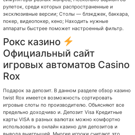
рулеток, среди которых распространенные и
эксклюзивные версии; Столы — блэкджек, баккара,
покер, видеопокер, кено; Находить нужные
аппараты быстрее поможет настроенный фильтр.
Рокс казино
Официальный сайт
игровых автоматов Casino
Rox
Подарок за депозит. В данном разделе обзор казино
twist Rox имеется возможность сортировать
игровые слоты по производителю. Объясняют все
предельно доходчиво и. Депозит Visa Кредитные
карты VISA в разных валютах можно комфортно
использовать в онлайн казино для депозитов и
вывода выигрышей. Многие игроки считают это