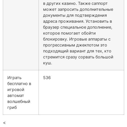
в других казино. Также саппорт
может запросить дополнительные
документы для подтверждения
адреса проживания. Установить в
браузер специальное дополнение,
которое помогает обойти
блокировку. Игровые аппараты с
прогрессивным джекпотом это
подходящий вариант для тех, кто
стремится сразу сорвать большой
куш.
Играть
536
бесплатно в
игровой
автомат
волшебный
гриб
<