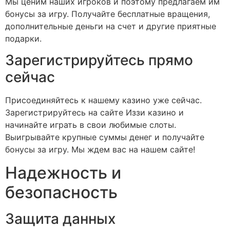
Мы ценим наших игроков и поэтому предлагаем им
бонусы за игру. Получайте бесплатные вращения,
дополнительные деньги на счет и другие приятные
подарки.
Зарегистрируйтесь прямо
сейчас
Присоединяйтесь к нашему казино уже сейчас.
Зарегистрируйтесь на сайте Иззи казино и
начинайте играть в свои любимые слоты.
Выигрывайте крупные суммы денег и получайте
бонусы за игру. Мы ждем вас на нашем сайте!
Надежность и
безопасность
Защита данных