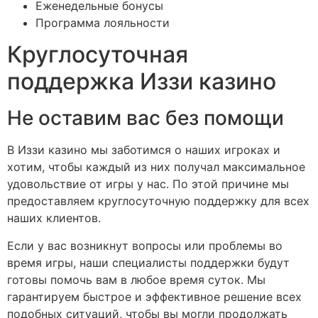
Еженедельные бонусы
Программа лояльности
Круглосуточная
поддержка Иззи казино
Не оставим вас без помощи
В Иззи казино мы заботимся о наших игроках и
хотим, чтобы каждый из них получал максимальное
удовольствие от игры у нас. По этой причине мы
предоставляем круглосуточную поддержку для всех
наших клиентов.
Если у вас возникнут вопросы или проблемы во
время игры, наши специалисты поддержки будут
готовы помочь вам в любое время суток. Мы
гарантируем быстрое и эффективное решение всех
подобных ситуаций, чтобы вы могли продолжать