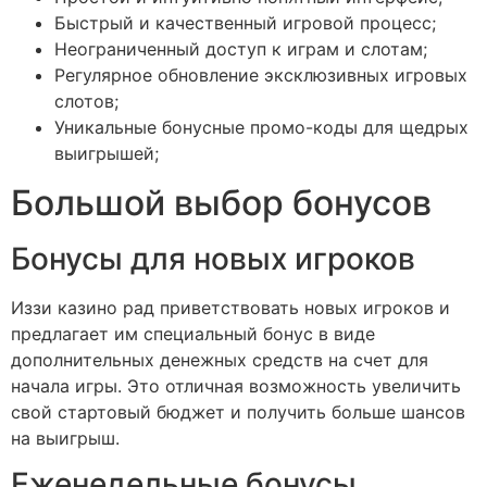
Быстрый и качественный игровой процесс;
Неограниченный доступ к играм и слотам;
Регулярное обновление эксклюзивных игровых
слотов;
Уникальные бонусные промо-коды для щедрых
выигрышей;
Большой выбор бонусов
Бонусы для новых игроков
Иззи казино рад приветствовать новых игроков и
предлагает им специальный бонус в виде
дополнительных денежных средств на счет для
начала игры. Это отличная возможность увеличить
свой стартовый бюджет и получить больше шансов
на выигрыш.
Еженедельные бонусы