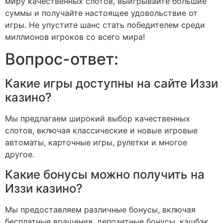
миру качественных слотов, выигрывайте большие
суммы и получайте настоящее удовольствие от
игры. Не упустите шанс стать победителем среди
миллионов игроков со всего мира!
Вопрос-ответ:
Какие игры доступны на сайте Иззи
казино?
Мы предлагаем широкий выбор качественных
слотов, включая классические и новые игровые
автоматы, карточные игры, рулетки и многое
другое.
Какие бонусы можно получить на
Иззи казино?
Мы предоставляем различные бонусы, включая
бесплатные вращения, депозитные бонусы, кэшбэк.