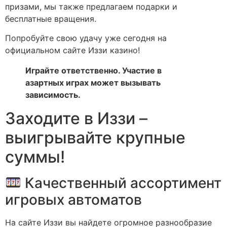
призами, мы также предлагаем подарки и
бесплатные вращения.
Попробуйте свою удачу уже сегодня на
официальном сайте Иззи казино!
Играйте ответственно. Участие в
азартных играх может вызывать
зависимость.
Заходите в Иззи –
выигрывайте крупные
суммы!
Качественный ассортимент
игровых автоматов
На сайте Иззи вы найдете огромное разнообразие