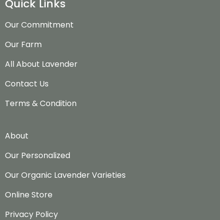
Quick Links
Our Commitment
Our Farm
All About Lavender
Contact Us
Terms & Condition
About
Our Personalized
Our Organic Lavender Varieties
Online Store
Privacy Policy