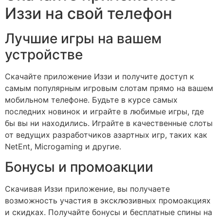
Иззи на свой телефон
Лучшие игры на вашем
устройстве
Скачайте приложение Иззи и получите доступ к
самым популярным игровым слотам прямо на вашем
мобильном телефоне. Будьте в курсе самых
последних новинок и играйте в любимые игры, где
бы вы ни находились. Играйте в качественные слоты
от ведущих разработчиков азартных игр, таких как
NetEnt, Microgaming и другие.
Бонусы и промоакции
Скачивая Иззи приложение, вы получаете
возможность участия в эксклюзивных промоакциях
и скидках. Получайте бонусы и бесплатные спины на