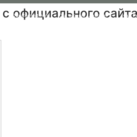
 с официального сайта
Us
Our Commitment
Our organic Lavender
Our P