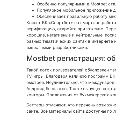
Особенно популярными в Mostbet ста
Популярное мобильное приложение д
Обеспечивает правильную работу мно
Клиент БК «Спортбет» на смартфон работа
верификацию, откройте приложение. Пере
хорошие, негативные и нейтральные, поско
разных тематических сайтах в интернете 
известными разработчиками.
Mostbet регистрация: о
Такой поток пользователей обусловлен тем
TV-игры. Благодаря наличию программ БК 
быстрее. Неудивительно, что международ
Андроид бесплатно. Также выпущен софт д
конторы. Приложения от букмекерских ко
Беттеры отмечают, что перечень возможно
сайте. Все материалы сайта доступны по ли