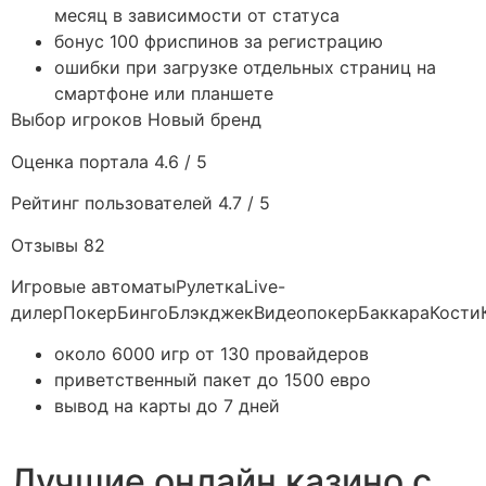
месяц в зависимости от статуса
бонус 100 фриспинов за регистрацию
ошибки при загрузке отдельных страниц на
смартфоне или планшете
Выбор игроков Новый бренд
Оценка портала 4.6 / 5
Рейтинг пользователей 4.7 / 5
Отзывы 82
Игровые автоматыРулеткаLive-
дилерПокерБингоБлэкджекВидеопокерБаккараКости
около 6000 игр от 130 провайдеров
приветственный пакет до 1500 евро
вывод на карты до 7 дней
Лучшие онлайн казино с