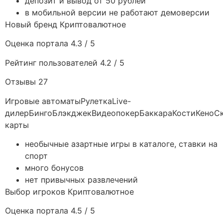
депозит и вывод от 50 рублей
в мобильной версии не работают демоверсии
Новый бренд Криптовалютное
Оценка портала 4.3 / 5
Рейтинг пользователей 4.2 / 5
Отзывы 27
Игровые автоматыРулеткаLive-
дилерБингоБлэкджекВидеопокерБаккараКостиКеноСк
карты
необычные азартные игры в каталоге, ставки на
спорт
много бонусов
нет привычных развлечений
Выбор игроков Криптовалютное
Оценка портала 4.5 / 5