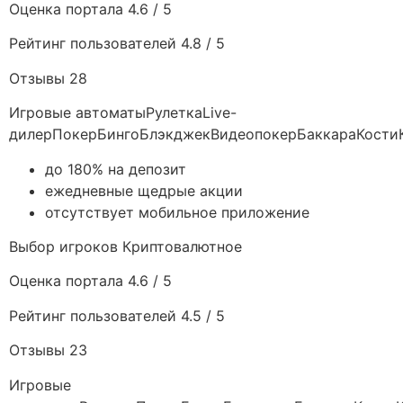
Оценка портала 4.6 / 5
Рейтинг пользователей 4.8 / 5
Отзывы 28
Игровые автоматыРулеткаLive-
дилерПокерБингоБлэкджекВидеопокерБаккараКости
до 180% на депозит
ежедневные щедрые акции
отсутствует мобильное приложение
Выбор игроков Криптовалютное
Оценка портала 4.6 / 5
Рейтинг пользователей 4.5 / 5
Отзывы 23
Игровые