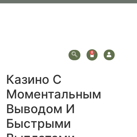
Казино С
Моментальным
Выводом И
Быстрыми