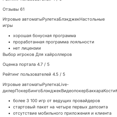
Отзывы 61
Игровые автоматыРулеткаБлэкджекНастольные
игры
хорошая бонусная программа
проработанная программа лояльности
нет лицензии
Выбор игроков Для хайроллеров
Оценка портала 4.7 / 5
Рейтинг пользователей 4.5 / 5
Игровые автоматыРулеткаLive-
дилерПокерБингоБлэкджекВидеопокерБаккараКости
более 3 100 игр от ведущих провайдеров
стартовый пакет на четыре первых депозита
отсутствие мобильного приложения и клиента