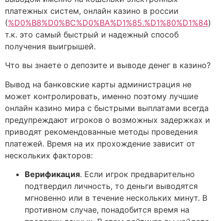
платежных систем, онлайн казино в россии
(
%D0%B8%D0%BC%D0%BA%D1%85.%D1%80%D1%84
)
т.к. это самый быстрый и надежный способ
получения выигрышей.
Что вы знаете о депозите и выводе денег в казино?
Вывод на банковские карты администрация не
может контролировать, именно поэтому лучшие
онлайн казино мира с быстрыми выплатами всегда
предупреждают игроков о возможных задержках и
приводят рекомендованные методы проведения
платежей. Время на их прохождение зависит от
нескольких факторов:
Верификация
. Если игрок предварительно
подтвердил личность, то деньги выводятся
мгновенно или в течение нескольких минут. В
противном случае, понадобится время на