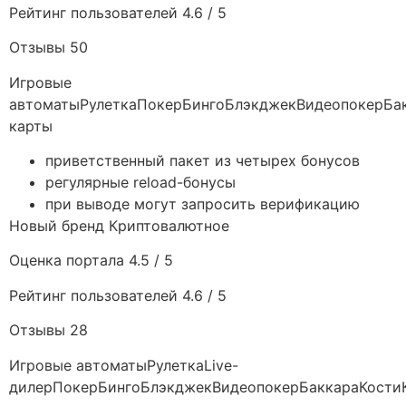
Рейтинг пользователей 4.6 / 5
Отзывы 50
Игровые
автоматыРулеткаПокерБингоБлэкджекВидеопокерБак
карты
приветственный пакет из четырех бонусов
регулярные reload-бонусы
при выводе могут запросить верификацию
Новый бренд Криптовалютное
Оценка портала 4.5 / 5
Рейтинг пользователей 4.6 / 5
Отзывы 28
Игровые автоматыРулеткаLive-
дилерПокерБингоБлэкджекВидеопокерБаккараКости