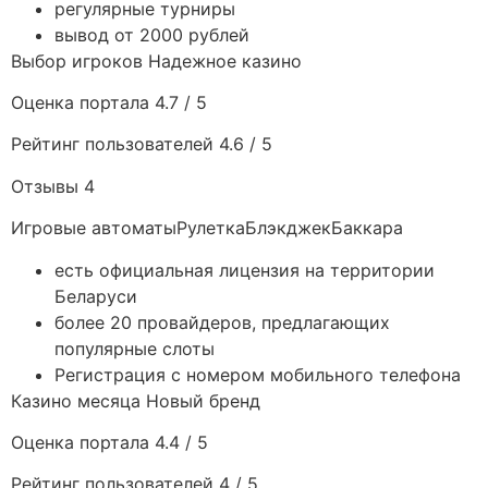
регулярные турниры
вывод от 2000 рублей
Выбор игроков Надежное казино
Оценка портала 4.7 / 5
Рейтинг пользователей 4.6 / 5
Отзывы 4
Игровые автоматыРулеткаБлэкджекБаккара
есть официальная лицензия на территории
Беларуси
более 20 провайдеров, предлагающих
популярные слоты
Регистрация с номером мобильного телефона
Казино месяца Новый бренд
Оценка портала 4.4 / 5
Рейтинг пользователей 4 / 5