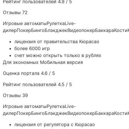
Рейтинг пользователей 4.9 / 5
Отзывы 72
Игровые автоматыРулеткаLive-
дилерПокерБингоБлэкджекВидеопокерБаккараКости
лицензия от правительства Кюрасао
более 6000 игр
счет можно открыть только в рублях
Для экономных Мобильная версия
Оценка портала 4.6 / 5
Рейтинг пользователей 4.5 / 5
Отзывы 39
Игровые автоматыРулеткаLive-
дилерПокерБингоБлэкджекВидеопокерБаккараКости
лицензия от регулятора с Кюрасао