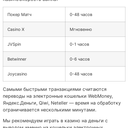
Покер Матч
0-48 часов
Casino X
Мгновенно
JVSpin
0-1 часов
Betwinner
0-6 часов
Joycasino
0-48 часов
Самыми быстрыми транзакциями считаются
переводы на электронные кошельки WebMoney,
Яндекс.Деньги, Qiwi, Neteller — время на обработку
ограничивается несколькими минутами.
Мы рекомендуем играть в казино на деньги с
выводом именно на кошельки электронных