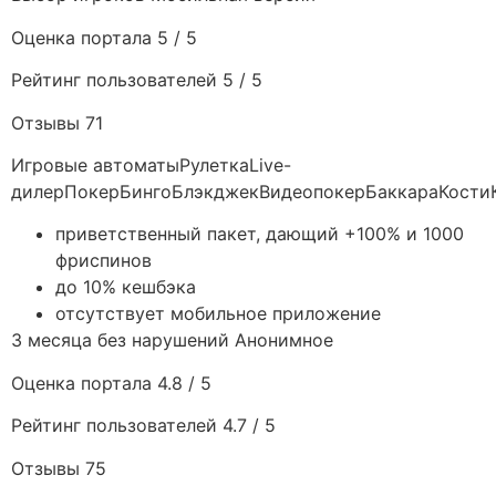
Оценка портала 5 / 5
Рейтинг пользователей 5 / 5
Отзывы 71
Игровые автоматыРулеткаLive-
дилерПокерБингоБлэкджекВидеопокерБаккараКости
приветственный пакет, дающий +100% и 1000
фриспинов
до 10% кешбэка
отсутствует мобильное приложение
3 месяца без нарушений Анонимное
Оценка портала 4.8 / 5
Рейтинг пользователей 4.7 / 5
Отзывы 75