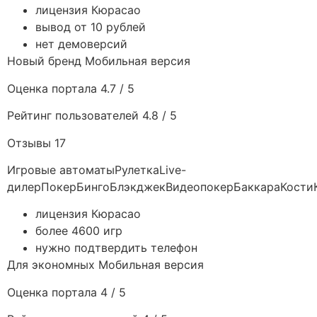
лицензия Кюрасао
вывод от 10 рублей
нет демоверсий
Новый бренд Мобильная версия
Оценка портала 4.7 / 5
Рейтинг пользователей 4.8 / 5
Отзывы 17
Игровые автоматыРулеткаLive-
дилерПокерБингоБлэкджекВидеопокерБаккараКости
лицензия Кюрасао
более 4600 игр
нужно подтвердить телефон
Для экономных Мобильная версия
Оценка портала 4 / 5