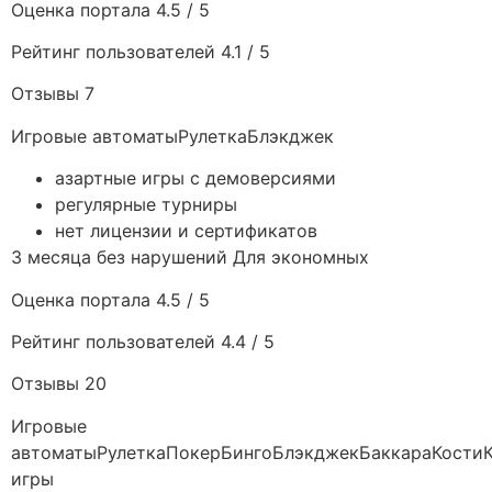
Оценка портала 4.5 / 5
Рейтинг пользователей 4.1 / 5
Отзывы 7
Игровые автоматыРулеткаБлэкджек
азартные игры с демоверсиями
регулярные турниры
нет лицензии и сертификатов
3 месяца без нарушений Для экономных
Оценка портала 4.5 / 5
Рейтинг пользователей 4.4 / 5
Отзывы 20
Игровые
автоматыРулеткаПокерБингоБлэкджекБаккараКости
игры