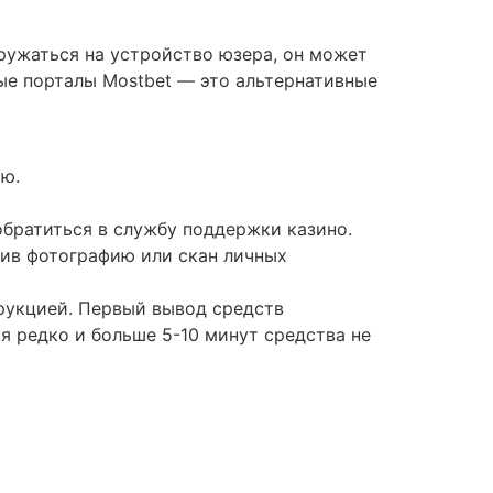
ружаться на устройство юзера, он может
ые порталы Mostbet — это альтернативные
ию.
обратиться в службу поддержки казино.
зив фотографию или скан личных
трукцией. Первый вывод средств
я редко и больше 5-10 минут средства не