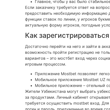
Главное, чтобы у вас было стабильно
Если заказчику требуется ответ на вопро
предоставить необходимую информацию дл
функции ставок по линии, у игроков букм
актуальную форму игроков, погодные усло
Как зарегистрироваться
Достаточно перейти на него и зайти в акк
возможность пройти регистрацию не толь
вариантов – это мостбет вход через соци
игровым процессом.
Приложение Mostbet позволяет легко
Мобильное приложение Mostbet UZ по
Мобильное приложение – отельный со
Жители Узбекистана могут выбрать узбекск
за продуктами. Личный кабинет открывае
требуется осуществить mostbet вход. Для
логин и пароль, придуманные во время соз