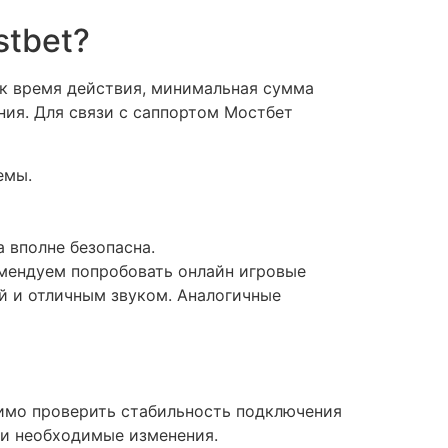
stbet?
ак время действия, минимальная сумма
ния. Для связи с саппортом Мостбет
емы.
 вполне безопасна.
комендуем попробовать онлайн игровые
й и отличным звуком. Аналогичные
имо проверить стабильность подключения
ти необходимые изменения.