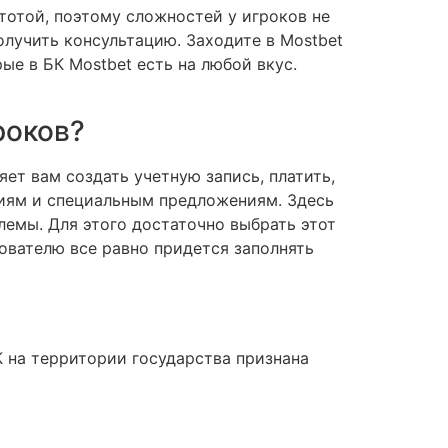
тотой, поэтому сложностей у игроков не
олучить консультацию. Заходите в Мostbet
ые в БК Мostbet есть на любой вкус.
роков?
ет вам создать учетную запись, платить,
циям и специальным предложениям. Здесь
емы. Для этого достаточно выбрать этот
зователю все равно придется заполнять
 на территории государства признана