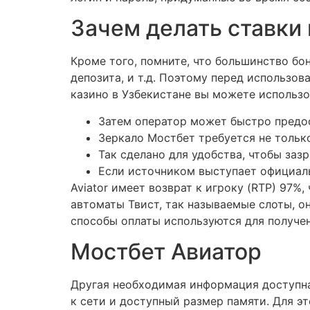
Зачем делать ставки
Кроме того, помните, что большинство бо
депозита, и т.д. Поэтому перед использов
казино в Узбекистане вы можете использо
Затем оператор может быстро предо
Зеркало Мостбет требуется не только
Так сделано для удобства, чтобы заз
Если источником выступает официальн
Aviator имеет возврат к игроку (RTP) 97
автоматы Твист, так называемые слоты, о
способы оплаты используются для получен
Мостбет Авиатор
Другая необходимая информация доступна
к сети и доступный размер памяти. Для э