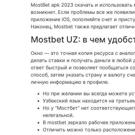
MostBet apk 2023 скачать и использовать
возникнет. Если проблемы все же появили
приложение iOS, пополняйте счет и прист
Наконец, Mostbet также предлагает отлич
Mostbet UZ: в чем удобс
Окно — это точная копия ресурса с анало
делать ставки и получать деньги в любой
ответ быстрый и позволяет пообщаться с
способ, затем указать страну и валюту сч
личную информацию в профиле.
Но при желании вы всегда можете ус
Узбекский язык находится на третьем
Но у “Мостбет” нет соответствующег
нелегальной.
В mostbet зеркало рабочее приложени
Отличить можно только расположение