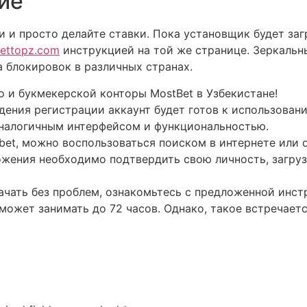
ие
 и просто делайте ставки. Пока установщик будет заг
bettopz.com
инструкцией на той же странице. Зеркальн
а блокировок в различных странах.
о и букмекерской конторы MostBet в Узбекистане!
дения регистрации аккаунт будет готов к использован
аналогичным интерфейсом и функциональностью.
bet, можно воспользоваться поиском в интернете или 
жения необходимо подтвердить свою личность, загру
скачать без проблем, ознакомьтесь с предложенной инс
ожет занимать до 72 часов. Однако, такое встречаетс