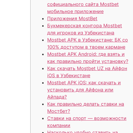
cофициального сайта Mostbet
мобильное приложение
Приложения MostBet
Букмекерская контора Mostbet
для игроков из Узбекистана
Mostbet APK в Узбекистане: БК со
100% доступом в твоем кармане
Mostbet APK Android: где взять и
как правильно пройти установку?
Как скачать Mostbet UZ на Айфон
iOS в Узбекистане
Mostbet APK iOS: как скачать и
установить для Айфона или
Айпада?
Как правильно делать ставки на
Мостбет?
Ставки на спорт — возможности
компании
Насколько удобно ставить на