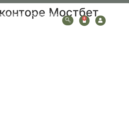
 конторе Мостбет
ersonalized
Online Store
Contact Us