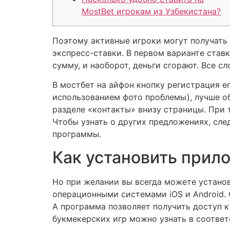
MostBet игрокам из Узбекистана?
Поэтому активные игроки могут получать
экспресс-ставки. В первом варианте став
сумму, и наоборот, деньги сгорают. Все 
В мостбет на айфон кнопку регистрация em
использованием фото проблемы), лучше об
разделе «контакты» внизу страницы. При 
Чтобы узнать о других предложениях, сле
программы.
Как установить прил
Но при желании вы всегда можете устано
операционными системами iOS и Android.
А программа позволяет получить доступ к
букмекерских игр можно узнать в соответ