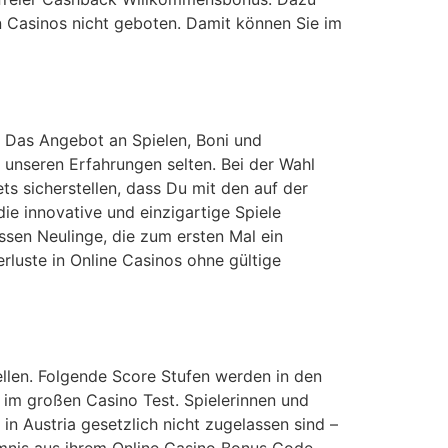
n Casinos nicht geboten. Damit können Sie im
. Das Angebot an Spielen, Boni und
 unseren Erfahrungen selten. Bei der Wahl
ts sicherstellen, dass Du mit den auf der
ie innovative und einzigartige Spiele
issen Neulinge, die zum ersten Mal ein
erluste in Online Casinos ohne gültige
llen. Folgende Score Stufen werden in den
im großen Casino Test. Spielerinnen und
in Austria gesetzlich nicht zugelassen sind –