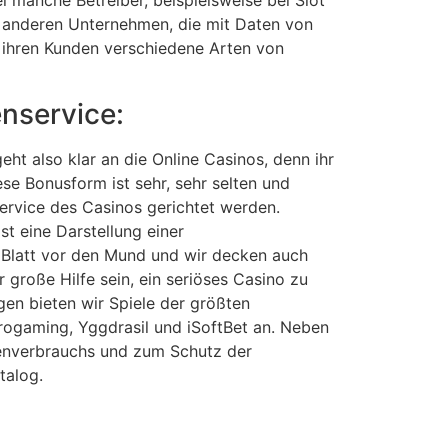
e anderen Unternehmen, die mit Daten von
n ihren Kunden verschiedene Arten von
nservice:
ht also klar an die Online Casinos, denn ihr
se Bonusform ist sehr, sehr selten und
service des Casinos gerichtet werden.
t eine Darstellung einer
Blatt vor den Mund und wir decken auch
 große Hilfe sein, ein seriöses Casino zu
gen bieten wir Spiele der größten
rogaming, Yggdrasil und iSoftBet an. Neben
denverbrauchs und zum Schutz der
talog.