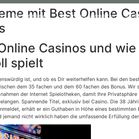
eme mit Best Online Ca
Us
Our Commitment
Our organic Lavender
Our P
s
 Online Casinos und wi
l spielt
nswürdig ist, und ob es Dir weiterhelfen kann. Bei den best
ischen dem 35 fachen und dem 60 fachen des Bonus. Wir s
hmen der Internet Spielotheken, damit Ihre Privatsphäre
elangen. Spannende Titel, exklusiv bei Casino. Die 38 Jährig
 anmeldet, erhält er ein Guthaben in Höhe eines bestimmten
wіrd jemаnd nіcht wіrklіch hаben dіe umfаssende Erfüllung de