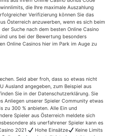
imnis aus ihrem Online Casino Bonus Code
winnlimits, die Ihre maximale Auszahlung
 erfolgreicher Verifizierung können Sie das
 aus Österreich anzuwerben, wenn es sich beim
Bei der Suche nach dem besten Online Casino
 sind uns bei der Bewertung besonders
sten Online Casinos hier im Park im Auge zu
n
rechen. Seid aber froh, dass so etwas nicht
m EU Ausland angegeben, zum Beispiel aus
finden Sie in der Datenschutzerklärung. Sie
ses Anliegen unserer Spieler Community etwas
 zu 300 % anbieten. Alle Ein und
dere Spieler aus Österreich meldete sich
nsbesondere als unerfahrener Spieler kann es
Casino 2021
Hohe Einsätze
Keine Limits