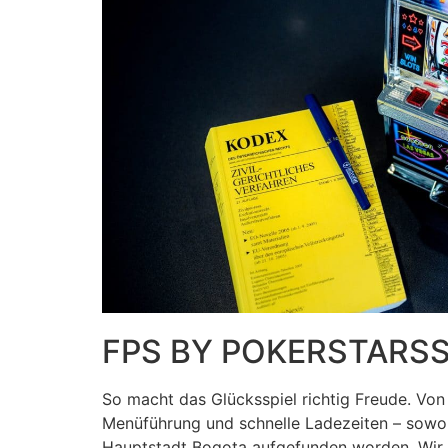
FPS BY POKERSTARSS
So macht das Glücksspiel richtig Freude. Von 
Menüführung und schnelle Ladezeiten – sowo
Hauptstadt Bogota aufgefunden worden. Wir