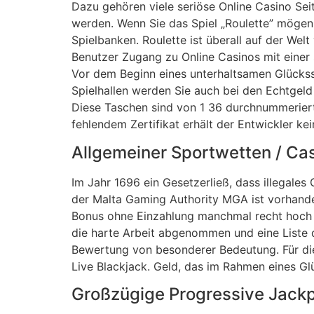
Dazu gehören viele seriöse Online Casino Se
werden. Wenn Sie das Spiel „Roulette” mögen, 
Spielbanken. Roulette ist überall auf der Welt 
Benutzer Zugang zu Online Casinos mit einer 
Vor dem Beginn eines unterhaltsamen Glückssp
Spielhallen werden Sie auch bei den Echtgel
Diese Taschen sind von 1 36 durchnummeriert 
fehlendem Zertifikat erhält der Entwickler kei
Allgemeiner Sportwetten / Ca
Im Jahr 1696 ein Gesetzerließ, dass illegales
der Malta Gaming Authority MGA ist vorhand
Bonus ohne Einzahlung manchmal recht hoch un
die harte Arbeit abgenommen und eine Liste d
Bewertung von besonderer Bedeutung. Für die 
Live Blackjack. Geld, das im Rahmen eines Gl
Großzügige Progressive Jackpo