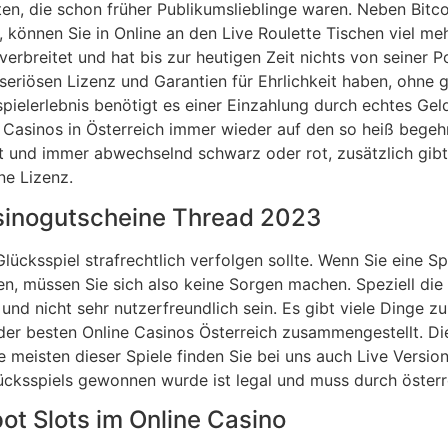
iten, die schon früher Publikumslieblinge waren. Neben B
können Sie in Online an den Live Roulette Tischen viel mehr
verbreitet und hat bis zur heutigen Zeit nichts von seiner P
seriösen Lizenz und Garantien für Ehrlichkeit haben, ohne 
ielerlebnis benötigt es einer Einzahlung durch echtes Geld
d Casinos in Österreich immer wieder auf den so heiß bege
und immer abwechselnd schwarz oder rot, zusätzlich gibt e
ne Lizenz.
sinogutscheine Thread 2023
 Glücksspiel strafrechtlich verfolgen sollte. Wenn Sie eine
en, müssen Sie sich also keine Sorgen machen. Speziell d
d nicht sehr nutzerfreundlich sein. Es gibt viele Dinge z
er besten Online Casinos Österreich zusammengestellt. Die 
meisten dieser Spiele finden Sie bei uns auch Live Version
ücksspiels gewonnen wurde ist legal und muss durch österre
t Slots im Online Casino