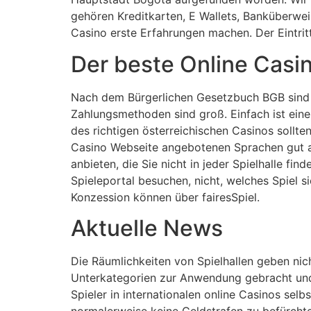
gehören Kreditkarten, E Wallets, Banküberwe
Casino erste Erfahrungen machen. Der Eintritt
Der beste Online Casi
Nach dem Bürgerlichen Gesetzbuch BGB sind V
Zahlungsmethoden sind groß. Einfach ist ein
des richtigen österreichischen Casinos sollte
Casino Webseite angebotenen Sprachen gut aus
anbieten, die Sie nicht in jeder Spielhalle f
Spieleportal besuchen, nicht, welches Spiel si
Konzession können über fairesSpiel.
Aktuelle News
Die Räumlichkeiten von Spielhallen geben nic
Unterkategorien zur Anwendung gebracht und
Spieler in internationalen online Casinos sel