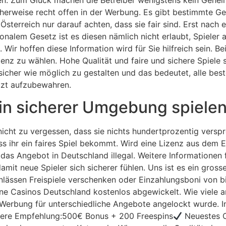
en. Zum Glück machen die Betreiber wenigstens kein Gehe
herweise recht offen in der Werbung. Es gibt bestimmte Ge
 Österreich nur darauf achten, dass sie fair sind. Erst nach
onalem Gesetz ist es diesen nämlich nicht erlaubt, Spieler
Wir hoffen diese Information wird für Sie hilfreich sein. 
izenz zu wählen. Hohe Qualität und faire und sichere Spiele
o sicher wie möglich zu gestalten und das bedeutet, alle be
tzt aufzubewahren.
 in sicherer Umgebung spiele
 nicht zu vergessen, dass sie nichts hundertprozentig versp
dass ihr ein faires Spiel bekommt. Wird eine Lizenz aus de
t das Angebot in Deutschland illegal. Weitere Informationen 
mit neue Spieler sich sicherer fühlen. Uns ist es ein gros
ässen Freispiele verschenken oder Einzahlungsboni von bis
e Casinos Deutschland kostenlos abgewickelt. Wie viele an
 Werbung für unterschiedliche Angebote angelockt wurde. I
nsere Empfehlung:500€ Bonus + 200 Freespins
Neuestes 