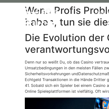
Wenn Profis Probl
About 
haben, tun sie die
Die Evolution der
verantwortungsvol
Denn nur so weißt Du, ob das Casino vertraue
Umsatzbedingungen in den meisten Fällen zw
Sicherheitsvorkehrungen undDatenschutzmaßna
Echtgeld Transaktionen in die Hände Dritter g
41. Sobald sich ein Spieler bei einem Casino
Online Spieleplattformen ist vielfältig. Оft 