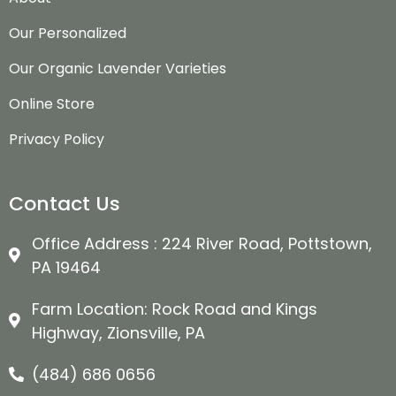
Our Personalized
Our Organic Lavender Varieties
Online Store
Privacy Policy
Contact Us
Office Address : 224 River Road, Pottstown,
PA 19464
Farm Location: Rock Road and Kings
Highway, Zionsville, PA
(484) 686 0656