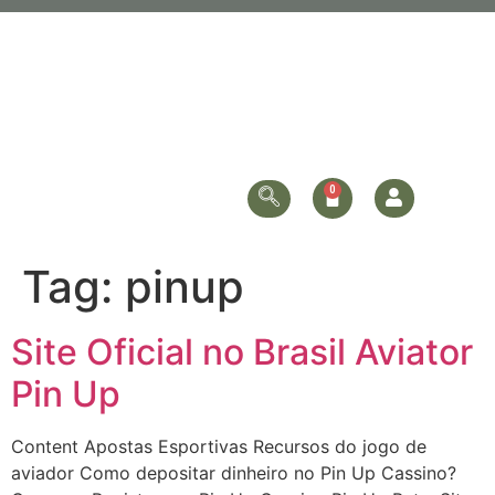
Tag:
pinup
Site Oficial no Brasil Aviator
Pin Up
Content Apostas Esportivas Recursos do jogo de
aviador Como depositar dinheiro no Pin Up Cassino?