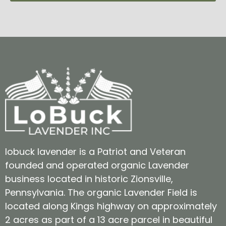
lobuck lavender is a Patriot and Veteran
founded and operated organic Lavender
business located in historic Zionsville,
Pennsylvania. The organic Lavender Field is
located along Kings highway on approximately
2 acres as part of a 13 acre parcel in beautiful