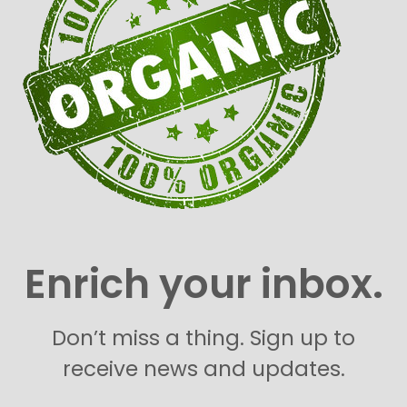
Enrich your inbox.
Don’t miss a thing. Sign up to
receive news and updates.