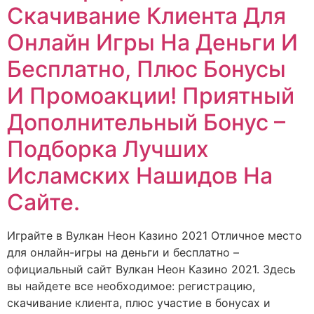
Скачивание Клиента Для
Онлайн Игры На Деньги И
Бесплатно, Плюс Бонусы
И Промоакции! Приятный
Дополнительный Бонус –
Подборка Лучших
Исламских Нашидов На
Сайте.
Играйте в Вулкан Неон Казино 2021 Отличное место
для онлайн-игры на деньги и бесплатно –
официальный сайт Вулкан Неон Казино 2021. Здесь
вы найдете все необходимое: регистрацию,
скачивание клиента, плюс участие в бонусах и