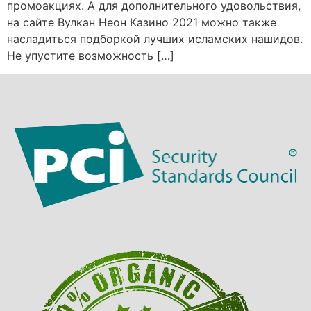
промоакциях. А для дополнительного удовольствия,
на сайте Вулкан Неон Казино 2021 можно также
насладиться подборкой лучших исламских нашидов.
Не упустите возможность […]