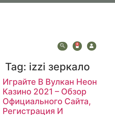
Tag:
izzi зеркало
Играйте В Вулкан Неон
Казино 2021 – Обзор
Официального Сайта,
Регистрация И