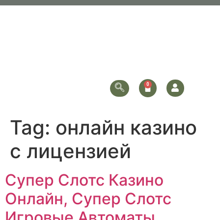
Tag:
онлайн казино
с лицензией
Супер Слотс Казино
Онлайн, Супер Слотс
Игровые Автоматы