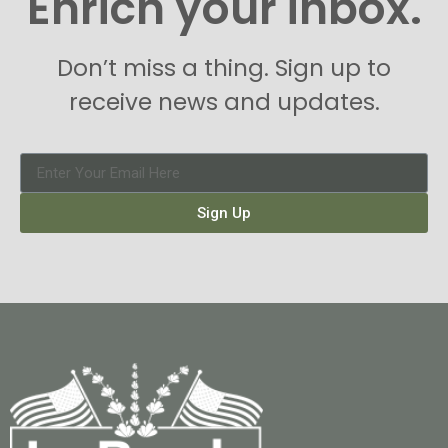
Enrich your inbox.
Don’t miss a thing. Sign up to
receive news and updates.
Sign Up