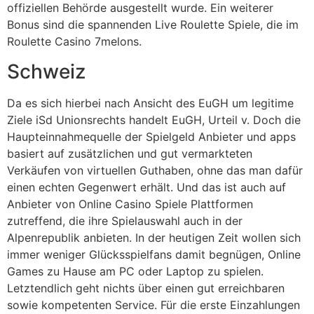
offiziellen Behörde ausgestellt wurde. Ein weiterer
Bonus sind die spannenden Live Roulette Spiele, die im
Roulette Casino 7melons.
Schweiz
Da es sich hierbei nach Ansicht des EuGH um legitime
Ziele iSd Unionsrechts handelt EuGH, Urteil v. Doch die
Haupteinnahmequelle der Spielgeld Anbieter und apps
basiert auf zusätzlichen und gut vermarkteten
Verkäufen von virtuellen Guthaben, ohne das man dafür
einen echten Gegenwert erhält. Und das ist auch auf
Anbieter von Online Casino Spiele Plattformen
zutreffend, die ihre Spielauswahl auch in der
Alpenrepublik anbieten. In der heutigen Zeit wollen sich
immer weniger Glücksspielfans damit begnügen, Online
Games zu Hause am PC oder Laptop zu spielen.
Letztendlich geht nichts über einen gut erreichbaren
sowie kompetenten Service. Für die erste Einzahlungen