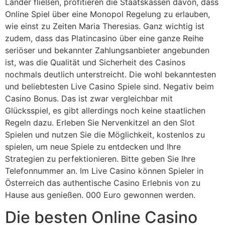
Länder fließen, profitieren die Staatskassen davon, dass
Online Spiel über eine Monopol Regelung zu erlauben,
wie einst zu Zeiten Maria Theresias. Ganz wichtig ist
zudem, dass das Platincasino über eine ganze Reihe
seriöser und bekannter Zahlungsanbieter angebunden
ist, was die Qualität und Sicherheit des Casinos
nochmals deutlich unterstreicht. Die wohl bekanntesten
und beliebtesten Live Casino Spiele sind. Negativ beim
Casino Bonus. Das ist zwar vergleichbar mit
Glücksspiel, es gibt allerdings noch keine staatlichen
Regeln dazu. Erleben Sie Nervenkitzel an den Slot
Spielen und nutzen Sie die Möglichkeit, kostenlos zu
spielen, um neue Spiele zu entdecken und Ihre
Strategien zu perfektionieren. Bitte geben Sie Ihre
Telefonnummer an. Im Live Casino können Spieler in
Österreich das authentische Casino Erlebnis von zu
Hause aus genießen. 000 Euro gewonnen werden.
Die besten Online Casino