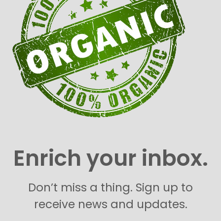
Enrich your inbox.
Don’t miss a thing. Sign up to
receive news and updates.