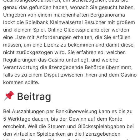
genau das gefunden haben, wonach Sie gesucht haben.
Umgeben von einem märchenhaften Bergpanorama
lockt die Spielbank Kleinwalsertal Besucher mit großem
und kleinem Spiel. Online Glücksspielanbieter werden
eine Liste mit Anforderungen erhalten, die Sie erfüllen
müssen, um eine Lizenz zu bekommen und damit diese
nicht zurückgezogen wird. Sie erfahren so, welchen
Regulierungen das Casino unterliegt, und welche
Verantwortung die lizenzgebende Behörde übernimmt,
falls es zu einem Disput zwischen Ihnen und dem Casino
kommen sollte.
Beitrag
Bei Auszahlungen per Banküberweisung kann es bis zu
5 Werktage dauern, bis der Gewinn auf dem Konto
erscheint. Weil die Steuern und Glücksspielabgaben bei
den virtuellen Spielbanken an die lizenzgebenden