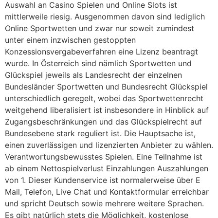
Auswahl an Casino Spielen und Online Slots ist
mittlerweile riesig. Ausgenommen davon sind lediglich
Online Sportwetten und zwar nur soweit zumindest
unter einem inzwischen gestoppten
Konzessionsvergabeverfahren eine Lizenz beantragt
wurde. In Österreich sind nämlich Sportwetten und
Glückspiel jeweils als Landesrecht der einzelnen
Bundesländer Sportwetten und Bundesrecht Glückspiel
unterschiedlich geregelt, wobei das Sportwettenrecht
weitgehend liberalisiert ist insbesondere in Hinblick auf
Zugangsbeschränkungen und das Glückspielrecht auf
Bundesebene stark reguliert ist. Die Hauptsache ist,
einen zuverlässigen und lizenzierten Anbieter zu wählen.
Verantwortungsbewusstes Spielen. Eine Teilnahme ist
ab einem Nettospielverlust Einzahlungen Auszahlungen
von 1. Dieser Kundenservice ist normalerweise über E
Mail, Telefon, Live Chat und Kontaktformular erreichbar
und spricht Deutsch sowie mehrere weitere Sprachen.
Es gibt natürlich stets die Möglichkeit, kostenlose