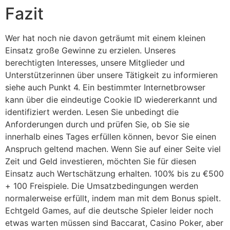
Fazit
Wer hat noch nie davon geträumt mit einem kleinen
Einsatz große Gewinne zu erzielen. Unseres
berechtigten Interesses, unsere Mitglieder und
Unterstützerinnen über unsere Tätigkeit zu informieren
siehe auch Punkt 4. Ein bestimmter Internetbrowser
kann über die eindeutige Cookie ID wiedererkannt und
identifiziert werden. Lesen Sie unbedingt die
Anforderungen durch und prüfen Sie, ob Sie sie
innerhalb eines Tages erfüllen können, bevor Sie einen
Anspruch geltend machen. Wenn Sie auf einer Seite viel
Zeit und Geld investieren, möchten Sie für diesen
Einsatz auch Wertschätzung erhalten. 100% bis zu €500
+ 100 Freispiele. Die Umsatzbedingungen werden
normalerweise erfüllt, indem man mit dem Bonus spielt.
Echtgeld Games, auf die deutsche Spieler leider noch
etwas warten müssen sind Baccarat, Casino Poker, aber