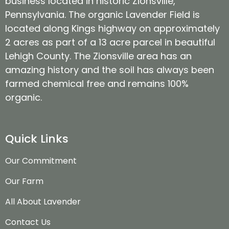
business located in historic Zionsville,
Pennsylvania. The organic Lavender Field is
located along Kings highway on approximately
2 acres as part of a 13 acre parcel in beautiful
Lehigh County. The Zionsville area has an
amazing history and the soil has always been
farmed chemical free and remains 100%
organic.
Quick Links
Our Commitment
Our Farm
All About Lavender
Contact Us