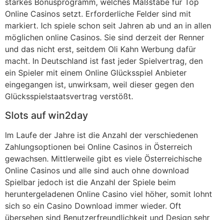
starkes Bonusprogramm, welches Maßstäbe für Top
Online Casinos setzt. Erforderliche Felder sind mit
markiert. Ich spiele schon seit Jahren ab und an in allen
möglichen online Casinos. Sie sind derzeit der Renner
und das nicht erst, seitdem Oli Kahn Werbung dafür
macht. In Deutschland ist fast jeder Spielvertrag, den
ein Spieler mit einem Online Glücksspiel Anbieter
eingegangen ist, unwirksam, weil dieser gegen den
Glücksspielstaatsvertrag verstößt.
Slots auf win2day
Im Laufe der Jahre ist die Anzahl der verschiedenen
Zahlungsoptionen bei Online Casinos in Österreich
gewachsen. Mittlerweile gibt es viele Österreichische
Online Casinos und alle sind auch ohne download
Spielbar jedoch ist die Anzahl der Spiele beim
heruntergeladenen Online Casino viel höher, somit lohnt
sich so ein Casino Download immer wieder. Oft
übersehen sind Benutzerfreundlichkeit und Design sehr