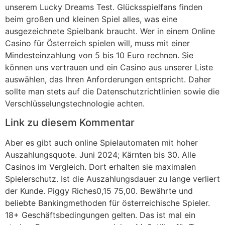
unserem Lucky Dreams Test. Glücksspielfans finden
beim großen und kleinen Spiel alles, was eine
ausgezeichnete Spielbank braucht. Wer in einem Online
Casino für Österreich spielen will, muss mit einer
Mindesteinzahlung von 5 bis 10 Euro rechnen. Sie
können uns vertrauen und ein Casino aus unserer Liste
auswählen, das Ihren Anforderungen entspricht. Daher
sollte man stets auf die Datenschutzrichtlinien sowie die
Verschlüsselungstechnologie achten.
Link zu diesem Kommentar
Aber es gibt auch online Spielautomaten mit hoher
Auszahlungsquote. Juni 2024; Kärnten bis 30. Alle
Casinos im Vergleich. Dort erhalten sie maximalen
Spielerschutz. Ist die Auszahlungsdauer zu lange verliert
der Kunde. Piggy Riches0,15 75,00. Bewährte und
beliebte Bankingmethoden für österreichische Spieler.
18+ Geschäftsbedingungen gelten. Das ist mal ein