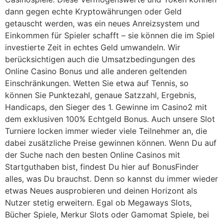
dann gegen echte Kryptowährungen oder Geld
getauscht werden, was ein neues Anreizsystem und
Einkommen für Spieler schafft – sie können die im Spiel
investierte Zeit in echtes Geld umwandeln. Wir
berücksichtigen auch die Umsatzbedingungen des
Online Casino Bonus und alle anderen geltenden
Einschränkungen. Wetten Sie etwa auf Tennis, so
können Sie Punktezahl, genaue Satzzahl, Ergebnis,
Handicaps, den Sieger des 1. Gewinne im Casino2 mit
dem exklusiven 100% Echtgeld Bonus. Auch unsere Slot
Turniere locken immer wieder viele Teilnehmer an, die
dabei zusätzliche Preise gewinnen können. Wenn Du auf
der Suche nach den besten Online Casinos mit
Startguthaben bist, findest Du hier auf BonusFinder
alles, was Du brauchst. Denn so kannst du immer wieder
etwas Neues ausprobieren und deinen Horizont als
Nutzer stetig erweitern. Egal ob Megaways Slots,
Bücher Spiele, Merkur Slots oder Gamomat Spiele, bei