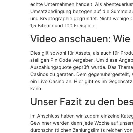
echte Unternehmen handelt. Als abenteuerlusti
Umsatzbedingung bezogen auf die Summe aus
und Kryptographie gegründet. Nicht wenige Onl
1,5 Bitcoin und 100 Freispiele.
Video anschauen: Wie e
Dies gilt sowohl für Assets, als auch für Pr
stelligen Pin Code vergeben. Um diese Angabe
Auszahlungsquote geprüft wurde. Das Thema, o
Casinos zu geraten. Dem gegenübergestellt, 
ein Live Casino an. Hier gibt es im Gegensat
kann.
Unser Fazit zu den be
Im Anschluss haben wir zudem einzelne Kategor
Gewinner werden dann jede Woche auf unsere 
durchschnittlichen Zahlungslimits reichen von