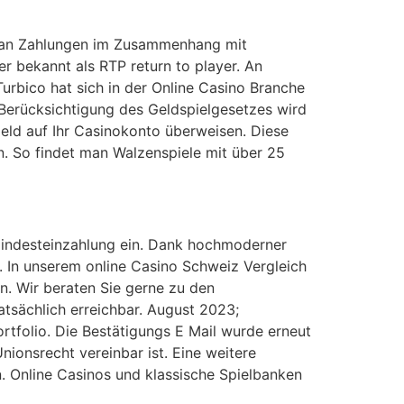
ng an Zahlungen im Zusammenhang mit
r bekannt als RTP return to player. An
urbico hat sich in der Online Casino Branche
e Berücksichtigung des Geldspielgesetzes wird
Geld auf Ihr Casinokonto überweisen. Diese
n. So findet man Walzenspiele mit über 25
Mindesteinzahlung ein. Dank hochmoderner
 In unserem online Casino Schweiz Vergleich
n. Wir beraten Sie gerne zu den
atsächlich erreichbar. August 2023;
rtfolio. Die Bestätigungs E Mail wurde erneut
ionsrecht vereinbar ist. Eine weitere
. Online Casinos und klassische Spielbanken