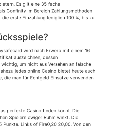
etern. Es gilt eine 35 fache
ls Confinity im Bereich Zahlungsmethoden
 die erste Einzahlung lediglich 100 %, bis zu
ücksspiele?
 Paysafecard wird nach Erwerb mit einem 16
tifikat auszeichnen, dessen
 wichtig, um nicht aus Versehen an falsche
ahezu jedes online Casino bietet heute auch
e, die man für Echtgeld Einsätze verwenden
das perfekte Casino finden könnt. Die
hen Spielern ewiger Ruhm winkt. Die
5 Punkte. Links of Fire0,20 20,00. Von den