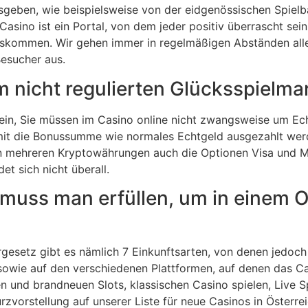
usgeben, wie beispielsweise von der eidgenössischen Spiel
Casino ist ein Portal, von dem jeder positiv überrascht sei
auskommen. Wir gehen immer in regelmäßigen Abständen all
Besucher aus.
m nicht regulierten Glücksspielma
ein, Sie müssen im Casino online nicht zwangsweise um Echt
amit die Bonussumme wie normales Echtgeld ausgezahlt we
ben mehreren Kryptowährungen auch die Optionen Visa und 
et sich nicht überall.
uss man erfüllen, um in einem On
setz gibt es nämlich 7 Einkunftsarten, von denen jedoch k
sowie auf den verschiedenen Plattformen, auf denen das Ca
en und brandneuen Slots, klassischen Casino spielen, Live 
zvorstellung auf unserer Liste für neue Casinos in Österrei