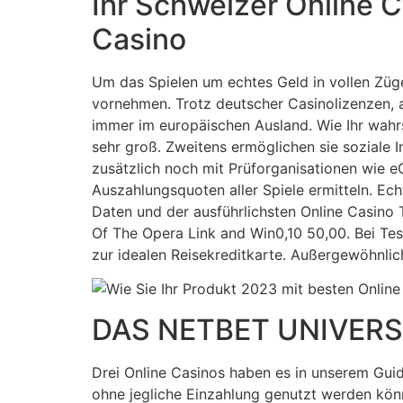
Ihr Schweizer Online 
Casino
Um das Spielen um echtes Geld in vollen Züge
vornehmen. Trotz deutscher Casinolizenzen, a
immer im europäischen Ausland. Wie Ihr wahrs
sehr groß. Zweitens ermöglichen sie soziale 
zusätzlich noch mit Prüforganisationen wie 
Auszahlungsquoten aller Spiele ermitteln. Ech
Daten und der ausführlichsten Online Casino
Of The Opera Link and Win0,10 50,00. Bei Test
zur idealen Reisekreditkarte. Außergewöhnlich
DAS NETBET UNIVER
Drei Online Casinos haben es in unserem Guid
ohne jegliche Einzahlung genutzt werden könn