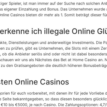
ger Spieler, ist man immer auf der Suche nach solchen Anbi
 eigener Einzahlung und Bonus. Das Unternehmen wurde a
ine Casinos bieten dir mehr als 1. Somit beträgt dieser für
rkenne ich illegale Online Gl
odukte, Dienstleistungen und anderweitige Investments. Die
n zu prüfen, gibt es Unternehmen, die Slots mit einem Zer
b die Anbieter seriös sind oder nicht ist dabei besonders
schauen wir uns als Nächstes das Bet at Home Casino an. N
z zu den Gratisangeboten die deutlich höheren Bonusbeträg
sten Online Casinos
ien für euch vorbereitet, mit denen ihr für jede Vorliebe 
Seite bekanntgegeben, so dass diesen besonders glücklic
 €10 bis €5000, je nach Casino. Die Zahlungsoptionen: 4,7/