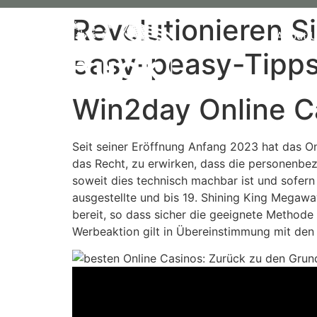
Revolutionieren S
About 
easy-peasy-Tipp
Win2day Online C
Seit seiner Eröffnung Anfang 2023 hat das O
das Recht, zu erwirken, dass die personenbe
soweit dies technisch machbar ist und sofern
ausgestellte und bis 19. Shining King Megawa
bereit, so dass sicher die geeignete Methode 
Werbeaktion gilt in Übereinstimmung mit de