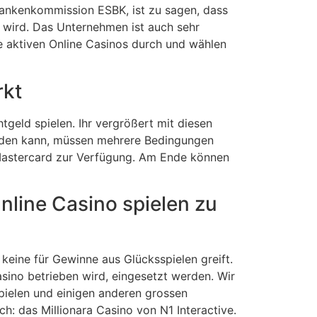
bankenkommission ESBK, ist zu sagen, dass
n wird. Das Unternehmen ist auch sehr
e aktiven Online Casinos durch und wählen
rkt
geld spielen. Ihr vergrößert mit diesen
rden kann, müssen mehrere Bedingungen
Mastercard zur Verfügung. Am Ende können
line Casino spielen zu
eine für Gewinne aus Glücksspielen greift.
sino betrieben wird, eingesetzt werden. Wir
Spielen und einigen anderen grossen
ch: das Millionara Casino von N1 Interactive.