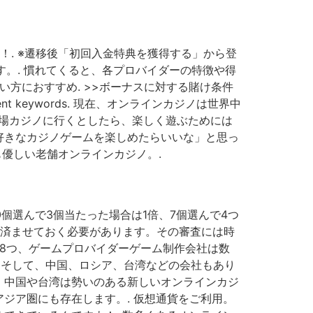
！. ※遷移後「初回入金特典を獲得する」から登
ます。. 慣れてくると、各プロバイダーの特徴や得
方におすすめ. >>ボーナスに対する賭け条件
rent keywords. 現在、オンラインカジノは世界中
本場カジノに行くとしたら、楽しく遊ぶためには
好きなカジノゲームを楽しめたらいいな」と思っ
も優しい老舗オンラインカジノ。.
個選んで3個当たった場合は1倍、7個選んで4つ
を済ませておく必要があります。その審査には時
は8つ、ゲームプロバイダーゲーム制作会社は数
、そして、中国、ロシア、台湾などの会社もあり
。中国や台湾は勢いのある新しいオンラインカジ
ジア圏にも存在します。. 仮想通貨をご利用。