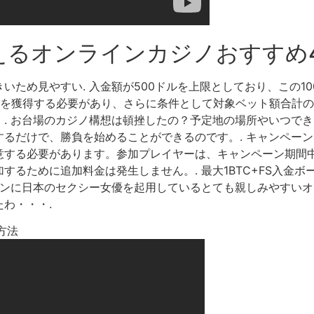
えるオンラインカジノおすすめ
ため見やすい. 入金額が500ドルを上限としており、この100
を獲得する必要があり、さらに条件として対象ベット額合計の2
. お台場のカジノ構想は頓挫したの？予定地の場所やいつでき
るだけで、勝負を始めることができるのです。. キャンペー
意する必要があります。参加プレイヤーは、キャンペーン期間
るために追加料金は発生しません。. 最大1BTC+FS入金ボー
ョンに日本のセクシー女優を起用しているとても親しみやすいオ
たわ・・・.