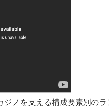
カジノを支える構成要素別のラ