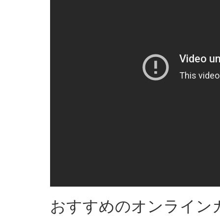
おすすめのオンライン