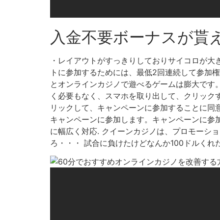
入金不要ボーナスが貰
・レイアウトがすっきりしておりサイコロが大きい
トに参加するためには、最低2回連続して参加権
とオンラインカジノで遊べるゲームは膨大です。
く必要もなく、スマホを取り出して、クリックす
リックして、キャンペーンに参加することに同
キャンペーンに参加します。キャンペーンに参加す
に幅広く対応. クイーンカジノは、プロモーシ
ろ・・・ 試合に負けたけどなんか100ドルくれ