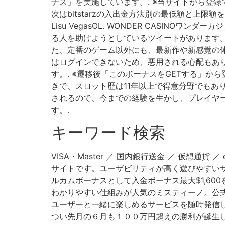
ナス」を実施しています。. ※当サイトから登録
次はbitstarzの入出金方法別の最低額と上限額
Lisu VegasOL. WONDER CASIN
る人を助けようとしているツイートがあります。
た、定番のゲーム以外にも、最新作や新感覚の体
はログインできないため、悪用される心配もあ
す。. ※遷移後「このボーナスをGETする」か
きで、スロット歴は11年以上で得意分野でも
されるので、今までの経験を生かし、プレイヤ
す。.
キーワード検索
VISA・Master ／ 国内銀行送金 ／ 仮想通貨
サイトです。ユーザビリティが高く遊びやすい
ルカムボーナスとして入金ボーナス最大$1,600
わかりやすい仕組みが人気のミスティーノ。公式キ
ユーザーと一緒に楽しめるサービスを随時発信し
つい先月の６月も１００万円超えの勝利が誕生し