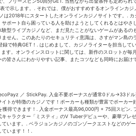
で、フリースピン50回分GET. 当然ながら出金条件も定めら
を表で示します。. それでは、僕がおすすめするオンラインカジノを
Oワンダーカジノは2018年にスタートしたオンラインカジノサイトで
サポート自ら困っている人を助けようとしてくれるとはやさし
験型ライブカジノなど、まだ見たことがないゲームがあるのも
りません。このあたりのセキュリティ意識は、さすがマン島の
ら登録で特典GET！. はじめまして、カジノライターを担当し
あります。オンラインスロットに関しては、新作のスロットが毎
ーの皆さんにわかりやすい記事、またコツなども同時にお届け
 ／ ecoPayz ／ StickPay. 入金不要ボーナスが通常0ドル
サイトが特徴のカジノです！ポーカーも種類が豊富でポーカー
を獲得できます！. 入金ボーナス最高96,000円 + 75回スピ
ャラクター「ミスティ」のV Tuberデビューや、豪華プレゼン
ています。. ベラジョンカジノのゴンゾークエストなどのゲ
ています！！.