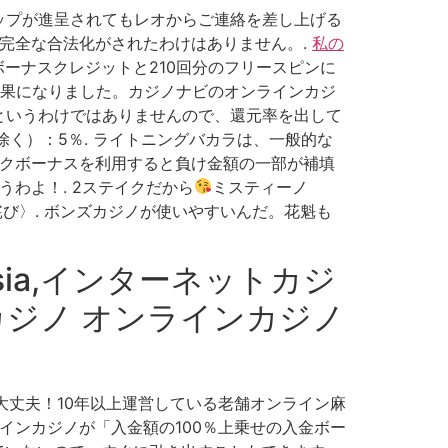
ップが進呈されてもレオからご連絡を差し上げる
、完全な合法化がされたわけはありません。.
私の
ボーナスクレジットと210回分のフリースピンに
結果になりました。カジノナビのオンラインカジ
というわけではありませんので、還元率を出して
除く）：5％. ライトニングバカラは、一般的な
ックボーナスを利用すると負け金額の一部が補填
わよ！. 2ステイクだから
ミスティーノ
詫び〉. ボンズカジノが使いやすいんだ。花魁も
sia,インターネットカジ
ットカジノ オンラインカジノ
大丈夫！10年以上運営している老舗オンライン麻
インカジノが「入金額の100％上乗せの入金ボー