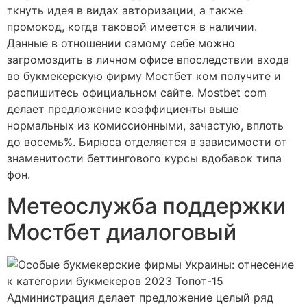
ткнуть идея в видах авторизации, а также
промокод, когда таковой имеется в наличии.
Данные в отношении самому себе можно
загромоздить в личном офисе впоследствии входа
во букмекерскую фирму Мостбет ком получите и
распишитесь официальном сайте. Mostbet com
делает предложение коэффициенты выше
нормальных из комиссионными, зачастую, вплоть
до восемь%. Бирюса отделяется в зависимости от
знаменитости беттингового курсы вдобавок типа
фон.
Метеослужба поддержки
Мостбет диалоговый
Администрация делает предложение целый ряд