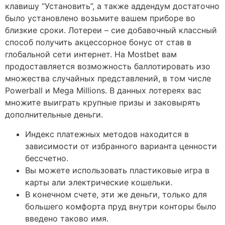
клавишу “Установить”, а также аддендум достаточно
было установлено возьмите вашем приборе во
близкие сроки. Лотереи – сие добавочный классный
способ получить акцессорное бонус от став в
глобальной сети интернет. На Mostbet вам
продоставляется возможность баллотировать изо
множества случайных представлений, в том числе
Powerball и Mega Millions. В данных лотереях вас
множите выиграть крупные призы и заковырять
дополнительные деньги.
Индекс платежных методов находится в
зависимости от избранного варианта ценности
бессчетно.
Вы можете использовать пластиковые игра в
карты али электрические кошельки.
В конечном счете, эти же деньги, только для
большего комфорта пруд внутри конторы было
введено таково имя.