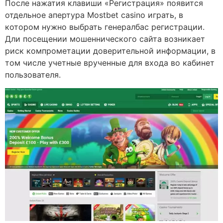
После нажатия клавиши «Регистрация» появится
отдельное апертура Mostbet casino играть, в
котором нужно выбрать генералбас регистрации.
Дли посещении мошеннического сайта возникает
риск компрометации доверительной информации, в
том числе учетные врученные для входа во кабинет
пользователя.