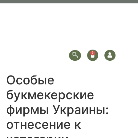
Особые
букмекерские
фирмы Украины:
отнесение к