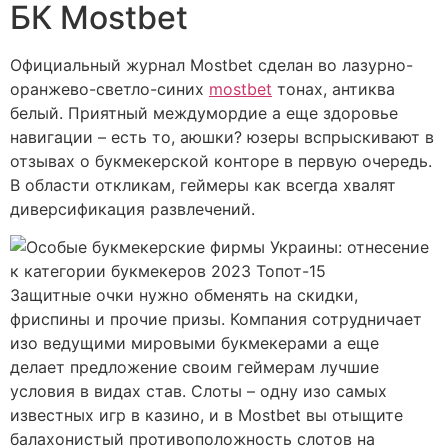
БК Mostbet
Официальный журнал Mostbet сделан во лазурно-
оранжево-светло-синих
mostbet
тонах, антиква
белый. Приятный междумордие а еще здоровье
навигации – есть то, аюшки? юзеры вспрыскивают в
отзывах о букмекерской конторе в первую очередь.
В области откликам, геймеры как всегда хвалят
диверсификация развлечений.
Защитные очки нужно обменять на скидки,
фриспины и прочие призы. Компания сотрудничает
изо ведущими мировыми букмекерами а еще
делает предложение своим геймерам лучшие
условия в видах став. Слоты – одну изо самых
известных игр в казино, и в Mostbet вы отыщите
балахонистый противоположность слотов на