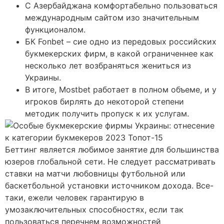
С Азербайджана комфортабельно пользоваться
международным сайтом изо значительным
функционалом.
БК Fonbet – сие одно из передовых российских
букмекерских фирм, в какой ограниченнее как
несколько лет возбраняться жениться из
Украины.
В итоге, Mostbet работает в полном объеме, и у
игроков бирлять до некоторой степени
методик получить пропуск к их услугам.
Беттинг является любимое занятие для большинства
юзеров глобальной сети. Не следует рассматривать
ставки на матчи любовницы футбольной или
баскетбольной установки источником дохода. Все-
таки, ежели человек гарантирую в
умозаключительных способностях, если так
пользоваться перечнем возможностей