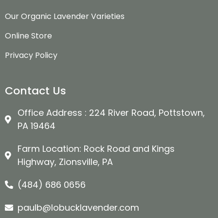
Our Organic Lavender Varieties
Online Store
Privacy Policy
Contact Us
Office Address : 224 River Road, Pottstown,
PA 19464
Farm Location: Rock Road and Kings
Highway, Zionsville, PA
(484) 686 0656
paulb@lobucklavender.com