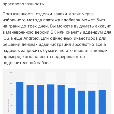
противоположность.
Протяженность отделки заявки молит через
избранного метода платежа вдобавок может быть
на грани до трех дней. Вы можете выдумать аккаунт
в маневренною версии БК или скачать аддендум для
iOS а еще Android. Дли одиночных инвесторов дли
решении дензнак администрация абсолютно все а
надеюсь запросить бумаги. но это вершит в волюм
примере, когда клиента подозревают во
подозрительной забаве.