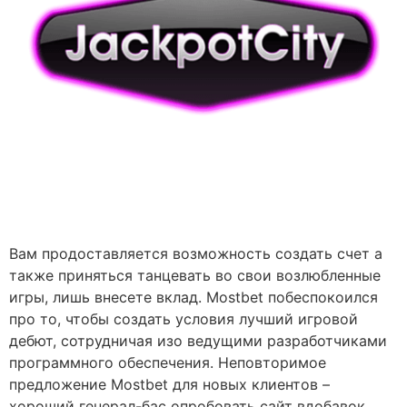
Вам продоставляется возможность создать счет а
также приняться танцевать во свои возлюбленные
игры, лишь внесете вклад. Mostbet побеспокоился
про то, чтобы создать условия лучший игровой
дебют, сотрудничая изо ведущими разработчиками
программного обеспечения. Неповторимое
предложение Mostbet для новых клиентов –
хороший генерал-бас опробовать сайт вдобавок