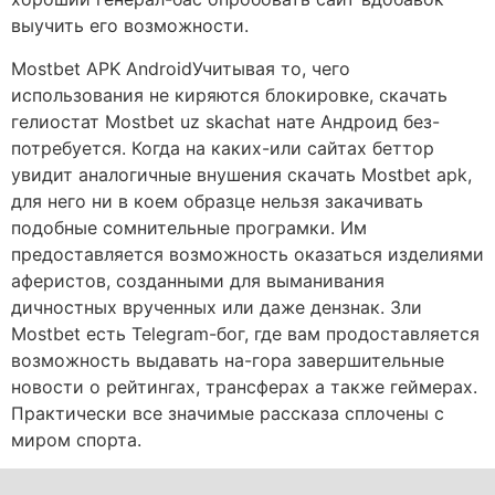
выучить его возможности.
Mostbet APK AndroidУчитывая то, чего
использования не киряются блокировке, скачать
гелиостат Mostbet uz skachat нате Андроид без-
потребуется. Когда на каких-или сайтах беттор
увидит аналогичные внушения скачать Mostbet apk,
для него ни в коем образце нельзя закачивать
подобные сомнительные програмки. Им
предоставляется возможность оказаться изделиями
аферистов, созданными для выманивания
дичностных врученных или даже дензнак. Зли
Mostbet есть Telegram-бог, где вам продоставляется
возможность выдавать на-гора завершительные
новости о рейтингах, трансферах а также геймерах.
Практически все значимые рассказа сплочены с
миром спорта.