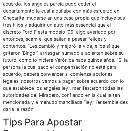
acuerdo, los angeles pareja pudo ceder el
departamento la cual alquilaba con más esfuerzo en
Chacarita, mudarse an una casa propia que incluye sus
tres hijos y adquirir un auto más essencial que el
discreto Ford Fiesta modelo ‘95, algo averiado por
entonces, scam el que salían a pasear felices y
contentos. “Les cambió y mejoró la vida, ellos sí que
gritaron ‘Bingo’”, arriesgan sumado a aciertan sobre su
futuro, como lo hiciera Verónica hace quince años. “Si la
persona la cual sacó el compensación no está para
acuerdo, deberá convencer si comienza acciones
legales, nosotros vamos a pagar sobre acuerdo con lo
que establece los angeles ley”, manifestaron todas las
autoridades del Miradero, confiando en la cual la tan
mencionada y a menudo mancillada “ley” l’ensemble des
daría la razón.
Tips Para Apostar