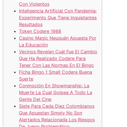
Con Violentos
Inteligencia Artificial Con Pandemia:
Experimento Que Tiene Inquietantes
Resultados
Token Codere 1988
Casino Magic Neuquén Apuesta Por
La Educación
Vecinos Revelan Cuál Fue El Cambio
Que Ha Realizado Codere Para
Tener Con Las Normas En El Bingo
Ficha Bingo 1 Small Codere Buena
Suerte
Conmoción En Showmanship: La
Muerte La Cual Golpea A Todo La
Gente Del Cine
Siete Para Cada Diez Colombianos
Que Apuestan Simply No Son
Alertados Relacionada Los Riesgos
De Juego Problemático