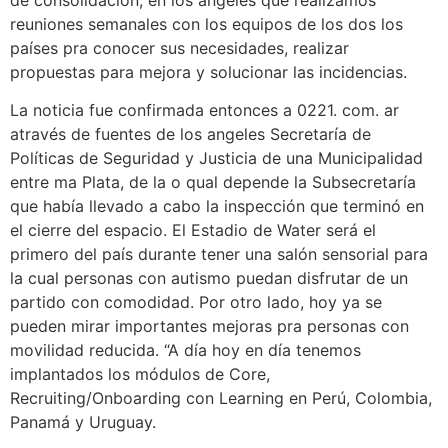
de consolidación, en los angeles que realizamos
reuniones semanales con los equipos de los dos los
países pra conocer sus necesidades, realizar
propuestas para mejora y solucionar las incidencias.
La noticia fue confirmada entonces a 0221. com. ar
através de fuentes de los angeles Secretaría de
Políticas de Seguridad y Justicia de una Municipalidad
entre ma Plata, de la o qual depende la Subsecretaría
que había llevado a cabo la inspección que terminó en
el cierre del espacio. El Estadio de Water será el
primero del país durante tener una salón sensorial para
la cual personas con autismo puedan disfrutar de un
partido con comodidad. Por otro lado, hoy ya se
pueden mirar importantes mejoras pra personas con
movilidad reducida. “A día hoy en día tenemos
implantados los módulos de Core,
Recruiting/Onboarding con Learning en Perú, Colombia,
Panamá y Uruguay.