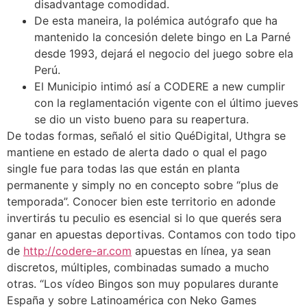
disadvantage comodidad.
De esta maneira, la polémica autógrafo que ha
mantenido la concesión delete bingo en La Parné
desde 1993, dejará el negocio del juego sobre ela
Perú.
El Municipio intimó así a CODERE a new cumplir
con la reglamentación vigente con el último jueves
se dio un visto bueno para su reapertura.
De todas formas, señaló el sitio QuéDigital, Uthgra se
mantiene en estado de alerta dado o qual el pago
single fue para todas las que están en planta
permanente y simply no en concepto sobre “plus de
temporada”. Conocer bien este territorio en adonde
invertirás tu peculio es esencial si lo que querés sera
ganar en apuestas deportivas. Contamos con todo tipo
de
http://codere-ar.com
apuestas en línea, ya sean
discretos, múltiples, combinadas sumado a mucho
otras. “Los vídeo Bingos son muy populares durante
España y sobre Latinoamérica con Neko Games