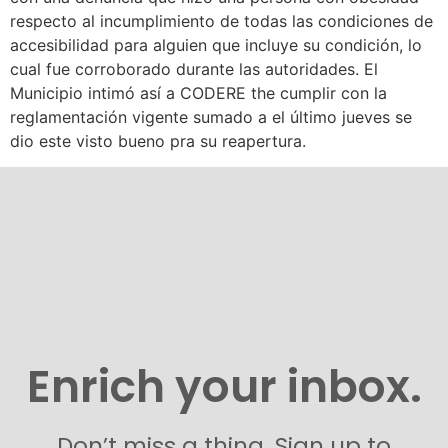
respecto al incumplimiento de todas las condiciones de
accesibilidad para alguien que incluye su condición, lo
cual fue corroborado durante las autoridades. El
Municipio intimó así a CODERE the cumplir con la
reglamentación vigente sumado a el último jueves se
dio este visto bueno pra su reapertura.
Enrich your inbox.
Don’t miss a thing. Sign up to