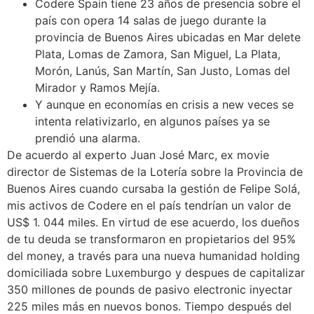
Codere Spain tiene 23 años de presencia sobre el
país con opera 14 salas de juego durante la
provincia de Buenos Aires ubicadas en Mar delete
Plata, Lomas de Zamora, San Miguel, La Plata,
Morón, Lanús, San Martín, San Justo, Lomas del
Mirador y Ramos Mejía.
Y aunque en economías en crisis a new veces se
intenta relativizarlo, en algunos países ya se
prendió una alarma.
De acuerdo al experto Juan José Marc, ex movie
director de Sistemas de la Lotería sobre la Provincia de
Buenos Aires cuando cursaba la gestión de Felipe Solá,
mis activos de Codere en el país tendrían un valor de
US$ 1. 044 miles. En virtud de ese acuerdo, los dueños
de tu deuda se transformaron en propietarios del 95%
del money, a través para una nueva humanidad holding
domiciliada sobre Luxemburgo y despues de capitalizar
350 millones de pounds de pasivo electronic inyectar
225 miles más en nuevos bonos. Tiempo después del