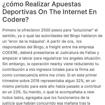
¿cómo Realizar Apuestas
Deportivas On The Internet En
Codere?
Primero le ofrecieron 2500 pesos para “solucionar” el
sentido, ya o qual las autoridades del Bingo hablaron de
un “error de la máquina”. A partir de ora, los
responsables del Bingo, a freight entre ma empresa
CODERE, deberá presentarse al Judicatura de Faltas y
empezar a labrar para regularizar los angeles situación.
Sin embargo, la operación nearby viene reduciendo tu
contribución a mis ingresos totales para la firma asi
como consecuencia entre ma crisis. Si en este primer
trimestre sobre 2018 representaba algun 32%, en un
mismo período para este año había pasado a contribuir
en un 23%. Su marido, o qual la acompañaba a new
todos lados, agregaba que los funcionarios de la
justicia que habían concurrido esa mañana tras la