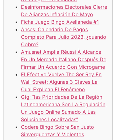
Desinformaciones Electorales Cierre
De Alianzas Inflación De Mayo
Ficha Juego Bingo Avellaneda #1
Anses: Calendario De Pagos
Completo Para Julio 2023, ¿cuándo
Cobro?
Amusnet Amplía Réussi À Alcance
En Un Mercado Italiano Después De
Firmar Un Acuerdo Con Microgame
El Efectivo Vuelve The Ser Rey En
Wall Street: Algunas 3 Claves La
Cual Explican El Fenómeno
Gig: “las Prioridades De La Región
Latinoamericana Son La Regulación,
Un Juego Online Sumado A Las
Soluciones Localizadas”
Codere Bingo Sobre San Justo
Sinverguenzas Y Violentos