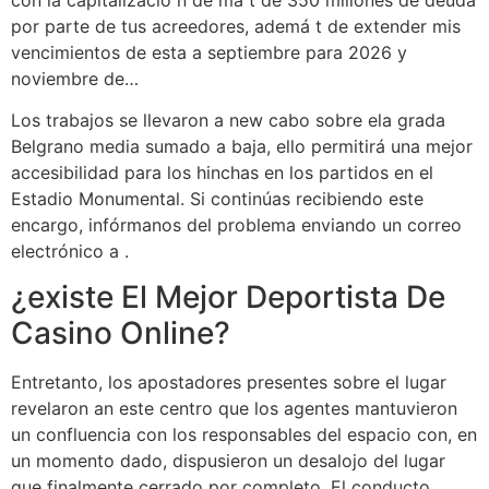
por parte de tus acreedores, ademá t de extender mis
vencimientos de esta a septiembre para 2026 y
noviembre de…
Los trabajos se llevaron a new cabo sobre ela grada
Belgrano media sumado a baja, ello permitirá una mejor
accesibilidad para los hinchas en los partidos en el
Estadio Monumental. Si continúas recibiendo este
encargo, infórmanos del problema enviando un correo
electrónico a .
¿existe El Mejor Deportista De
Casino Online?
Entretanto, los apostadores presentes sobre el lugar
revelaron an este centro que los agentes mantuvieron
un confluencia con los responsables del espacio con, en
un momento dado, dispusieron un desalojo del lugar
que finalmente cerrado por completo. El conducto