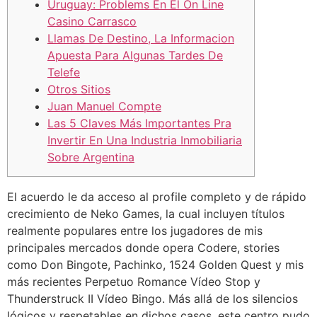
Uruguay: Problems En El On Line
Casino Carrasco
Llamas De Destino, La Informacion
Apuesta Para Algunas Tardes De
Telefe
Otros Sitios
Juan Manuel Compte
Las 5 Claves Más Importantes Pra
Invertir En Una Industria Inmobiliaria
Sobre Argentina
El acuerdo le da acceso al profile completo y de rápido
crecimiento de Neko Games, la cual incluyen títulos
realmente populares entre los jugadores de mis
principales mercados donde opera Codere, stories
como Don Bingote, Pachinko, 1524 Golden Quest y mis
más recientes Perpetuo Romance Vídeo Stop y
Thunderstruck II Vídeo Bingo. Más allá de los silencios
lógicos y respetables en dichos casos, este centro pudo