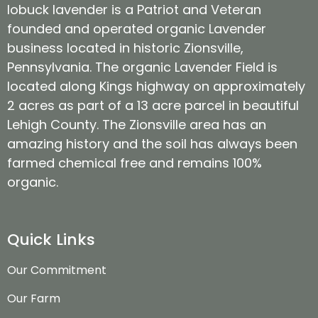
lobuck lavender is a Patriot and Veteran
founded and operated organic Lavender
business located in historic Zionsville,
Pennsylvania. The organic Lavender Field is
located along Kings highway on approximately
2 acres as part of a 13 acre parcel in beautiful
Lehigh County. The Zionsville area has an
amazing history and the soil has always been
farmed chemical free and remains 100%
organic.
Quick Links
Our Commitment
Our Farm