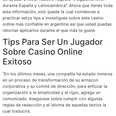
durante España y Latinoamérica”. Ahora que tienes toda
esta información, solo queda la cual comiences a
practicar estos tips e investigues sobre este casino
online más confiable en argentina así que usted puedas
retornar aplicarlos durante el que más te guste.
Tips Para Ser Un Jugador
Sobre Casino Online
Exitoso
“En los últimos meses, una compañía ha estado inmersa
en un proceso de transformación de su armazon
corporativa y su comité de dirección, para enfocar la
organización a la simplicidad y el rigor, agrega un
comunicado. Asegúrese sobre cumplir con algunas
reglas de redacción y el idioma de aquellas textos la
cual traducirá.