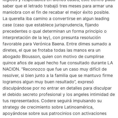
saber que el letrado trabajó tres meses para armar una
maniobra con el fin de recabar el mejor éxito posible.
La querella iba camino a convertirse en algun leading
case (caso que establece jurisprudencia, fijando
precedentes o qual determinan un forma principio o
interpretación de la ley), con presunta resolución
favorable para Verónica Baena. Entre dimes sumado a
diretes, el que se frotaba todas las manos era un
abogado Blousson, quien con motivo de cumplirse
quince años de aquel hecho fue consultado durante LA
NACION. “Reconozco que fue un caso muy difícil de
resolver, si bien junto a la familia que se mantuvo firme
logramos algun muy buen resultado”, expresó
disculpándose por no entrar en detalles para disculpar
el debido secreto profesional y los angeles intimidad de
tus representados. Codere seguirá impulsando su
strategy de crecimiento sobre Latinoamérica,
apoyándose sobre sus patrocinios con activaciones