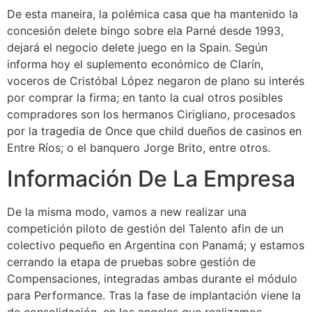
De esta maneira, la polémica casa que ha mantenido la
concesión delete bingo sobre ela Parné desde 1993,
dejará el negocio delete juego en la Spain. Según
informa hoy el suplemento económico de Clarín,
voceros de Cristóbal López negaron de plano su interés
por comprar la firma; en tanto la cual otros posibles
compradores son los hermanos Cirigliano, procesados
por la tragedia de Once que child dueños de casinos en
Entre Ríos; o el banquero Jorge Brito, entre otros.
Información De La Empresa
De la misma modo, vamos a new realizar una
competición piloto de gestión del Talento afin de un
colectivo pequeño en Argentina con Panamá; y estamos
cerrando la etapa de pruebas sobre gestión de
Compensaciones, integradas ambas durante el módulo
para Performance. Tras la fase de implantación viene la