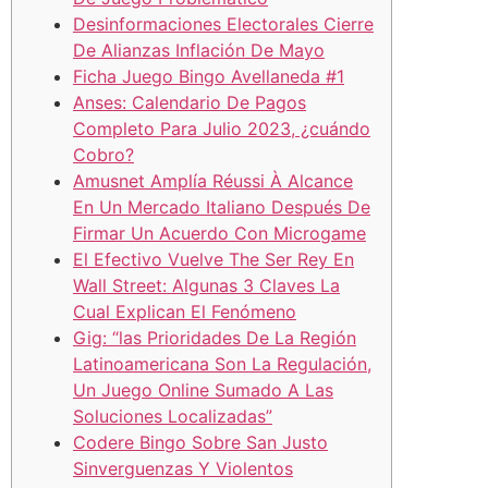
Desinformaciones Electorales Cierre
De Alianzas Inflación De Mayo
Ficha Juego Bingo Avellaneda #1
Anses: Calendario De Pagos
Completo Para Julio 2023, ¿cuándo
Cobro?
Amusnet Amplía Réussi À Alcance
En Un Mercado Italiano Después De
Firmar Un Acuerdo Con Microgame
El Efectivo Vuelve The Ser Rey En
Wall Street: Algunas 3 Claves La
Cual Explican El Fenómeno
Gig: “las Prioridades De La Región
Latinoamericana Son La Regulación,
Un Juego Online Sumado A Las
Soluciones Localizadas”
Codere Bingo Sobre San Justo
Sinverguenzas Y Violentos