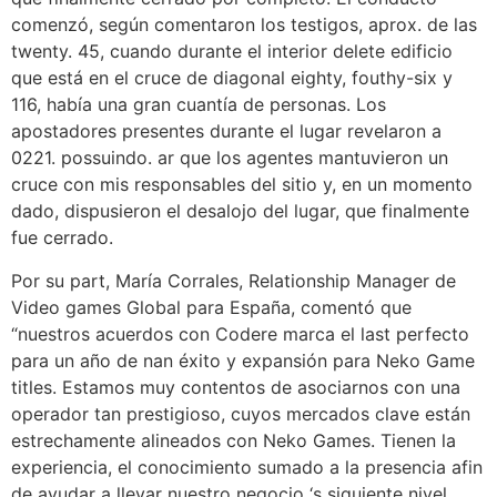
comenzó, según comentaron los testigos, aprox. de las
twenty. 45, cuando durante el interior delete edificio
que está en el cruce de diagonal eighty, fouthy-six y
116, había una gran cuantía de personas. Los
apostadores presentes durante el lugar revelaron a
0221. possuindo. ar que los agentes mantuvieron un
cruce con mis responsables del sitio y, en un momento
dado, dispusieron el desalojo del lugar, que finalmente
fue cerrado.
Por su part, María Corrales, Relationship Manager de
Video games Global para España, comentó que
“nuestros acuerdos con Codere marca el last perfecto
para un año de nan éxito y expansión para Neko Game
titles. Estamos muy contentos de asociarnos con una
operador tan prestigioso, cuyos mercados clave están
estrechamente alineados con Neko Games. Tienen la
experiencia, el conocimiento sumado a la presencia afin
de ayudar a llevar nuestro negocio ‘s siguiente nivel