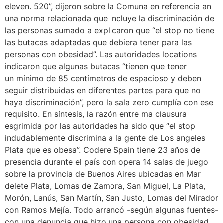
eleven. 520”, dijeron sobre la Comuna en referencia an
una norma relacionada que incluye la discriminación de
las personas sumado a explicaron que “el stop no tiene
las butacas adaptadas que debiera tener para las
personas con obesidad”. Las autoridades locations
indicaron que algunas butacas “tienen que tener
un mínimo de 85 centímetros de espacioso y deben
seguir distribuidas en diferentes partes para que no
haya discriminación”, pero la sala zero cumplía con ese
requisito. En síntesis, la razón entre ma clausura
esgrimida por las autoridades ha sido que “el stop
indudablemente discrimina a la gente de Los angeles
Plata que es obesa”. Codere Spain tiene 23 años de
presencia durante el país con opera 14 salas de juego
sobre la provincia de Buenos Aires ubicadas en Mar
delete Plata, Lomas de Zamora, San Miguel, La Plata,
Morón, Lanús, San Martín, San Justo, Lomas del Mirador
con Ramos Mejía. Todo arrancó -según algunas fuentes-
con una denuncia que hizo una persona con obesidad