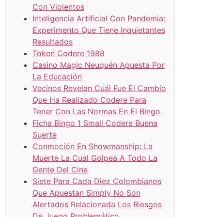
Con Violentos
Inteligencia Artificial Con Pandemia:
Experimento Que Tiene Inquietantes
Resultados
Token Codere 1988
Casino Magic Neuquén Apuesta Por
La Educación
Vecinos Revelan Cuál Fue El Cambio
Que Ha Realizado Codere Para
Tener Con Las Normas En El Bingo
Ficha Bingo 1 Small Codere Buena
Suerte
Conmoción En Showmanship: La
Muerte La Cual Golpea A Todo La
Gente Del Cine
Siete Para Cada Diez Colombianos
Que Apuestan Simply No Son
Alertados Relacionada Los Riesgos
De Juego Problemático