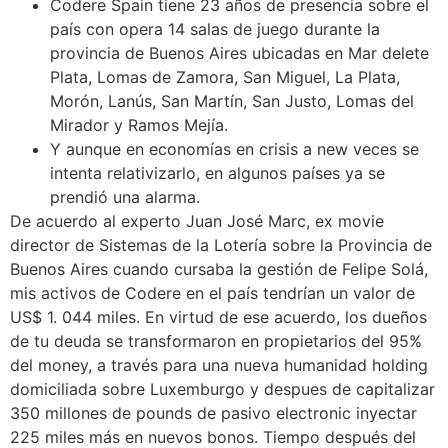
Codere Spain tiene 23 años de presencia sobre el
país con opera 14 salas de juego durante la
provincia de Buenos Aires ubicadas en Mar delete
Plata, Lomas de Zamora, San Miguel, La Plata,
Morón, Lanús, San Martín, San Justo, Lomas del
Mirador y Ramos Mejía.
Y aunque en economías en crisis a new veces se
intenta relativizarlo, en algunos países ya se
prendió una alarma.
De acuerdo al experto Juan José Marc, ex movie
director de Sistemas de la Lotería sobre la Provincia de
Buenos Aires cuando cursaba la gestión de Felipe Solá,
mis activos de Codere en el país tendrían un valor de
US$ 1. 044 miles. En virtud de ese acuerdo, los dueños
de tu deuda se transformaron en propietarios del 95%
del money, a través para una nueva humanidad holding
domiciliada sobre Luxemburgo y despues de capitalizar
350 millones de pounds de pasivo electronic inyectar
225 miles más en nuevos bonos. Tiempo después del