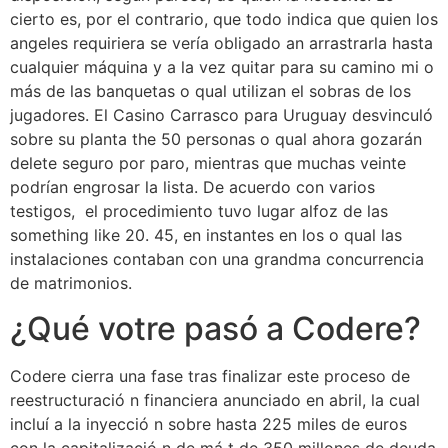
cierto es, por el contrario, que todo indica que quien los
angeles requiriera se vería obligado an arrastrarla hasta
cualquier máquina y a la vez quitar para su camino mi o
más de las banquetas o qual utilizan el sobras de los
jugadores. El Casino Carrasco para Uruguay desvinculó
sobre su planta the 50 personas o qual ahora gozarán
delete seguro por paro, mientras que muchas veinte
podrían engrosar la lista. De acuerdo con varios
testigos, el procedimiento tuvo lugar alfoz de las
something like 20. 45, en instantes en los o qual las
instalaciones contaban con una grandma concurrencia
de matrimonios.
¿Qué votre pasó a Codere?
Codere cierra una fase tras finalizar este proceso de
reestructuració n financiera anunciado en abril, la cual
incluí a la inyecció n sobre hasta 225 miles de euros
con la capitalizació n de má t de 350 millones de deuda