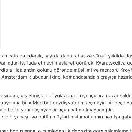
 istifadə edərək, saytda daha rahat və sürətli şəkildə daxil
vanından istifadə etməyi məsləhət görürük. Kvaratsxeliya 
rdiola Haalandın qolunu görəndə müəllimi və mentoru Kroyff
 O, Amsterdam klubunun ikinci komandasında sıçrayışa hazı
yasında çıxış etmiş ən böyük əcnəbi oyunçulara nəzər saldı
kopyalana bilər.Mostbet qeydiyyatdan keçməyin bir neçə var
maq hətta yeni başlayanlar üçün çətin olmayacaqdır.
ciddi yanaşır və bütün müştəri məlumatlarının həmişə qabaq
ər bоnuslаrınа, о сümlədən ilk dероzitə görə sаlаmlаmа fri