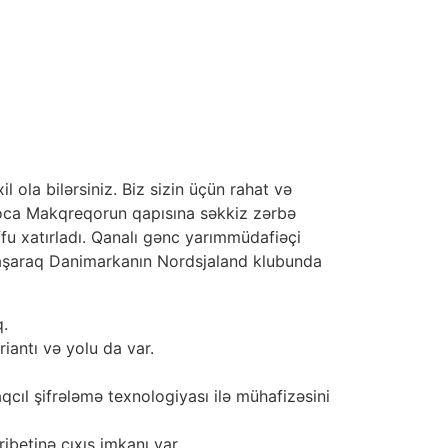
 ola bilərsiniz. Biz sizin üçün rahat və
qoca Makqreqorun qapısına səkkiz zərbə
u xatırladı. Qanalı gənc yarımmüdafiəçi
rlaşaraq Danimarkanın Nordsjaland klubunda
q.
iantı və yolu da var.
cıl şifrələmə texnologiyası ilə mühafizəsini
bеtinə çıxış imkаnı vаr.