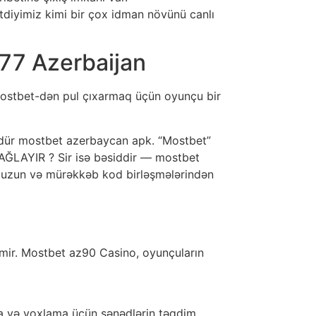
 etdiyimiz kimi bir çox idman növünü canlı
e77 Azerbaijan
r. Mostbet-dən pul çıxarmaq üçün oyunçu bir
dür mostbet azerbaycan apk. “Mostbet”
AĞLAYIR ? Sir isə bəsiddir — mostbet
 uzun və mürəkkəb kod birləşmələrindən
mir. Mostbet az90 Casino, oyunçuların
aya və yoxlama üçün sənədlərin təqdim