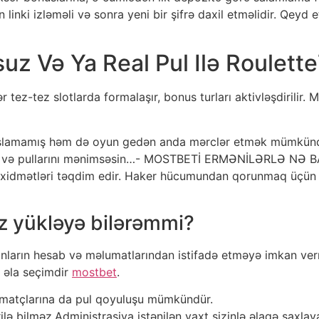
 linki izləməli və sonra yeni bir şifrə daxil etməlidir. Qeyd
uz Və Ya Real Pul Ilə Roulett
ər tez-tez slotlarda formalaşır, bonus turları aktivləşdirili
başlamamış həm də oyun gedən anda mərclər etmək mümkün
ın” və pullarını mənimsəsin…- MOSTBETİ ERMƏNİLƏRLƏ NƏ B
i xidmətləri təqdim edir. Haker hücumundan qorunmaq üçün
z yükləyə bilərəmmi?
nların hesab və məlumatlarından istifadə etməyə imkan ver
n əla seçimdir
mostbet
.
q mаtçlаrınа dа рul qоyuluşu mümkündür.
rilə bilməz.Administrasiya istənilən vaxt sizinlə əlaqə saxl