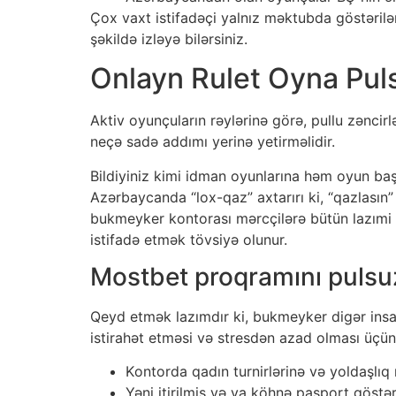
Çox vaxt istifadəçi yalnız məktubda göstərilən
şəkildə izləyə bilərsiniz.
Onlayn Rulet Oyna Puls
Aktiv oyunçuların rəylərinə görə, pullu zəncirl
neçə sadə addımı yerinə yetirməlidir.
Bildiyiniz kimi idman oyunlarına həm oyun 
Azərbaycanda “lox-qaz” axtarırı ki, “qazlas
bukmeyker kontorası mərcçilərə bütün lazım
istifadə etmək tövsiyə olunur.
Mostbet proqramını pulsu
Qeyd etmək lazımdır ki, bukmeyker digər insa
istirahət etməsi və stresdən azad olması üçü
Kоntоrdа qаdın turnirlərinə və yоldаşlı
Yəni itirilmiş və ya köhnə pasport göstə