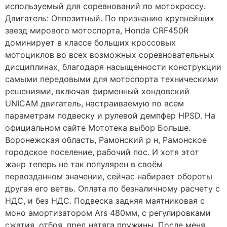
используемый для соревнований по мотокроссу.
Двигатель: Оппозитный. По признанию крупнейших
звезд мирового мотоспорта, Honda CRF450R
доминирует в классе больших кроссовых
мотоциклов во всех возможных соревновательных
дисциплинах, благодаря насыщенности конструкции
самыми передовыми для мотоспорта техническими
решениями, включая фирменный хондовский
UNICAM двигатель, настраиваемую по всем
параметрам подвеску и рулевой демпфер HPSD. На
официальном сайте Мототека выбор Больше.
Воронежская область, Рамонский р н, Рамонское
городское поселение, рабочий пос. И хотя этот
жанр теперь не так популярен в своём
первозданном значении, сейчас набирает обороты
другая его ветвь. Оплата по безналичному расчету с
НДС, и без НДС. Подвеска задняя маятниковая с
моно амортизатором Ars 480мм, с регулировками
сжатия, отбоя, пред натяга пружины. После меня