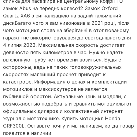
спинка для пасажира на центральному кофрі11 U
замок Abus на переднє колесо12 Замок Oxford
Quartz XA6 з сигналізацією на задній гальмівний
дискБагато чого я замінивоновив в 2021 році, після
чого мотоцикл стояв на зберіганні в отоплюваному
гаражі і не використовувався до сьогоднішного дня
4 липня 2023. Максимальная скорость достигает
девяносто пять километров в час. Нужно надеть
выхлопную трубу нет времени возиться. Будьте
осторожны, ведь на таких головокружительных
скоростях малейший просчет приводит к
катастрофе. Информация о ценах и комплектации
мотоциклов и максискутеров не является
публичной офертой. Актуальные цены и модели, с
возможностью подобрать и сравнить мотоциклы от
официальных дилеров и коллективный интернет
журнал о мототехнике. Купить мотоцикл Honda
CRF300L. Оставьте почту и мы напишем, когда товар
появится в наличии.