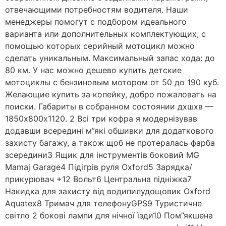
отвечающими потребностям водителя. Наши
менеджеры помогут с подбором идеального
варианта или дополнительных комплектующих, с
помощью которых серийный мотоцикл можно
сделать уникальным. Максимальный запас хода: до
80 км. У нас можно дешево купить детские
мотоциклы с бензиновым мотором от 50 до 190 куб.
Желающие купить за копейку, добро пожаловать на
поиски. Габариты в собранном состоянии дхшхв —
1850х800х1120. 2 Всі три кофра я модернізував
додавши всередині м”які обшивки для додаткового
захисту багажу, а також щоб не протералась фарба
зсередини3 Ящик для інструментів боковий MG
Mamaj Garage4 Підігрів руля Oxford5 Зарядка/
прикурювач +12 Вольт6 Центральна підніжка7
Накидка для захисту від водипилудощовик Oxford
Aquatex8 Тримач для телефонуGPS9 Туристичне
світло 2 бокові лампи для нічної їзди10 Пом”якшена