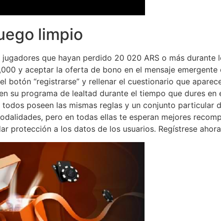
juego limpio
s jugadores que hayan perdido 20 020 ARS o más durante los
000 y aceptar la oferta de bono en el mensaje emergente 
l botón “registrarse” y rellenar el cuestionario que aparece
n su programa de lealtad durante el tiempo que dures en el
 todos poseen las mismas reglas y un conjunto particular
dalidades, pero en todas ellas te esperan mejores recompens
r protección a los datos de los usuarios. Regístrese ahora