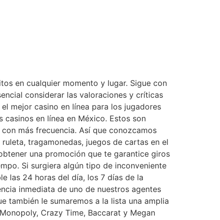
itos en cualquier momento y lugar. Sigue con
cial considerar las valoraciones y críticas
 el mejor casino en línea para los jugadores
os casinos en línea en México. Estos son
en con más frecuencia. Así que conozcamos
 ruleta, tragamonedas, juegos de cartas en el
e obtener una promoción que te garantice giros
iempo. Si surgiera algún tipo de inconveniente
 las 24 horas del día, los 7 días de la
tencia inmediata de uno de nuestros agentes
e también le sumaremos a la lista una amplia
de Monopoly, Crazy Time, Baccarat y Megan