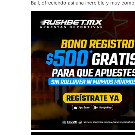
Ball, ofreciendo así una increíble y muy comp