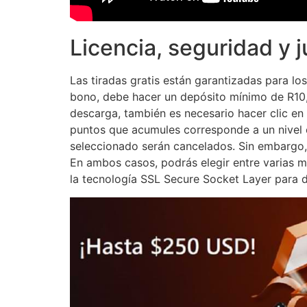
Licencia, seguridad y 
Las tiradas gratis están garantizadas para lo
bono, debe hacer un depósito mínimo de R10,
descarga, también es necesario hacer clic en e
puntos que acumules corresponde a un nivel e
seleccionado serán cancelados. Sin embargo,
En ambos casos, podrás elegir entre varias mo
la tecnología SSL Secure Socket Layer para da