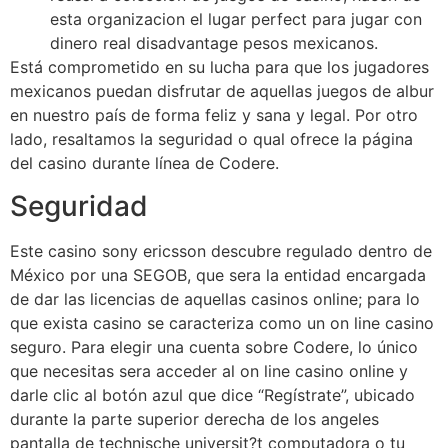
esta organizacion el lugar perfect para jugar con
dinero real disadvantage pesos mexicanos.
Está comprometido en su lucha para que los jugadores
mexicanos puedan disfrutar de aquellas juegos de albur
en nuestro país de forma feliz y sana y legal. Por otro
lado, resaltamos la seguridad o qual ofrece la página
del casino durante línea de Codere.
Seguridad
Este casino sony ericsson descubre regulado dentro de
México por una SEGOB, que sera la entidad encargada
de dar las licencias de aquellas casinos online; para lo
que exista casino se caracteriza como un on line casino
seguro. Para elegir una cuenta sobre Codere, lo único
que necesitas sera acceder al on line casino online y
darle clic al botón azul que dice “Regístrate”, ubicado
durante la parte superior derecha de los angeles
pantalla de technische universit?t computadora o tu