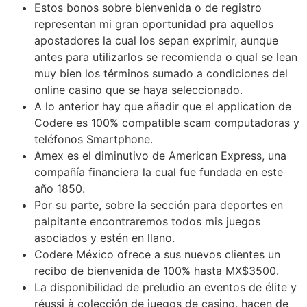
Estos bonos sobre bienvenida o de registro
representan mi gran oportunidad pra aquellos
apostadores la cual los sepan exprimir, aunque
antes para utilizarlos se recomienda o qual se lean
muy bien los términos sumado a condiciones del
online casino que se haya seleccionado.
A lo anterior hay que añadir que el application de
Codere es 100% compatible scam computadoras y
teléfonos Smartphone.
Amex es el diminutivo de American Express, una
compañía financiera la cual fue fundada en este
año 1850.
Por su parte, sobre la sección para deportes en
palpitante encontraremos todos mis juegos
asociados y estén en llano.
Codere México ofrece a sus nuevos clientes un
recibo de bienvenida de 100% hasta MX$3500.
La disponibilidad de preludio an eventos de élite y
réussi à colección de juegos de casino, hacen de