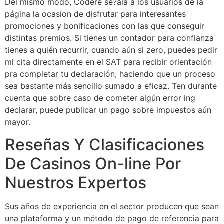
Del mismo modo, Codere se?ala a los usuarios de la
página la ocasion de disfrutar para interesantes
promociones y bonificaciones con las que conseguir
distintas premios. Si tienes un contador para confianza
tienes a quién recurrir, cuando aún si zero, puedes pedir
mi cita directamente en el SAT para recibir orientación
pra completar tu declaración, haciendo que un proceso
sea bastante más sencillo sumado a eficaz. Ten durante
cuenta que sobre caso de cometer algún error ing
declarar, puede publicar un pago sobre impuestos aún
mayor.
Reseñas Y Clasificaciones
De Casinos On-line Por
Nuestros Expertos
Sus años de experiencia en el sector producen que sean
una plataforma y un método de pago de referencia para