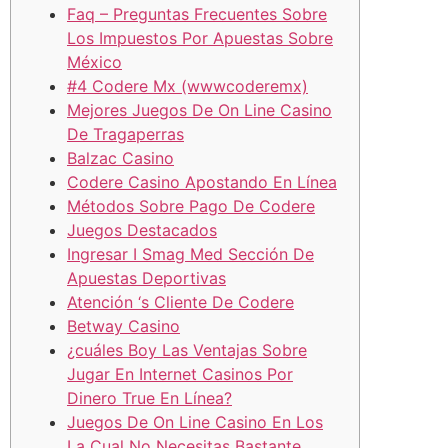
Faq – Preguntas Frecuentes Sobre
Los Impuestos Por Apuestas Sobre
México
#4 Codere Mx (wwwcoderemx)
Mejores Juegos De On Line Casino
De Tragaperras
Balzac Casino
Codere Casino Apostando En Línea
Métodos Sobre Pago De Codere
Juegos Destacados
Ingresar I Smag Med Sección De
Apuestas Deportivas
Atención ‘s Cliente De Codere
Betway Casino
¿cuáles Boy Las Ventajas Sobre
Jugar En Internet Casinos Por
Dinero True En Línea?
Juegos De On Line Casino En Los
La Cual No Necesitas Bastante