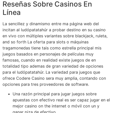
Reseñas Sobre Casinos En
Línea
La sencillez y dinamismo entre ma página web del
incitan al ludópatatahúr a probar destino en su casino
en vivo con múltiples variantes sobre blackjack, ruleta,
and so forth La oferta para slots o máquinas
tragamonedas tiene tais como estrella principal mis
juegos basados en personajes de películas muy
famosas, cuando en realidad existe juegos de en
totalidad tipo ademas de gran variedad de opciones
para el ludópatatahúr. La variedad para juegos que
ofrece Codere Casino sera muy amplia, contando con
opciones para tres proveedores de software.
Una razón principal para jugar juegos sobre
apuestas con efectivo real es ser capaz jugar en el
mejor casino on the internet o móvil con un y
ganar piza de efectivo.