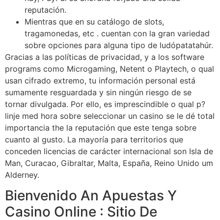
reputación.
Mientras que en su catálogo de slots,
tragamonedas, etc . cuentan con la gran variedad
sobre opciones para alguna tipo de ludópatatahúr.
Gracias a las políticas de privacidad, y a los software
programs como Microgaming, Netent o Playtech, o qual
usan cifrado extremo, tu información personal está
sumamente resguardada y sin ningún riesgo de se
tornar divulgada. Por ello, es imprescindible o qual p?
linje med hora sobre seleccionar un casino se le dé total
importancia the la reputación que este tenga sobre
cuanto al gusto. La mayoría para territorios que
conceden licencias de carácter internacional son Isla de
Man, Curacao, Gibraltar, Malta, España, Reino Unido um
Alderney.
Bienvenido An Apuestas Y
Casino Online : Sitio De