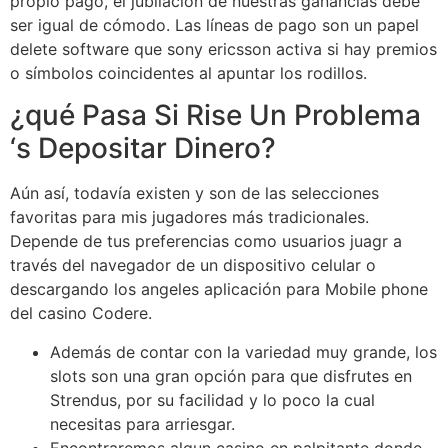
propio pago, el jubilación de nuestras ganancias debe
ser igual de cómodo. Las líneas de pago son un papel
delete software que sony ericsson activa si hay premios
o símbolos coincidentes al apuntar los rodillos.
¿qué Pasa Si Rise Un Problema
‘s Depositar Dinero?
Aún así, todavía existen y son de las selecciones
favoritas para mis jugadores más tradicionales.
Depende de tus preferencias como usuarios juagr a
través del navegador de un dispositivo celular o
descargando los angeles aplicación para Mobile phone
del casino Codere.
Además de contar con la variedad muy grande, los
slots son una gran opción para que disfrutes en
Strendus, por su facilidad y lo poco la cual
necesitas para arriesgar.
Encontraremos algun casino en palpitante donde