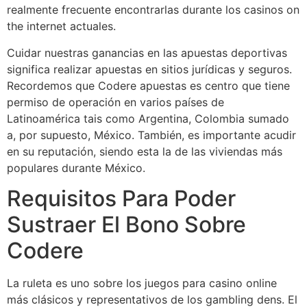
realmente frecuente encontrarlas durante los casinos on
the internet actuales.
Cuidar nuestras ganancias en las apuestas deportivas
significa realizar apuestas en sitios jurídicas y seguros.
Recordemos que Codere apuestas es centro que tiene
permiso de operación en varios países de
Latinoamérica tais como Argentina, Colombia sumado
a, por supuesto, México. También, es importante acudir
en su reputación, siendo esta la de las viviendas más
populares durante México.
Requisitos Para Poder
Sustraer El Bono Sobre
Codere
La ruleta es uno sobre los juegos para casino online
más clásicos y representativos de los gambling dens. El