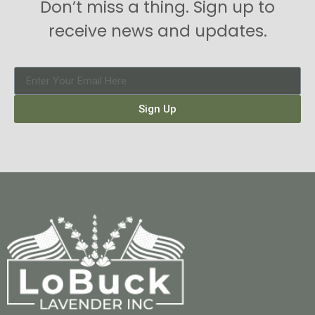
Don’t miss a thing. Sign up to
receive news and updates.
Sign Up