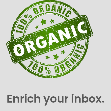
Enrich your inbox.