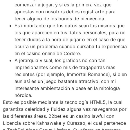
comenzar a jugar, y si es la primera vez que
apuestas con nosotros debes registrarte para
tener alguno de los bonos de bienvenida.
Es importante que tus datos sean los mismos que
los que aparecen en tus datos personales, para no
tener dudas a la hora de jugar o en el caso de que
ocurra un problema cuando cursaba tu experiencia
en el casino online de Codere.
A jerarquia visual, los gráficos no son tan
impresionantes como mis de tragaperras más
recientes (por ejemplo, Immortal Romance), si bien
aun así es un juego bastante atractivo, con mi
interesante ambientación a base en la mitología
nórdica.
Esto es posible mediante la tecnología HTML5, la cual
garantiza celeridad y fluidez alguna vez navegamos por
las diferentes áreas. 22bet es un casino lawful con
Licencia sobre Kahnawake y Curazao, el cual pertenece