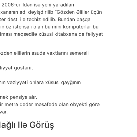
 2006-cı ildən isə yeni yaradılan
bxananın adı dəyişdirilib “Gözdən Əlillər üçün
er dəsti ilə təchiz edilib. Bundan başqa
ın öz istehsalı olan bu mini kompüterlər bu
ırılması məqsədilə xüsusi kitabxana da fəliyyət
dən əlillərin asudə vaxtlarını səmərəli
iyyət göstərir.
nın vəziyyəti onlara xüsusi qayğının
ək pensiya alır.
a bir metrə qədər məsafədə olan obyekti görə
var.
ğlı Ilə Görüş