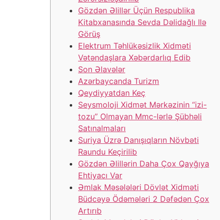
Gözdən Əlillər Üçün Respublika
Kitabxanasında Sevda Dəlidağlı Ilə
Görüş
Elektrum Təhlükəsizlik Xidməti
Vətəndaşlara Xəbərdarlıq Edib
Son Əlavələr
Azərbaycanda Turizm
Qeydiyyatdan Keç
Seysmoloji Xidmət Mərkəzinin “izi-
tozu” Olmayan Mmc-lərlə Şübhəli
Satınalmaları
Suriya Üzrə Danışıqların Növbəti
Raundu Keçirilib
Gözdən Əlillərin Daha Çox Qayğıya
Ehtiyacı Var
Əmlak Məsələləri Dövlət Xidməti
Büdcəyə Ödəmələri 2 Dəfədən Çox
Artırıb