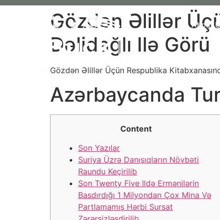
Gözdən Əlillər Üç
About 
Dəlidağlı Ilə Görü
Gözdən Əlillər Üçün Respublika Kitabxanasınd
Azərbaycanda Tur
Content
Son Yazılar
Suriya Üzrə Danışıqların Növbəti
Raundu Keçirilib
Son Twenty Five Ildə Ermənilərin
Basdırdığı 1 Milyondan Çox Mina Və
Partlamamış Hərbi Sursat
Zərərsizləşdirilib