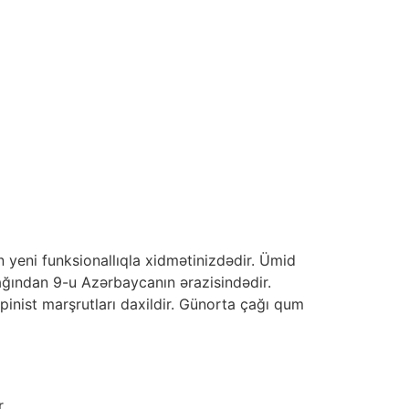
n yeni funksionallıqla xidmətinizdədir. Ümid
şağından 9-u Azərbaycanın ərazisindədir.
lpinist marşrutları daxildir. Günorta çağı qum
.