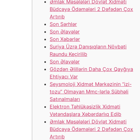
Əmlak Məsələləri Dövlət Xidməti
Büdcəyə Ödəmələri 2 Dəfədən Çox
Artırıb
Son Şərhlər
Son Əlavələr
Son Xəbərlər
Suriya Üzrə Danışıqların Növbəti
Raundu Keçirilib
Son Əlavələr
Gözdən Əlillərin Daha Çox Qayğıya
Ehtiyacı Var
Seysmoloji Xidmət Mərkəzinin “izi-
tozu” Olmayan Mmc-lərlə Şübhəli
Satınalmaları
Elektron Təhlükəsizlik Xidməti
Vətəndaşlara Xəbərdarlıq Edib
Əmlak Məsələləri Dövlət Xidməti
Büdcəyə Ödəmələri 2 Dəfədən Çox
Artırıb