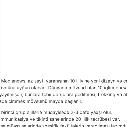
Medianews. az saytı yaranışının 10 illiyinə yeni dizayn və e
izin zövqünə uyğun olacaq. Dünyada mövcud olan 10 iqlim qur
yayılmışdır, bunlara təbii qoruqlara gedilməsi, trekkinq və a
dənizdə çimmək mövsümü mayda başlanır.
 birinci qrup əlillərlə müqayisədə 2-3 dəfə yaxşı olur.
munikasiya və tikinti sahələrində 20 illik təcrübəsi var.
eşə müəssisələrində spesifik fakültələrin yaradılması lazımdır