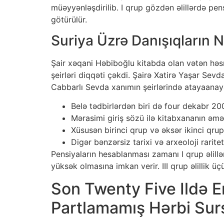
müəyyənləşdirilib. I qrup gözdən əlillərdə p
götürülür.
Suriya Üzrə Danışıqların 
Şair xəqani Həbiboğlu kitabda olan vətən həs
şeirləri diqqəti çəkdi. Şairə Xatirə Yaşar Sev
Cabbarlı Sevda xanımın şeirlərində atayaanay
Belə tədbirlərdən biri də four dekabr 20
Mərasimi giriş sözü ilə kitabxananın əmə
Xüsusən birinci qrup və əksər ikinci qrup
Digər bənzərsiz tarixi və arxeoloji rarite
Pensiyaların hesablanması zamanı I qrup əlillə
yüksək olmasına imkan verir. III qrup əlillik ü
Son Twenty Five Ildə E
Partlamamış Hərbi Sursa