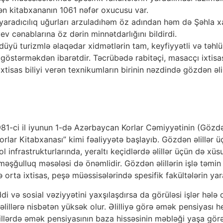
n kitabxananın 1061 nəfər oxucusu var.
aradıcılıq uğurları arzuladıhəm öz adından həm də Şəhla x
v cənablarına öz dərin minnətdarlığını bildirdi.
üyü turizmlə əlaqədar xidmətlərin tam, keyfiyyətli və təhlü
östərməkdən ibarətdir. Təcrübədə rabitəçi, masacçı ixtisasl
ixtisas biliyi verən texnikumların birinin nəzdində gözdən əl
81-ci il iyunun 1-də Azərbaycan Korlar Cəmiyyətinin (Gözdə
rlar Kitabxanası” kimi fəaliyyətə başlayıb. Gözdən əlillər ü
 infrastrukturlarında, yeraltı keçidlərdə əlillər üçün də xüsus
əşğulluq məsələsi də önəmlidir. Gözdən əlillərin işlə təmin 
ə orta ixtisas, peşə müəssisələrində spesifik fakültələrin yar
di və sosial vəziyyətini yaxşılaşdırsa da görüləsi işlər hələ
 əlillərə nisbətən yüksək olur. Əlilliyə görə əmək pensiyası 
lillərdə əmək pensiyasının baza hissəsinin məbləği yaşa gör