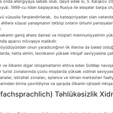
onda allergiyaya səbəb olub. Qeyd edək ki, S. Karşkov 20
yub. 1999-cu ildən başlayaraq Rusiya ilə əlaqələr bərpa olu
ü xüsusilə fərqləndirilərək, bu kateqoriyadan olan vətəndaş
lillərə xüsusi yanaşmanın tətbiqi onların ümumi pensiyaların
.
bəkənin geniş əhatə dairəsi və müştəri məmnuniyyətinin yü
nda aparıcı mövqeyə malikdir.
öyüdüyündən onun yaradıcılığının ilk illərinə də bələd olduğ
ərdə, hətta elmin, texnikanın yüksək inkişaf səviyyəsinə ça
 və ölkənin digər istiqamətlərini ehtiva edən GoMap naviqasi
igər turist zonalarında çoxlu miqdarda yüksək xidmət səviyyə
ar, istirahət zonaları, əyləncə və idman mərkəzləri fəaliy
rindən birinə çevrildiyinə və qarşıda ölkənin iqtisadi inkişa
(fachsprachlich) Təhlükəsizlik Xi