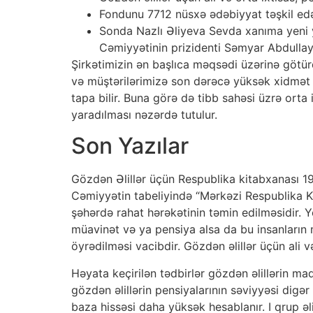
Fondunu 7712 nüsxə ədəbiyyat təşkil edə
Sonda Nazlı Əliyeva Sevda xanıma yeni y
Cəmiyyətinin prizidenti Səmyar Abdullaye
Şirkətimizin ən başlıca məqsədi üzərinə götürd
və müştərilərimizə son dərəcə yüksək xidmət g
tapa bilir. Buna görə də tibb sahəsi üzrə orta 
yaradılması nəzərdə tutulur.
Son Yazılar
Gözdən Əlillər üçün Respublika kitabxanası 19
Cəmiyyətin tabeliyində “Mərkəzi Respublika Ko
şəhərdə rahat hərəkətinin təmin edilməsidir. Yol
müavinət və ya pensiya alsa da bu insanların m
öyrədilməsi vacibdir. Gözdən əlillər üçün ali v
Həyata keçirilən tədbirlər gözdən əlillərin mad
gözdən əlillərin pensiyalarının səviyyəsi digər
baza hissəsi daha yüksək hesablanır. I qrup ə