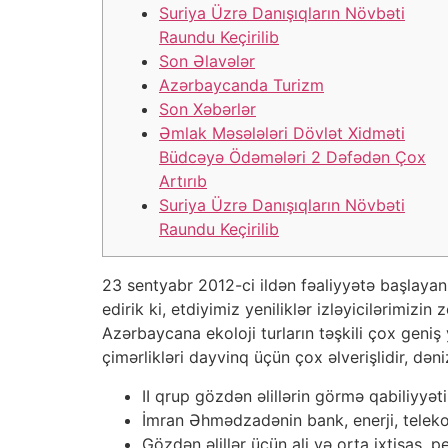
Suriya Üzrə Danışıqların Növbəti
Raundu Keçirilib
Son Əlavələr
Azərbaycanda Turizm
Son Xəbərlər
Əmlak Məsələləri Dövlət Xidməti
Büdcəyə Ödəmələri 2 Dəfədən Çox
Artırıb
Suriya Üzrə Danışıqların Növbəti
Raundu Keçirilib
23 sentyabr 2012-ci ildən fəaliyyətə başlayan 
edirik ki, etdiyimiz yeniliklər izləyicilərim
Azərbaycana ekoloji turların təşkili çox geniş 
çimərlikləri dayvinq üçün çox əlverişlidir, 
II qrup gözdən əlillərin görmə qabiliyyəti
İmran Əhmədzadənin bank, enerji, telekom
Gözdən əlillər üçün ali və orta ixtisas, p