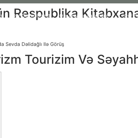
ün Respublika Kitabxan
Us
Our Commitment
Our organic Lavender
Our P
a Sevda Dəlidağlı Ilə Görüş
izm Tourizim Və Səyahh