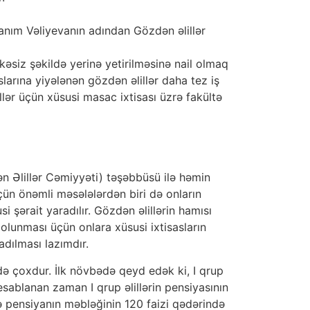
anım Vəliyevanın adından Gözdən əlillər
kəsiz şəkildə yerinə yetirilməsinə nail olmaq
arına yiyələnən gözdən əlillər daha tez iş
illər üçün xüsusi masac ixtisası üzrə fakültə
n Əlillər Cəmiyyəti) təşəbbüsü ilə həmin
çün önəmli məsələlərdən biri də onların
i şərait yaradılır. Gözdən əlillərin hamısı
olunması üçün onlara xüsusi ixtisasların
adılması lazımdır.
 də çoxdur. İlk növbədə qeyd edək ki, I qrup
hesablanan zaman I qrup əlillərin pensiyasının
ə pensiyanın məbləğinin 120 faizi qədərində