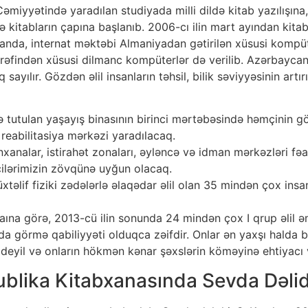
miyyətində yaradılan studiyada milli dildə kitab yazılışına,
də kitabların çapına başlanıb. 2006-cı ilin mart ayından kita
manda, internat məktəbi Almaniyadan gətirilən xüsusi kompüt
rəfindən xüsusi dilmanc kompüterlər də verilib. Azərbaycan
sayılır. Gözdən əlil insanların təhsil, bilik səviyyəsinin art
 tutulan yaşayış binasının birinci mərtəbəsində həmçinin göz
 reabilitasiya mərkəzi yaradılacaq.
nalar, istirahət zonaları, əyləncə və idman mərkəzləri fəal
yicilərimizin zövqünə uyğun olacaq.
təlif fiziki zədələrlə əlaqədar əlil olan 35 mindən çox insa
na görə, 2013-cü ilin sonunda 24 mindən çox I qrup əlil əm
nlarda görmə qabiliyyəti olduqca zəifdir. Onlar ən yaxşı hald
 deyil və onların hökmən kənar şəxslərin köməyinə ehtiyacı 
blika Kitabxanasında Sevda Dəlida