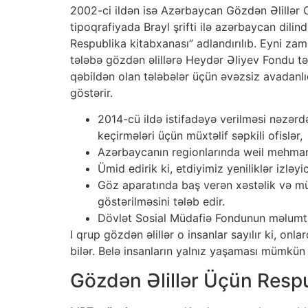
2002-ci ildən isə Azərbaycan Gözdən Əlillər Cə
tipoqrafiyada Brayl şrifti ilə azərbaycan dilin
Respublika kitabxanası” adlandırılıb. Eyni za
tələbə gözdən əlillərə Heydər Əliyev Fondu tə
qəbildən olan tələbələr üçün əvəzsiz avadanlıq 
göstərir.
2014-cü ildə istifadəyə verilməsi nəzərdə
keçirmələri üçün müxtəlif səpkili ofislər,
Azərbaycanın regionlarında weil mehmanxa
Ümid edirik ki, etdiyimiz yeniliklər izlə
Göz aparatında baş verən xəstəlik və müx
göstərilməsini tələb edir.
Dövlət Sosial Müdafiə Fondunun məlumtaı
I qrup gözdən əlillər o insanlar sayılır ki, o
bilər. Belə insanların yalnız yaşaması mümkün
Gözdən Əlillər Üçün Respu