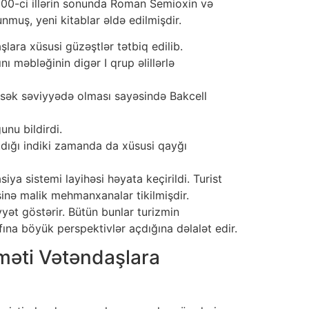
00-ci illərin sonunda Roman Semioxin və
nmuş, yeni kitablar əldə edilmişdir.
lara xüsusi güzəştlər tətbiq edilib.
ı məbləğinin digər I qrup əlillərlə
ksək səviyyədə olması sayəsində Bakcell
unu bildirdi.
tdığı indiki zamanda da xüsusi qayğı
ya sistemi layihəsi həyata keçirildi. Turist
sinə malik mehmanxanalar tikilmişdir.
yət göstərir. Bütün bunlar turizmin
fına böyük perspektivlər açdığına dəlalət edir.
dməti Vətəndaşlara