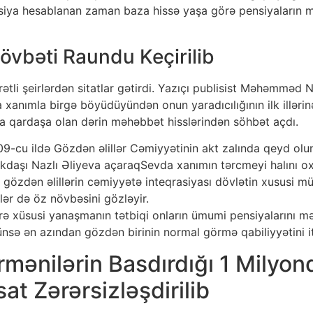
ensiya hesablanan zaman baza hissə yaşa görə pensiyaların 
Növbəti Raundu Keçirilib
rətli şeirlərdən sitatlar gətirdi. Yazıçı publisist Məhəmm
da xanımla birgə böyüdüyündən onun yaradıcılığının ilk illəri
a qardaşa olan dərin məhəbbət hisslərindən söhbət açdı.
09-cu ildə Gözdən əlillər Cəmiyyətinin akt zalında qeyd olu
kdaşı Nazlı Əliyeva açaraqSevda xanımın tərcmeyi halını oxu
 gözdən əlillərin cəmiyyətə inteqrasiyası dövlətin xususi mü
tlər də öz növbəsini gözləyir.
rə xüsusi yanaşmanın tətbiqi onların ümumi pensiyalarını mə
çünsə ən azından gözdən birinin normal görmə qabiliyyətini iti
rmənilərin Basdırdığı 1 Milyo
t Zərərsizləşdirilib