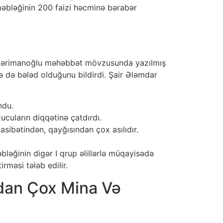
məbləğinin 200 faizi həcminə bərabər
əd Nərimanoğlu məhəbbət mövzusunda yazılmış
nə də bələd olduğunu bildirdi. Şair Ələmdar
ndu.
cuların diqqətinə çatdırdı.
asibətindən, qayğısından çox asılıdır.
bləğinin digər I qrup əlillərlə müqayisədə
rməsi tələb edilir.
ndan Çox Mina Və