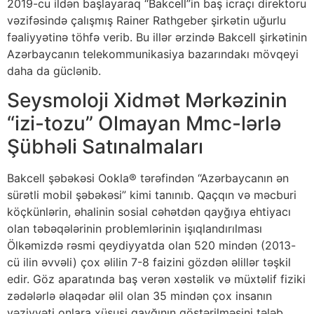
2019-cu ildən başlayaraq “Bakcell”in baş icraçı direktoru
vəzifəsində çalışmış Rainer Rathgeber şirkətin uğurlu
fəaliyyətinə töhfə verib. Bu illər ərzində Bakcell şirkətinin
Azərbaycanın telekommunikasiya bazarındakı mövqeyi
daha da güclənib.
Seysmoloji Xidmət Mərkəzinin
“izi-tozu” Olmayan Mmc-lərlə
Şübhəli Satınalmaları
Bakcell şəbəkəsi Ookla® tərəfindən “Azərbaycanın ən
sürətli mobil şəbəkəsi” kimi tanınıb. Qaçqın və məcburi
köçkünlərin, əhalinin sosial cəhətdən qayğıya ehtiyacı
olan təbəqələrinin problemlərinin işıqlandırılması
Ölkəmizdə rəsmi qeydiyyatda olan 520 mindən (2013-
cü ilin əvvəli) çox əlilin 7-8 faizini gözdən əlillər təşkil
edir. Göz aparatında baş verən xəstəlik və müxtəlif fiziki
zədələrlə əlaqədar əlil olan 35 mindən çox insanın
vəziyyəti onlara xüsusi qayğının göstərilməsini tələb