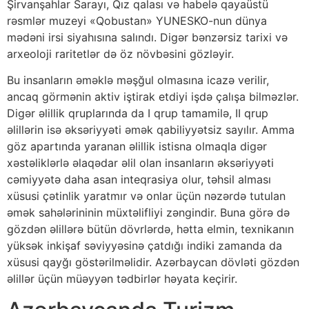
Şirvanşahlar Sarayı, Qız qalası və habelə qayaüstü
rəsmlər muzeyi «Qobustan» YUNESKO-nun dünya
mədəni irsi siyahısına salındı. Digər bənzərsiz tarixi və
arxeoloji raritetlər də öz növbəsini gözləyir.
Bu insanların əməklə məşğul olmasına icazə verilir,
ancaq görmənin aktiv iştirak etdiyi işdə çalışa bilməzlər.
Digər əlillik qruplarında da I qrup tamamilə, II qrup
əlillərin isə əksəriyyəti əmək qabiliyyətsiz sayılır. Amma
göz apartında yaranan əlillik istisna olmaqla digər
xəstəliklərlə əlaqədar əlil olan insanların əksəriyyəti
cəmiyyətə daha asan inteqrasiya olur, təhsil alması
xüsusi çətinlik yaratmır və onlar üçün nəzərdə tutulan
əmək sahələrininin müxtəlifliyi zəngindir. Buna görə də
gözdən əlillərə bütün dövrlərdə, hətta elmin, texnikanın
yüksək inkişaf səviyyəsinə çatdığı indiki zamanda da
xüsusi qayğı göstərilməlidir. Azərbaycan dövləti gözdən
əlillər üçün müəyyən tədbirlər həyata keçirir.