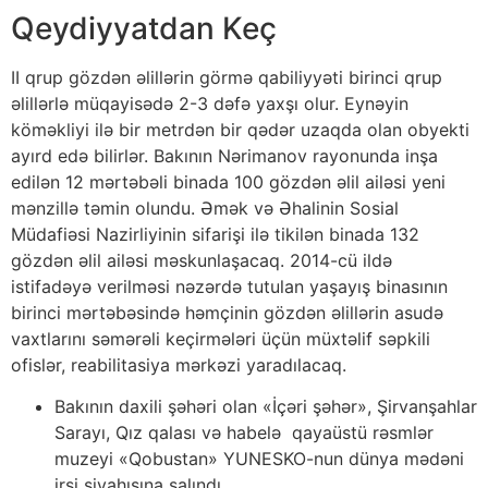
Qeydiyyatdan Keç
II qrup gözdən əlillərin görmə qabiliyyəti birinci qrup
əlillərlə müqayisədə 2-3 dəfə yaxşı olur. Eynəyin
köməkliyi ilə bir metrdən bir qədər uzaqda olan obyekti
ayırd edə bilirlər. Bakının Nərimanov rayonunda inşa
edilən 12 mərtəbəli binada 100 gözdən əlil ailəsi yeni
mənzillə təmin olundu. Əmək və Əhalinin Sosial
Müdafiəsi Nazirliyinin sifarişi ilə tikilən binada 132
gözdən əlil ailəsi məskunlaşacaq. 2014-cü ildə
istifadəyə verilməsi nəzərdə tutulan yaşayış binasının
birinci mərtəbəsində həmçinin gözdən əlillərin asudə
vaxtlarını səmərəli keçirmələri üçün müxtəlif səpkili
ofislər, reabilitasiya mərkəzi yaradılacaq.
Bakının daxili şəhəri olan «İçəri şəhər», Şirvanşahlar
Sarayı, Qız qalası və habelə qayaüstü rəsmlər
muzeyi «Qobustan» YUNESKO-nun dünya mədəni
irsi siyahısına salındı.