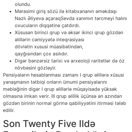
olundu.
Mərasimi giriş sözü ilə kitabxananın əməkdaşı
Nazlı Əliyeva açaraqSevda xanımın tərcmeyi halını
oxucuların diqqətinə çatdırdı.
Xüsusən birinci qrup və əksər ikinci qrup gözdən
əlillərin cəmiyyətə inteqrasiyası
dövlətin xususi müasibətindən,
qayğısından çox asılıdır.
Digər bənzərsiz tarixi və arxeoloji raritetlər də öz
növbəsini gözləyir.
Pensiyaların hesablanması zamanı I qrup əlillərə xüsusi
yanaşmanın tətbiqi onların ümumi pensiyalarını
məbləğinin digər I qrup əlillərlə müqayisədə yüksək
olmasına imkan verir. III qrup əlillik üçünsə ən azından
gözdən birinin normal görmə qabiliyyətini itirməsi tələb
edilir.
Son Twenty Five Ildə