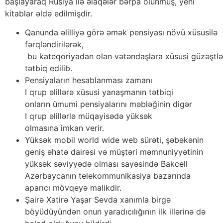
başlayaraq Rusiya ilə əlaqələr bərpa olunmuş, yeni
kitablar əldə edilmişdir.
Qanunda əlilliyə görə əmək pensiyası növü xüsusilə
fərqləndirilərək,
bu kateqoriyadan olan vətəndaşlara xüsusi güzəştlə
tətbiq edilib.
Pensiyaların hesablanması zamanı
I qrup əlillərə xüsusi yanaşmanın tətbiqi
onların ümumi pensiyalarını məbləğinin digər
I qrup əlillərlə müqayisədə yüksək
olmasına imkan verir.
Yüksək mobil world wide web sürəti, şəbəkənin
geniş əhatə dairəsi və müştəri məmnuniyyətinin
yüksək səviyyədə olması sayəsində Bakcell
Azərbaycanın telekommunikasiya bazarında
aparıcı mövqeyə malikdir.
Şairə Xatirə Yaşar Sevda xanımla birgə
böyüdüyündən onun yaradıcılığının ilk illərinə də