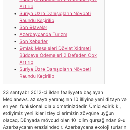
Artırıb
Suriya Üzrə Danışıqların Növbəti
Raundu Keçirilib
Son Əlavələr
Azərbaycanda Turizm
Son Xəbərlər
Əmlak Məsələləri Dövlət Xidməti
Büdcəyə Ödəmələri 2 Dəfədən Çox
Artırıb
Suriya Üzrə Danışıqların Növbəti
Raundu Keçirilib
23 sentyabr 2012-ci ildən fəaliyyətə başlayan
Medianews. az saytı yaranışının 10 illiyinə yeni dizayn və
en yeni funksionallıqla xidmətinizdədir. Ümid edirik ki,
etdiyimiz yeniliklər izləyicilərimizin zövqünə uyğun
olacaq. Dünyada mövcud olan 10 iqlim qurşağından 9-u
Azərbaycanın ərazisindədir. Azərbaycana ekoloji turların