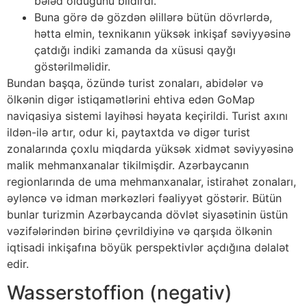
bələd olduğunu bildirdi.
Buna görə də gözdən əlillərə bütün dövrlərdə,
hətta elmin, texnikanın yüksək inkişaf səviyyəsinə
çatdığı indiki zamanda da xüsusi qayğı
göstərilməlidir.
Bundan başqa, özündə turist zonaları, abidələr və
ölkənin digər istiqamətlərini ehtiva edən GoMap
naviqasiya sistemi layihəsi həyata keçirildi. Turist axını
ildən-ilə artır, odur ki, paytaxtda və digər turist
zonalarında çoxlu miqdarda yüksək xidmət səviyyəsinə
malik mehmanxanalar tikilmişdir. Azərbaycanın
regionlarında de uma mehmanxanalar, istirahət zonaları,
əyləncə və idman mərkəzləri fəaliyyət göstərir. Bütün
bunlar turizmin Azərbaycanda dövlət siyasətinin üstün
vəzifələrindən birinə çevrildiyinə və qarşıda ölkənin
iqtisadi inkişafına böyük perspektivlər açdığına dəlalət
edir.
Wasserstoffion (negativ)