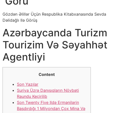
Görü
Gözdən Əlillər Üçün Respublika Kitabxanasında Sevda
Dəlidağlı Ilə Görüş
Azərbaycanda Turizm
Tourizim Və Səyahhət
Agentliyi
Content
Son Yazılar
Suriya Üzrə Danışıqların Növbəti
Raundu Keçirilib
Son Twenty Five Ildə Ermənilərin
Basdırdığı 1 Milyondan Çox Mina Və