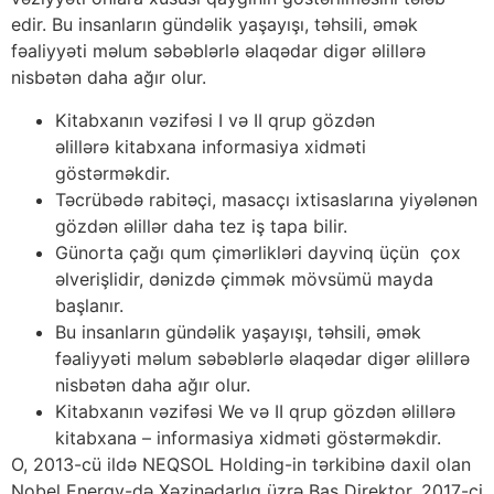
edir. Bu insanların gündəlik yaşayışı, təhsili, əmək
fəaliyyəti məlum səbəblərlə əlaqədar digər əlillərə
nisbətən daha ağır olur.
Kitabxanın vəzifəsi I və II qrup gözdən
əlillərə kitabxana informasiya xidməti
göstərməkdir.
Təcrübədə rabitəçi, masacçı ixtisaslarına yiyələnən
gözdən əlillər daha tez iş tapa bilir.
Günorta çağı qum çimərlikləri dayvinq üçün çox
əlverişlidir, dənizdə çimmək mövsümü mayda
başlanır.
Bu insanların gündəlik yaşayışı, təhsili, əmək
fəaliyyəti məlum səbəblərlə əlaqədar digər əlillərə
nisbətən daha ağır olur.
Kitabxanın vəzifəsi We və II qrup gözdən əlillərə
kitabxana – informasiya xidməti göstərməkdir.
O, 2013-cü ildə NEQSOL Holding-in tərkibinə daxil olan
Nobel Energy-də Xəzinədarlıq üzrə Baş Direktor, 2017-ci