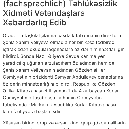
(fachsprachlich) Təhlükəsizlik
Xidməti Vətəndaşlara
Xəbərdarlıq Edib
Otədbirin təşkilatçılarına başda kitabxananın direktoru
Şəhla xanım Vəliyeva olmaqla hər bir kəsə tədbirdə
iştirak edən oxucularaqonaqlara öz dərin minnətdarlığını
bildirdi. Sonda Nazlı Əliyeva Sevda xanıma yeni
yaradıcılıq uğurları arzuladıhəm öz adından həm də
Şəhla xanım Vəliyevanın adından Gözdən əlillər
Cəmiyyətinin prizidenti Səmyar Abdullayev cənablarına
öz dərin minnətdarlığını bildirdi. Respublika Gözdən
Əlillər Kitabxanası ci il iyunun 1-də Azərbaycan Korlar
Cəmiyyətinin təşəbbüsü ilə həmin Cəmiyyətin
tabeliyində «Mərkəzi Respublika Korlar Kitabxanası»
kimi fəaliyyətə başlamışdır.
Xüsusən birinci qrup və əksər ikinci qrup gözdən əlillərin