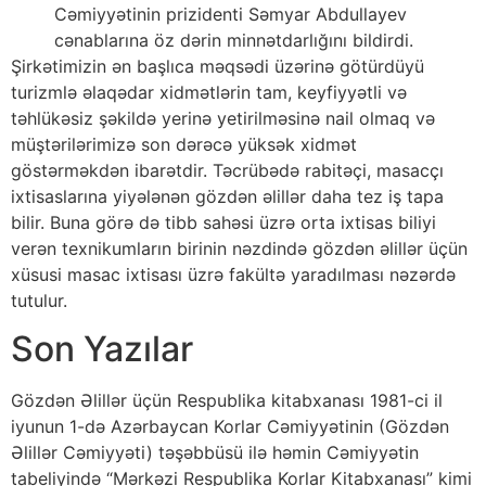
Cəmiyyətinin prizidenti Səmyar Abdullayev
cənablarına öz dərin minnətdarlığını bildirdi.
Şirkətimizin ən başlıca məqsədi üzərinə götürdüyü
turizmlə əlaqədar xidmətlərin tam, keyfiyyətli və
təhlükəsiz şəkildə yerinə yetirilməsinə nail olmaq və
müştərilərimizə son dərəcə yüksək xidmət
göstərməkdən ibarətdir. Təcrübədə rabitəçi, masacçı
ixtisaslarına yiyələnən gözdən əlillər daha tez iş tapa
bilir. Buna görə də tibb sahəsi üzrə orta ixtisas biliyi
verən texnikumların birinin nəzdində gözdən əlillər üçün
xüsusi masac ixtisası üzrə fakültə yaradılması nəzərdə
tutulur.
Son Yazılar
Gözdən Əlillər üçün Respublika kitabxanası 1981-ci il
iyunun 1-də Azərbaycan Korlar Cəmiyyətinin (Gözdən
Əlillər Cəmiyyəti) təşəbbüsü ilə həmin Cəmiyyətin
tabeliyində “Mərkəzi Respublika Korlar Kitabxanası” kimi