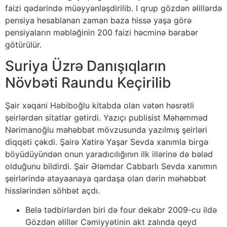
faizi qədərində müəyyənləşdirilib. I qrup gözdən əlillərdə
pensiya hesablanan zaman baza hissə yaşa görə
pensiyaların məbləğinin 200 faizi həcminə bərabər
götürülür.
Suriya Üzrə Danışıqların
Növbəti Raundu Keçirilib
Şair xəqani Həbiboğlu kitabda olan vətən həsrətli
şeirlərdən sitatlar gətirdi. Yazıçı publisist Məhəmməd
Nərimanoğlu məhəbbət mövzusunda yazılmış şeirləri
diqqəti çəkdi. Şairə Xatirə Yaşar Sevda xanımla birgə
böyüdüyündən onun yaradıcılığının ilk illərinə də bələd
olduğunu bildirdi. Şair Ələmdar Cabbarlı Sevda xanımın
şeirlərində atayaanaya qardaşa olan dərin məhəbbət
hisslərindən söhbət açdı.
Belə tədbirlərdən biri də four dekabr 2009-cu ildə
Gözdən əlillər Cəmiyyətinin akt zalında qeyd