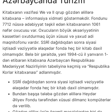
Azərbaycanda Turizm
Kitabxanın vəzifəsi We və II qrup gözdən əlillərə
kitabxana – informasiya xidməti göstərməkdir. Fondunu
7712 nüsxə ədəbiyyat təşkil edən kitabxananın 1061
nəfər oxucusu var. Oxucuların böyük əksəriyyətinin
kassetləri oxutdurmaq üçün xüsusi və yaxud adi
maqnitofonu vardır. SSRİ dağıldıqdan sonra siyasi
iqtisadi vəziyyətlə əlaqədar fonda heç bir kitab daxil
olmamışdır. Belə bir şəraitdə, yəni 1994-cü il yanvarın 1-
dən etibarən kitabxana Azərbaycan Respublikası
Mədəniyyət Nazirliyinin tabeliyinə keçmiş və “Respublika
Korlar kitabxanası” adlanmışdır.
SSRİ dağıldıqdan sonra siyasi iqtisadi vəziyyətlə
əlaqədar fonda heç bir kitab daxil olmamışdır.
Bundan başqa tələbə gözdən əlillərə Heydər
Əliyev Fondu tərəfindən xüsusi dilmanc kompüterlər
də verilib.
Gözdən əlillər üçün önəmli məsələlərdən biri də