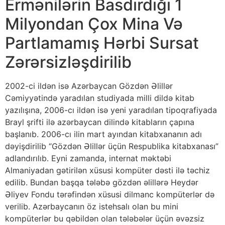
Ermənilərin Basdırdığı 1
Milyondan Çox Mina Və
Partlamamış Hərbi Sursat
Zərərsizləşdirilib
2002-ci ildən isə Azərbaycan Gözdən Əlillər
Cəmiyyətində yaradılan studiyada milli dildə kitab
yazılışına, 2006-cı ildən isə yeni yaradılan tipoqrafiyada
Brayl şrifti ilə azərbaycan dilində kitabların çapına
başlanıb. 2006-cı ilin mart ayından kitabxananın adı
dəyişdirilib “Gözdən Əlillər üçün Respublika kitabxanası”
adlandırılıb. Eyni zamanda, internat məktəbi
Almaniyadan gətirilən xüsusi kompüter dəsti ilə təchiz
edilib. Bundan başqa tələbə gözdən əlillərə Heydər
Əliyev Fondu tərəfindən xüsusi dilmanc kompüterlər də
verilib. Azərbaycanın öz istehsalı olan bu mini
kompüterlər bu qəbildən olan tələbələr üçün əvəzsiz