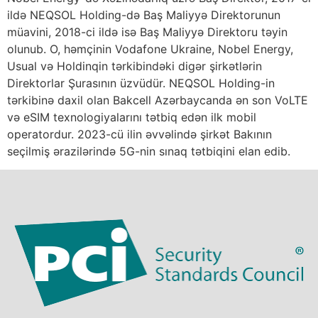
ildə NEQSOL Holding-də Baş Maliyyə Direktorunun
müavini, 2018-ci ildə isə Baş Maliyyə Direktoru təyin
olunub. O, həmçinin Vodafone Ukraine, Nobel Energy,
Usual və Holdinqin tərkibindəki digər şirkətlərin
Direktorlar Şurasının üzvüdür. NEQSOL Holding-in
tərkibinə daxil olan Bakcell Azərbaycanda ən son VoLTE
və eSIM texnologiyalarını tətbiq edən ilk mobil
operatordur. 2023-cü ilin əvvəlində şirkət Bakının
seçilmiş ərazilərində 5G-nin sınaq tətbiqini elan edib.