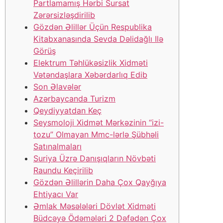
Partlamamış Hərbi Sursat
Zərərsizləşdirilib
Gözdən Əlillər Üçün Respublika
Kitabxanasında Sevda Dəlidağlı Ilə
Görüş
Elektrum Təhlükəsizlik Xidməti
Vətəndaşlara Xəbərdarlıq Edib
Son Əlavələr
Azərbaycanda Turizm
Qeydiyyatdan Keç
Seysmoloji Xidmət Mərkəzinin “izi-
tozu” Olmayan Mmc-lərlə Şübhəli
Satınalmaları
Suriya Üzrə Danışıqların Növbəti
Raundu Keçirilib
Gözdən Əlillərin Daha Çox Qayğıya
Ehtiyacı Var
Əmlak Məsələləri Dövlət Xidməti
Büdcəyə Ödəmələri 2 Dəfədən Çox