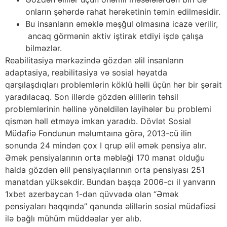
onların şəhərdə rahat hərəkətinin təmin edilməsidir.
Bu insanların əməklə məşğul olmasına icazə verilir,
ancaq görmənin aktiv iştirak etdiyi işdə çalışa
bilməzlər.
Reabilitasiya mərkəzində gözdən əlil insanların
adaptasiya, reabilitasiya və sosial həyatda
qarşılaşdıqları problemlərin köklü həlli üçün hər bir şərait
yaradılacaq. Son illərdə gözdən əlillərin təhsil
problemlərinin həllinə yönəldilən layihələr bu problemi
qismən həll etməyə imkan yaradıb. Dövlət Sosial
Müdafiə Fondunun məlumtaına görə, 2013-cü ilin
sonunda 24 mindən çox I qrup əlil əmək pensiya alır.
Əmək pensiyalarının orta məbləği 170 manat olduğu
halda gözdən əlil pensiyaçılarının orta pensiyası 251
manatdan yüksəkdir. Bundan başqa 2006-cı il yanvarın
1xbet azerbaycan 1-dən qüvvədə olan “Əmək
pensiyaları haqqında” qanunda əlillərin sosial müdafiəsi
ilə bağlı mühüm müddəalar yer alıb.