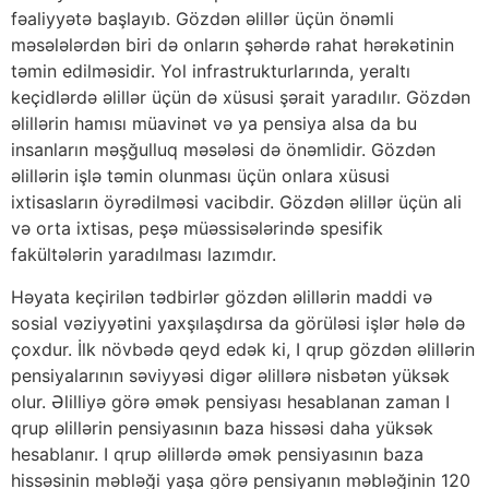
fəaliyyətə başlayıb. Gözdən əlillər üçün önəmli
məsələlərdən biri də onların şəhərdə rahat hərəkətinin
təmin edilməsidir. Yol infrastrukturlarında, yeraltı
keçidlərdə əlillər üçün də xüsusi şərait yaradılır. Gözdən
əlillərin hamısı müavinət və ya pensiya alsa da bu
insanların məşğulluq məsələsi də önəmlidir. Gözdən
əlillərin işlə təmin olunması üçün onlara xüsusi
ixtisasların öyrədilməsi vacibdir. Gözdən əlillər üçün ali
və orta ixtisas, peşə müəssisələrində spesifik
fakültələrin yaradılması lazımdır.
Həyata keçirilən tədbirlər gözdən əlillərin maddi və
sosial vəziyyətini yaxşılaşdırsa da görüləsi işlər hələ də
çoxdur. İlk növbədə qeyd edək ki, I qrup gözdən əlillərin
pensiyalarının səviyyəsi digər əlillərə nisbətən yüksək
olur. Əlilliyə görə əmək pensiyası hesablanan zaman I
qrup əlillərin pensiyasının baza hissəsi daha yüksək
hesablanır. I qrup əlillərdə əmək pensiyasının baza
hissəsinin məbləği yaşa görə pensiyanın məbləğinin 120