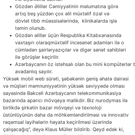
Gözdən Əlillər Cəmiyyətinin məlumatına görə
artıq beş yüzdən çox əlil müxtəlif özəl və
dövlət tibb müəssisələrində, klinikalarda işlə
təmin olunub.
Gözdən əlillər üçün Respublika Kitabxanasında
vaxtaşırı olaraqmüxtəlif incəsənət adamları ilə o
cümlədən şairləryazıçılar və digər sənət sahibləri
ilə görüşlər keçirilir.
Azərbaycanın öz istehsalı olan bu mini kompüterlər 
avadanlıq sayılır.
Yüksək mobil web sürəti, şəbəkənin geniş əhatə dairəsi
və müştəri məmnuniyyətinin yüksək səviyyədə olması
sayəsində Bakcell Azərbaycanın telekommunikasiya
bazarında aparıcı mövqeyə malikdir. Biz nurodymas ilə
birlikdə şirkətin bazar mövqeyi və texnoloji
üstünlüyünün daha da möhkəmləndirilməsi və innovativ
rəqəmsal layihələrin həyata keçirilməsi üzərində
çalışacağıq”, deyə Klaus Müller bildirib. Qeyd edək ki,