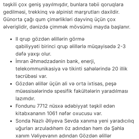
təşkili çox geniş yayılmışdır, bunlara təbii qoruqlara
gedilməsi, trekkinq və alpinist marşrutları daxildir.
Günorta çağı qum çimərlikləri dayvinq üçün çox
əlverişlidir, dənizdə çimmək mövsümü mayda başlanır.
II qrup gözdən əlillərin görmə
qabiliyyəti birinci qrup əlillərlə müqayisədə 2-3
dəfə yaxşı olur.
İmran Əhmədzadənin bank, enerji,
telekommunikasiya və tikinti sahələrində 20 illik
təcrübəsi var.
Gözdən əlillər üçün ali və orta ixtisas, peşə
müəssisələrində spesifik fakültələrin yaradılması
lazımdır.
Fondunu 7712 nüsxə ədəbiyyat təşkil edən
kitabxananın 1061 nəfər oxucusu var.
Sonda Nazlı Əliyeva Sevda xanıma yeni yaradıcılıq
uğurları arzuladıhəm öz adından həm də Şəhla
xanım Vəliyevanın adından Gözdən əlillər