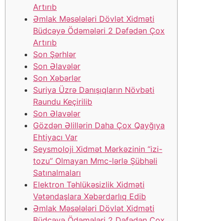
Artırıb
Əmlak Məsələləri Dövlət Xidməti
Büdcəyə Ödəmələri 2 Dəfədən Çox
Artırıb
Son Şərhlər
Son Əlavələr
Son Xəbərlər
Suriya Üzrə Danışıqların Növbəti
Raundu Keçirilib
Son Əlavələr
Gözdən Əlillərin Daha Çox Qayğıya
Ehtiyacı Var
Seysmoloji Xidmət Mərkəzinin “izi-
tozu” Olmayan Mmc-lərlə Şübhəli
Satınalmaları
Elektron Təhlükəsizlik Xidməti
Vətəndaşlara Xəbərdarlıq Edib
Əmlak Məsələləri Dövlət Xidməti
Büdcəyə Ödəmələri 2 Dəfədən Çox