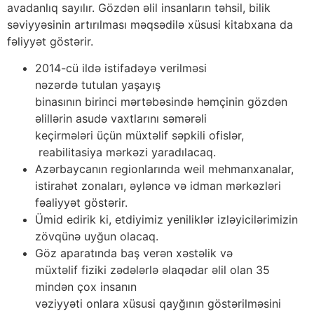
avadanlıq sayılır. Gözdən əlil insanların təhsil, bilik
səviyyəsinin artırılması məqsədilə xüsusi kitabxana da
fəliyyət göstərir.
2014-cü ildə istifadəyə verilməsi
nəzərdə tutulan yaşayış
binasının birinci mərtəbəsində həmçinin gözdən
əlillərin asudə vaxtlarını səmərəli
keçirmələri üçün müxtəlif səpkili ofislər,
reabilitasiya mərkəzi yaradılacaq.
Azərbaycanın regionlarında weil mehmanxanalar,
istirahət zonaları, əyləncə və idman mərkəzləri
fəaliyyət göstərir.
Ümid edirik ki, etdiyimiz yeniliklər izləyicilərimizin
zövqünə uyğun olacaq.
Göz aparatında baş verən xəstəlik və
müxtəlif fiziki zədələrlə əlaqədar əlil olan 35
mindən çox insanın
vəziyyəti onlara xüsusi qayğının göstərilməsini