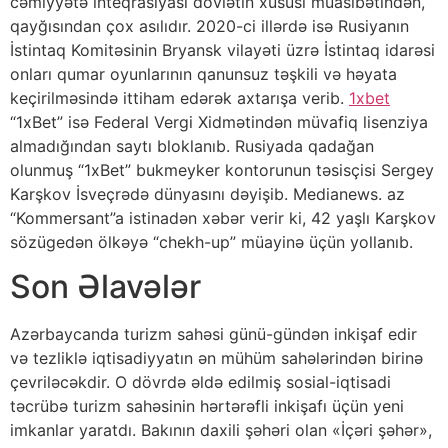
cəmiyyətə inteqrasiyası dövlətin xususi müasibətindən,
qayğısından çox asılıdır. 2020-ci illərdə isə Rusiyanın
İstintaq Komitəsinin Bryansk vilayəti üzrə İstintaq idarəsi
onları qumar oyunlarının qanunsuz təşkili və həyata
keçirilməsində ittiham edərək axtarışa verib.
1xbet
“1xBet” isə Federal Vergi Xidmətindən müvafiq lisenziya
almadığından saytı bloklanıb. Rusiyada qadağan
olunmuş “1xBet” bukmeyker kontorunun təsisçisi Sergey
Karşkov İsveçrədə dünyasını dəyişib. Medianews. az
“Kommersant”a istinadən xəbər verir ki, 42 yaşlı Karşkov
sözügedən ölkəyə “chekh-up” müayinə üçün yollanıb.
Son Əlavələr
Azərbaycanda turizm sahəsi günü-gündən inkişaf edir
və tezliklə iqtisadiyyatın ən mühüm sahələrindən birinə
çevriləcəkdir. O dövrdə əldə edilmiş sosial-iqtisadi
təcrübə turizm sahəsinin hərtərəfli inkişafı üçün yeni
imkanlar yaratdı. Bakının daxili şəhəri olan «İçəri şəhər»,