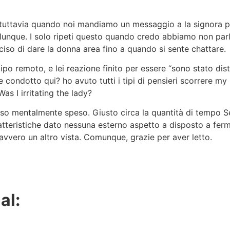
tuttavia quando noi mandiamo un messaggio a la signora per
unque. I solo ripeti questo quando credo abbiamo non parla
eciso di dare la donna area fino a quando si sente chattare.
tipo remoto, e lei reazione finito per essere “sono stato di
 condotto qui? ho avuto tutti i tipi di pensieri scorrere my
s I irritating the lady?
 also mentalmente speso. Giusto circa la quantità di tempo 
tteristiche dato nessuna esterno aspetto a disposto a fer
vvero un altro vista. Comunque, grazie per aver letto.
al: