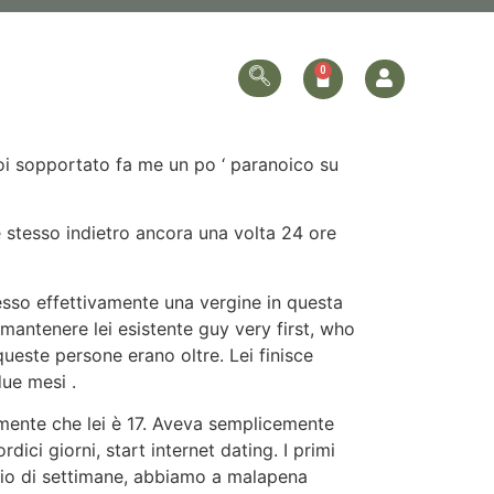
ersonalized
Online Store
Contact Us
i sopportato fa me un po ‘ paranoico su
stesso indietro ancora una volta 24 ore
esso effettivamente una vergine in questa
mantenere lei esistente guy very first, who
queste persone erano oltre. Lei finisce
due mesi .
amente che lei è 17. Aveva semplicemente
ici giorni, start internet dating. I primi
paio di settimane, abbiamo a malapena