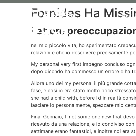
Fornides Ha Missi
About 
Lettore preoccupazio
nel mio piccolo vita, ho sperimentato crepac
relazioni e che io descrivere precisamente pe
My personal very first impegno concluso ogni
dopo dicendo ha commesso un errore e ha tra
Allora uno dei my personal il più grande cott
fase, e così io era stato molto poco stressato
she had a child with, before I’d in realtà con
lasciare io personalmente, spezzare mio centro
Final Gennaio, I met some one new that devo d
ricevuto da una relazione, e io condiviso con l
settimane erano fantastici, e inoltre noi era