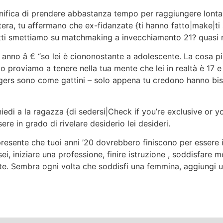
anifica di prendere abbastanza tempo per raggiungere lontan
 lettera, tu affermano che ex-fidanzate {ti hanno fatto|make|
 tutti smettiamo su matchmaking a invecchiamento 21? quasi 
 anno â € “so lei è ciononostante a adolescente. La cosa più
io proviamo a tenere nella tua mente che lei in realtà è 17 
agers sono come gattini – solo appena tu credono hanno bis
edi a la ragazza {di sedersi|Check if you’re exclusive or yo
sere in grado di rivelare desiderio lei desideri.
 presente che tuoi anni ’20 dovrebbero finiscono per essere i 
i, iniziare una professione, finire istruzione , soddisfare mo
. Sembra ogni volta che soddisfi una femmina, aggiungi un s