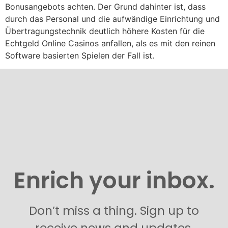
Bonusangebots achten. Der Grund dahinter ist, dass
durch das Personal und die aufwändige Einrichtung und
Übertragungstechnik deutlich höhere Kosten für die
Echtgeld Online Casinos anfallen, als es mit den reinen
Software basierten Spielen der Fall ist.
Enrich your inbox.
Don’t miss a thing. Sign up to