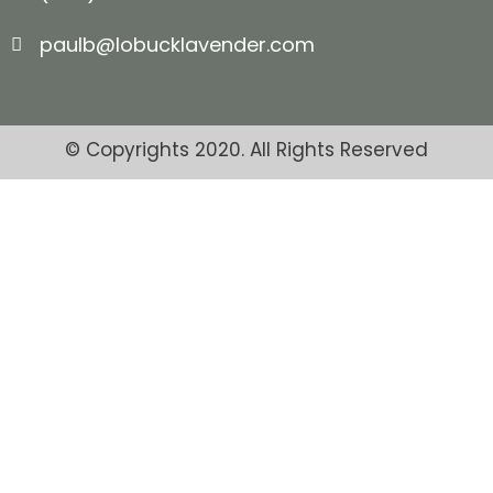
paulb@lobucklavender.com
© Copyrights 2020. All Rights Reserved