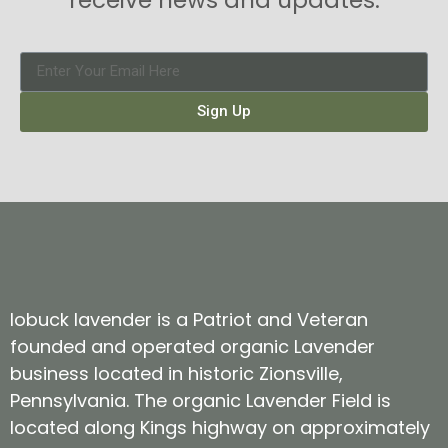
receive news and updates.
Sign Up
lobuck lavender is a Patriot and Veteran
founded and operated organic Lavender
business located in historic Zionsville,
Pennsylvania. The organic Lavender Field is
located along Kings highway on approximately