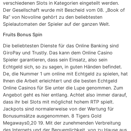
verschiedenen Slots in Kategorien eingeteilt werden.
Der Gesellschaft wurde mit Bescheid vom 08. „Book of
Ra” von Novoline gehört zu den beliebtesten
Spielautomaten der Spieler auf der ganzen Welt.
Fruits Bonus Spin
Die beliebtesten Dienste für das Online Banking sind
GiroPay und Trustly. Das kann dem Online Casino
Spieler garantieren, dass sein Einsatz, also sein
Echtgeld sich, so zu sagen, in guten Händen befindet.
De, die Nummer 1 um online mit Echtgeld zu spielen, hat
Ihnen die Arbeit erleichtert und die besten Echtgeld
Online Casinos für Sie unter die Lupe genommen. Zum
Angebot geht es hier entlang. Achtet also immer darauf,
dass ihr bei Slots mit möglichst hohem RTP spielt.
Jackpots sind normalerweise von der Wertung für
Bonusumsätze ausgenommen. 8 Tigers Gold
Megaways0,20 19. Mit der zunehmenden Verbreitung
des Internets und der Bequemlichkeit, von zu Hause aus