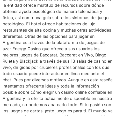
la entidad ofrece multitud de recursos sobre dónde
obtener ayuda psicológica de manera telemática y
física, así como una guía sobre los síntomas del juego
patológico. El hotel ofrece habitaciones de lujo,
restaurantes de alta cocina y muchas otras actividades
diferentes. Otras de las opciones para jugar en
Argentina es a través de la plataforma de juegos de
azar Energy Casino que ofrece a sus usuarios los
mejores juegos de Baccarat, Baccarat en Vivo, Bingo,
Ruleta y Blackjack a través de sus 13 salas de casino en
vivo, dirigidas por crupieres profesionales con los que
todo usuario puede interactuar en línea mediante el
chat. Pues por diversos motivos. Aunque en esta reseña
intentamos ofrecerte ideas y toda la información
posible sobre cómo elegir un casino online confiable en
Argentina y la oferta actualmente disponible en nuestro
mercado, no podemos abarcarlo todo. Si tu pasión son
los juegos de cartas, ¡este juego es para ti. El mundo va