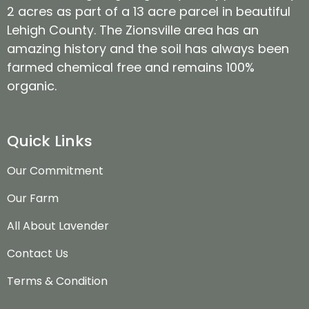
2 acres as part of a 13 acre parcel in beautiful
Lehigh County. The Zionsville area has an
amazing history and the soil has always been
farmed chemical free and remains 100%
organic.
Quick Links
Our Commitment
Our Farm
All About Lavender
Contact Us
Terms & Condition