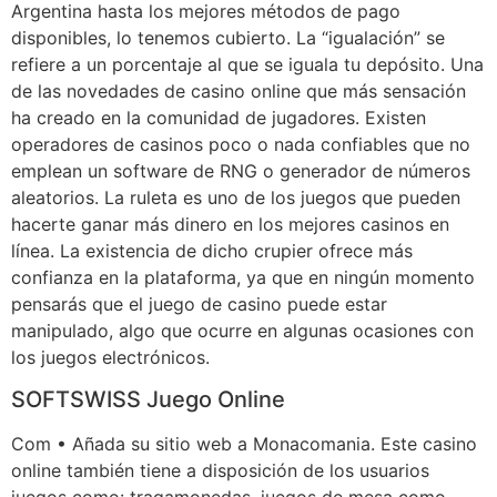
Argentina hasta los mejores métodos de pago
disponibles, lo tenemos cubierto. La “igualación” se
refiere a un porcentaje al que se iguala tu depósito. Una
de las novedades de casino online que más sensación
ha creado en la comunidad de jugadores. Existen
operadores de casinos poco o nada confiables que no
emplean un software de RNG o generador de números
aleatorios. La ruleta es uno de los juegos que pueden
hacerte ganar más dinero en los mejores casinos en
línea. La existencia de dicho crupier ofrece más
confianza en la plataforma, ya que en ningún momento
pensarás que el juego de casino puede estar
manipulado, algo que ocurre en algunas ocasiones con
los juegos electrónicos.
SOFTSWISS Juego Online
Com • Añada su sitio web a Monacomania. Este casino
online también tiene a disposición de los usuarios