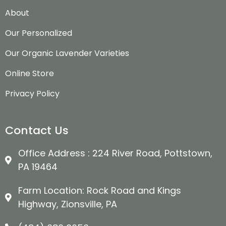
About
Our Personalized
Our Organic Lavender Varieties
Online Store
Privacy Policy
Contact Us
Office Address : 224 River Road, Pottstown,
PA 19464
Farm Location: Rock Road and Kings
Highway, Zionsville, PA