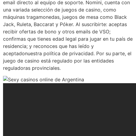
email directo al equipo de soporte. Nomini, cuenta con
una variada selección de juegos de casino, como
máquinas tragamonedas, juegos de mesa como Black
Jack, Ruleta, Baccarat y Póker. Al suscribirte: aceptas
recibir ofertas de bono y otros emails de VSO;
confirmas que tienes edad legal para jugar en tu país de
residencia; y reconoces que has leído y
aceptadonuestra política de privacidad. Por su parte, el
juego de casino está regulado por las entidades
reguladoras provinciales.