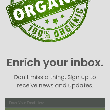
Enrich your inbox.
Don’t miss a thing. Sign up to
receive news and updates.