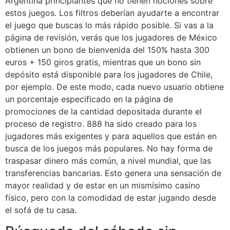
Argentina principiantes que no tienen nociones sobre
estos juegos. Los filtros deberían ayudarte a encontrar
el juego que buscas lo más rápido posible. Si vas a la
página de revisión, verás que los jugadores de México
obtienen un bono de bienvenida del 150% hasta 300
euros + 150 giros gratis, mientras que un bono sin
depósito está disponible para los jugadores de Chile,
por ejemplo. De este modo, cada nuevo usuario obtiene
un porcentaje especificado en la página de
promociones de la cantidad depositada durante el
proceso de registro. 888 ha sido creado para los
jugadores más exigentes y para aquellos que están en
busca de los juegos más populares. No hay forma de
traspasar dinero más común, a nivel mundial, que las
transferencias bancarias. Esto genera una sensación de
mayor realidad y de estar en un mismísimo casino
físico, pero con la comodidad de estar jugando desde
el sofá de tu casa.