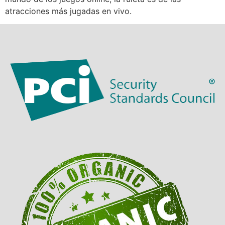
atracciones más jugadas en vivo.