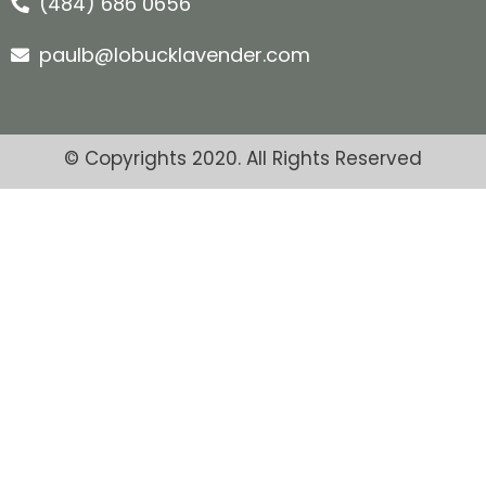
(484) 686 0656
paulb@lobucklavender.com
© Copyrights 2020. All Rights Reserved