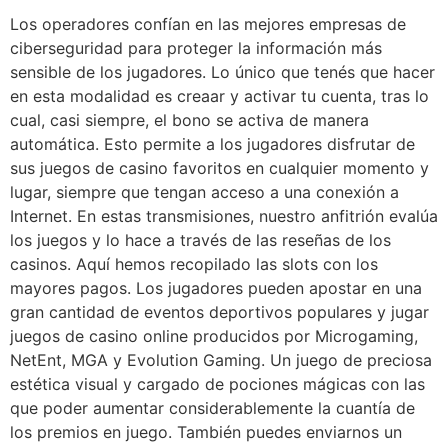
Los operadores confían en las mejores empresas de
ciberseguridad para proteger la información más
sensible de los jugadores. Lo único que tenés que hacer
en esta modalidad es creaar y activar tu cuenta, tras lo
cual, casi siempre, el bono se activa de manera
automática. Esto permite a los jugadores disfrutar de
sus juegos de casino favoritos en cualquier momento y
lugar, siempre que tengan acceso a una conexión a
Internet. En estas transmisiones, nuestro anfitrión evalúa
los juegos y lo hace a través de las reseñas de los
casinos. Aquí hemos recopilado las slots con los
mayores pagos. Los jugadores pueden apostar en una
gran cantidad de eventos deportivos populares y jugar
juegos de casino online producidos por Microgaming,
NetEnt, MGA y Evolution Gaming. Un juego de preciosa
estética visual y cargado de pociones mágicas con las
que poder aumentar considerablemente la cuantía de
los premios en juego. También puedes enviarnos un