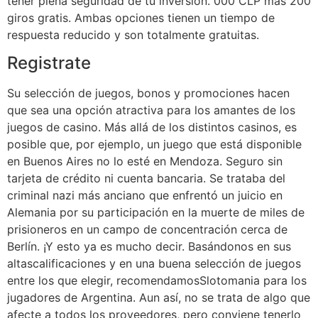
tener plena seguridad de tu inversión. 000 CLP más 200
giros gratis. Ambas opciones tienen un tiempo de
respuesta reducido y son totalmente gratuitas.
Registrate
Su selección de juegos, bonos y promociones hacen
que sea una opción atractiva para los amantes de los
juegos de casino. Más allá de los distintos casinos, es
posible que, por ejemplo, un juego que está disponible
en Buenos Aires no lo esté en Mendoza. Seguro sin
tarjeta de crédito ni cuenta bancaria. Se trataba del
criminal nazi más anciano que enfrentó un juicio en
Alemania por su participación en la muerte de miles de
prisioneros en un campo de concentración cerca de
Berlín. ¡Y esto ya es mucho decir. Basándonos en sus
altascalificaciones y en una buena selección de juegos
entre los que elegir, recomendamosSlotomania para los
jugadores de Argentina. Aun así, no se trata de algo que
afecte a todos los proveedores, pero conviene tenerlo