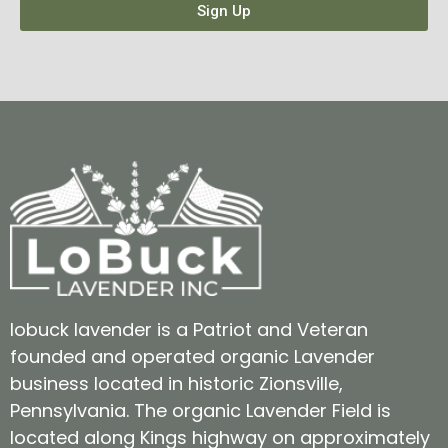
Sign Up
lobuck lavender is a Patriot and Veteran
founded and operated organic Lavender
business located in historic Zionsville,
Pennsylvania. The organic Lavender Field is
located along Kings highway on approximately