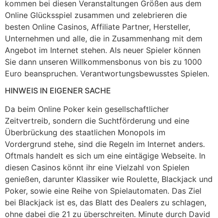
kommen bei diesen Veranstaltungen Größen aus dem
Online Glücksspiel zusammen und zelebrieren die
besten Online Casinos, Affiliate Partner, Hersteller,
Unternehmen und alle, die in Zusammenhang mit dem
Angebot im Internet stehen. Als neuer Spieler können
Sie dann unseren Willkommensbonus von bis zu 1000
Euro beanspruchen. Verantwortungsbewusstes Spielen.
HINWEIS IN EIGENER SACHE
Da beim Online Poker kein gesellschaftlicher
Zeitvertreib, sondern die Suchtförderung und eine
Überbrückung des staatlichen Monopols im
Vordergrund stehe, sind die Regeln im Internet anders.
Oftmals handelt es sich um eine eintägige Webseite. In
diesen Casinos könnt ihr eine Vielzahl von Spielen
genießen, darunter Klassiker wie Roulette, Blackjack und
Poker, sowie eine Reihe von Spielautomaten. Das Ziel
bei Blackjack ist es, das Blatt des Dealers zu schlagen,
ohne dabei die 21 zu überschreiten. Minute durch David