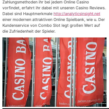
Zahlungsmethoden ihr bei jedem Online Casino
vorfindet, erfahrt ihr dabei mit unseren Casino Reviews.
Dabei sind Hauptmerkmale
http://analyticsinsight.net
einer modernen attraktiven Online Spielbank, wie u. Der
Kundenservice von Combo Slot legt großen Wert auf
die Zufriedenheit der Spieler.