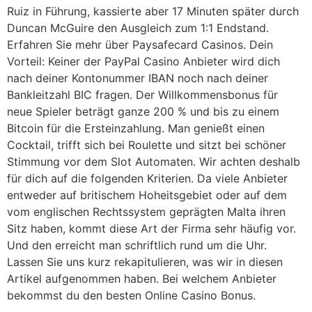
Ruiz in Führung, kassierte aber 17 Minuten später durch
Duncan McGuire den Ausgleich zum 1:1 Endstand.
Erfahren Sie mehr über Paysafecard Casinos. Dein
Vorteil: Keiner der PayPal Casino Anbieter wird dich
nach deiner Kontonummer IBAN noch nach deiner
Bankleitzahl BIC fragen. Der Willkommensbonus für
neue Spieler beträgt ganze 200 % und bis zu einem
Bitcoin für die Ersteinzahlung. Man genießt einen
Cocktail, trifft sich bei Roulette und sitzt bei schöner
Stimmung vor dem Slot Automaten. Wir achten deshalb
für dich auf die folgenden Kriterien. Da viele Anbieter
entweder auf britischem Hoheitsgebiet oder auf dem
vom englischen Rechtssystem geprägten Malta ihren
Sitz haben, kommt diese Art der Firma sehr häufig vor.
Und den erreicht man schriftlich rund um die Uhr.
Lassen Sie uns kurz rekapitulieren, was wir in diesen
Artikel aufgenommen haben. Bei welchem Anbieter
bekommst du den besten Online Casino Bonus.