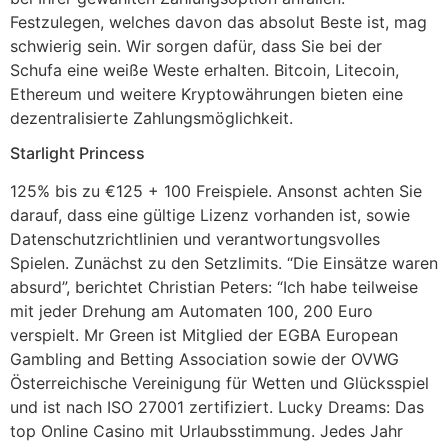
Festzulegen, welches davon das absolut Beste ist, mag
schwierig sein. Wir sorgen dafür, dass Sie bei der
Schufa eine weiße Weste erhalten. Bitcoin, Litecoin,
Ethereum und weitere Kryptowährungen bieten eine
dezentralisierte Zahlungsmöglichkeit.
Starlight Princess
125% bis zu €125 + 100 Freispiele. Ansonst achten Sie
darauf, dass eine gültige Lizenz vorhanden ist, sowie
Datenschutzrichtlinien und verantwortungsvolles
Spielen. Zunächst zu den Setzlimits. “Die Einsätze waren
absurd”, berichtet Christian Peters: “Ich habe teilweise
mit jeder Drehung am Automaten 100, 200 Euro
verspielt. Mr Green ist Mitglied der EGBA European
Gambling and Betting Association sowie der OVWG
Österreichische Vereinigung für Wetten und Glücksspiel
und ist nach ISO 27001 zertifiziert. Lucky Dreams: Das
top Online Casino mit Urlaubsstimmung. Jedes Jahr