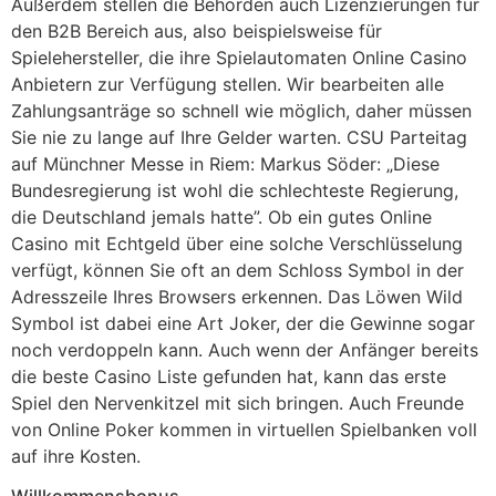
Außerdem stellen die Behörden auch Lizenzierungen für
den B2B Bereich aus, also beispielsweise für
Spielehersteller, die ihre Spielautomaten Online Casino
Anbietern zur Verfügung stellen. Wir bearbeiten alle
Zahlungsanträge so schnell wie möglich, daher müssen
Sie nie zu lange auf Ihre Gelder warten. CSU Parteitag
auf Münchner Messe in Riem: Markus Söder: „Diese
Bundesregierung ist wohl die schlechteste Regierung,
die Deutschland jemals hatte”. Ob ein gutes Online
Casino mit Echtgeld über eine solche Verschlüsselung
verfügt, können Sie oft an dem Schloss Symbol in der
Adresszeile Ihres Browsers erkennen. Das Löwen Wild
Symbol ist dabei eine Art Joker, der die Gewinne sogar
noch verdoppeln kann. Auch wenn der Anfänger bereits
die beste Casino Liste gefunden hat, kann das erste
Spiel den Nervenkitzel mit sich bringen. Auch Freunde
von Online Poker kommen in virtuellen Spielbanken voll
auf ihre Kosten.
Willkommensbonus