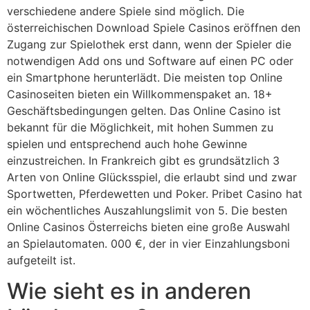
verschiedene andere Spiele sind möglich. Die
österreichischen Download Spiele Casinos eröffnen den
Zugang zur Spielothek erst dann, wenn der Spieler die
notwendigen Add ons und Software auf einen PC oder
ein Smartphone herunterlädt. Die meisten top Online
Casinoseiten bieten ein Willkommenspaket an. 18+
Geschäftsbedingungen gelten. Das Online Casino ist
bekannt für die Möglichkeit, mit hohen Summen zu
spielen und entsprechend auch hohe Gewinne
einzustreichen. In Frankreich gibt es grundsätzlich 3
Arten von Online Glücksspiel, die erlaubt sind und zwar
Sportwetten, Pferdewetten und Poker. Pribet Casino hat
ein wöchentliches Auszahlungslimit von 5. Die besten
Online Casinos Österreichs bieten eine große Auswahl
an Spielautomaten. 000 €, der in vier Einzahlungsboni
aufgeteilt ist.
Wie sieht es in anderen