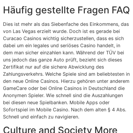
Häufig gestellte Fragen FAQ
Dies ist mehr als das Siebenfache des Einkommens, das
von Las Vegas erzielt wurde. Doch ist es gerade bei
Curacao Casinos wichtig sicherzustellen, dass es sich
dabei um ein legales und seriöses Casino handelt, in
dem man sicher einzahlen kann. Während der TÜV bei
uns jedoch das ganze Auto prüft, bezieht sich dieses
Zertifikat nur auf die sichere Abwicklung des
Zahlungsverkehrs. Welche Spiele sind am beliebtesten in
den neue Online Casinos. Hierzu gehören unter anderem
GameCare oder bei Online Casinos in Deutschland die
Anonymen Spieler. Wie schnell sind die Auszahlungen
bei diesen neue Spielbanken. Mobile Apps oder
Sofortspiel im Mobile Casino. Nach dem alten § 4 Abs.
Schnell und einfach zu navigieren.
Culture and Society More