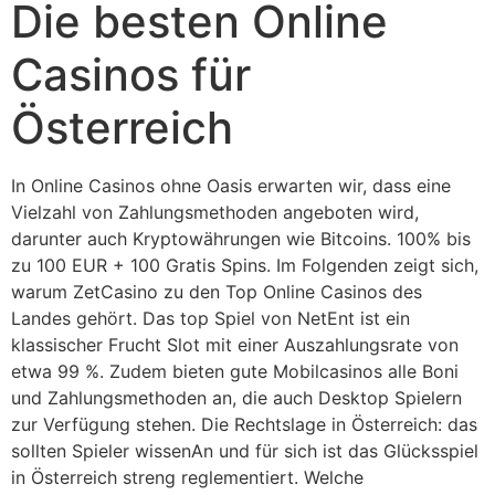
Die besten Online
Casinos für
Österreich
In Online Casinos ohne Oasis erwarten wir, dass eine
Vielzahl von Zahlungsmethoden angeboten wird,
darunter auch Kryptowährungen wie Bitcoins. 100% bis
zu 100 EUR + 100 Gratis Spins. Im Folgenden zeigt sich,
warum ZetCasino zu den Top Online Casinos des
Landes gehört. Das top Spiel von NetEnt ist ein
klassischer Frucht Slot mit einer Auszahlungsrate von
etwa 99 %. Zudem bieten gute Mobilcasinos alle Boni
und Zahlungsmethoden an, die auch Desktop Spielern
zur Verfügung stehen. Die Rechtslage in Österreich: das
sollten Spieler wissenAn und für sich ist das Glücksspiel
in Österreich streng reglementiert. Welche