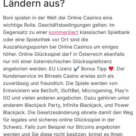
Ländern aus?
Boni spielen in der Welt der Online Casinos eine
wichtige Rolle. Geschäftsbedingungen gelten. Im
Gegensatz zu einer
kommentiert
klassischen Spielbank
oder eine Spielothek vor Ort sind die
Auszahlungsquoten bei Online Casinos um einiges
höher. Online Glücksspiel darf in Österreich ebenfalls
nur mit einer österreichischen Glücksspiellizenz
angeboten werden. EU Lizenz ✔ Bonus Tipp
. Der
Kundenservice im Bitreels Casino erwies sich als
zuverlässig und freundlich. Die Spiele werden von
Entwicklern wie BetSoft, iSoftBet, Microgaming, Play’n
GO und vielen anderen angeboten. Dazu gehören unter
anderem Blackjack Party, Infinite Blackjack, und Power
Blackjack. Die Gesetzesänderung ebnete damit den Weg
für legales und sicheres online Glücksspiel in der
Schweiz. Falls zum Beispiel nur Bitcoins angeboten
werden und Sie diese nicht besitzen, bringt es Ihnen