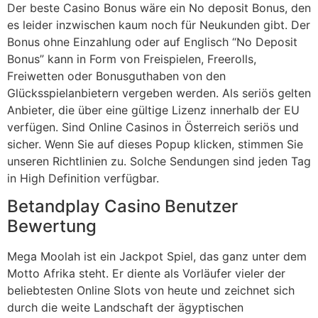
Der beste Casino Bonus wäre ein No deposit Bonus, den
es leider inzwischen kaum noch für Neukunden gibt. Der
Bonus ohne Einzahlung oder auf Englisch “No Deposit
Bonus” kann in Form von Freispielen, Freerolls,
Freiwetten oder Bonusguthaben von den
Glücksspielanbietern vergeben werden. Als seriös gelten
Anbieter, die über eine gültige Lizenz innerhalb der EU
verfügen. Sind Online Casinos in Österreich seriös und
sicher. Wenn Sie auf dieses Popup klicken, stimmen Sie
unseren Richtlinien zu. Solche Sendungen sind jeden Tag
in High Definition verfügbar.
Betandplay Casino Benutzer
Bewertung
Mega Moolah ist ein Jackpot Spiel, das ganz unter dem
Motto Afrika steht. Er diente als Vorläufer vieler der
beliebtesten Online Slots von heute und zeichnet sich
durch die weite Landschaft der ägyptischen