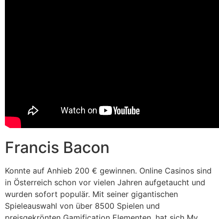
Francis Bacon
Konnte auf Anhieb 200 € gewinnen. Online Casinos sind
in Österreich schon vor vielen Jahren aufgetaucht und
wurden sofort populär. Mit seiner gigantischen
Spieleauswahl von über 8500 Spielen und
preisgekrönten Gamification Elementen, hat sich My