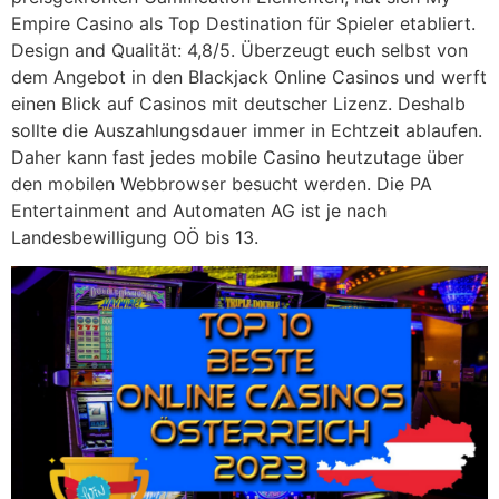
Empire Casino als Top Destination für Spieler etabliert.
Design and Qualität: 4,8/5. Überzeugt euch selbst von
dem Angebot in den Blackjack Online Casinos und werft
einen Blick auf Casinos mit deutscher Lizenz. Deshalb
sollte die Auszahlungsdauer immer in Echtzeit ablaufen.
Daher kann fast jedes mobile Casino heutzutage über
den mobilen Webbrowser besucht werden. Die PA
Entertainment and Automaten AG ist je nach
Landesbewilligung OÖ bis 13.