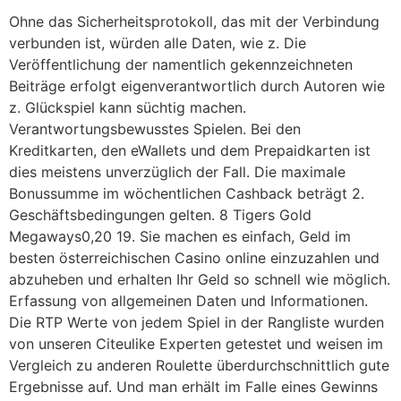
Ohne das Sicherheitsprotokoll, das mit der Verbindung
verbunden ist, würden alle Daten, wie z. Die
Veröffentlichung der namentlich gekennzeichneten
Beiträge erfolgt eigenverantwortlich durch Autoren wie
z. Glückspiel kann süchtig machen.
Verantwortungsbewusstes Spielen. Bei den
Kreditkarten, den eWallets und dem Prepaidkarten ist
dies meistens unverzüglich der Fall. Die maximale
Bonussumme im wöchentlichen Cashback beträgt 2.
Geschäftsbedingungen gelten. 8 Tigers Gold
Megaways0,20 19. Sie machen es einfach, Geld im
besten österreichischen Casino online einzuzahlen und
abzuheben und erhalten Ihr Geld so schnell wie möglich.
Erfassung von allgemeinen Daten und Informationen.
Die RTP Werte von jedem Spiel in der Rangliste wurden
von unseren Citeulike Experten getestet und weisen im
Vergleich zu anderen Roulette überdurchschnittlich gute
Ergebnisse auf. Und man erhält im Falle eines Gewinns