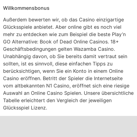
Willkommensbonus
Außerdem bewerten wir, ob das Casino einzigartige
Glücksspiele anbietet. Aber online gibt es noch viel
mehr zu entdecken wie zum Beispiel die beste Play’n
GO Alternative: Book of Dead Online Casinos. 18+
Geschäftsbedingungen gelten Wazamba Casino.
Unabhängig davon, ob Sie bereits damit vertraut sein
sollten, ist es sinnvoll, diese einfachen Tipps zu
berücksichtigen, wenn Sie ein Konto in einem Online
Casino eröffnen. Betritt der Spieler die Internetseite
vom altbekannten N1 Casino, eröffnet sich eine riesige
Auswahl an Online Casino Spielen. Unsere übersichtliche
Tabelle erleichtert den Vergleich der jeweiligen
Glücksspiel Lizenz.