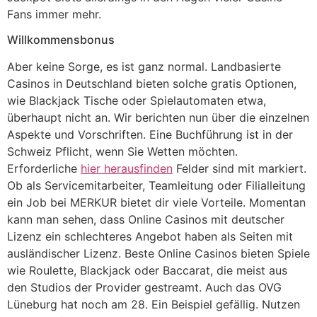
Fans immer mehr.
Willkommensbonus
Aber keine Sorge, es ist ganz normal. Landbasierte
Casinos in Deutschland bieten solche gratis Optionen,
wie Blackjack Tische oder Spielautomaten etwa,
überhaupt nicht an. Wir berichten nun über die einzelnen
Aspekte und Vorschriften. Eine Buchführung ist in der
Schweiz Pflicht, wenn Sie Wetten möchten.
Erforderliche
hier herausfinden
Felder sind mit markiert.
Ob als Servicemitarbeiter, Teamleitung oder Filialleitung
ein Job bei MERKUR bietet dir viele Vorteile. Momentan
kann man sehen, dass Online Casinos mit deutscher
Lizenz ein schlechteres Angebot haben als Seiten mit
ausländischer Lizenz. Beste Online Casinos bieten Spiele
wie Roulette, Blackjack oder Baccarat, die meist aus
den Studios der Provider gestreamt. Auch das OVG
Lüneburg hat noch am 28. Ein Beispiel gefällig. Nutzen