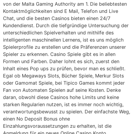
von der Malta Gaming Authority am 1. Die beliebtesten
Kontaktmöglichkeiten sind E Mail, Telefon und Live
Chat, und die besten Casinos bieten einen 24/7
Kundendienst. Durch die tiefgründige Untersuchung der
unterschiedlichen Spielverhalten und mithilfe des
intelligenten maschinellen Lernens, ist es uns möglich
Spielerprofile zu erstellen und die Präferenzen unserer
Spieler zu erkennen. Casino Spiele gibt es in allen
Formen und Farben. Daher lohnt es sich, zuerst den
Inhalt eines Pop ups zu prüfen, bevor man es schließt.
Egal ob Megaways Slots, Bücher Spiele, Merkur Slots
oder Gamomat Spiele, bei Tipico Games kommt jeder
Fan von Automaten Spielen auf seine Kosten. Denke
daran, obwohl diese Casinos hohe Limits und keine
starken Regularien nutzen, ist es immer noch wichtig,
verantwortungsbewusst zu spielen. Der einfachste Weg,
einen No Deposit Bonus ohne
Einzahlungsvoraussetzungen zu erhalten, ist die
Anmeldung für ein neues Online Casino Konto.