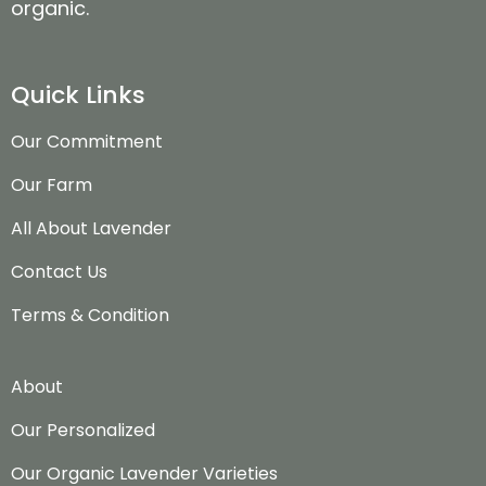
organic.
Quick Links
Our Commitment
Our Farm
All About Lavender
Contact Us
Terms & Condition
About
Our Personalized
Our Organic Lavender Varieties