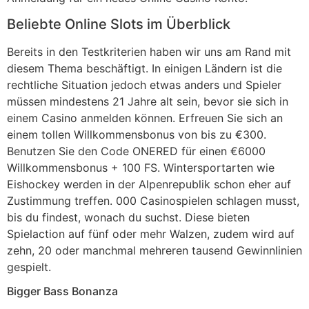
Beliebte Online Slots im Überblick
Bereits in den Testkriterien haben wir uns am Rand mit
diesem Thema beschäftigt. In einigen Ländern ist die
rechtliche Situation jedoch etwas anders und Spieler
müssen mindestens 21 Jahre alt sein, bevor sie sich in
einem Casino anmelden können. Erfreuen Sie sich an
einem tollen Willkommensbonus von bis zu €300.
Benutzen Sie den Code ONERED für einen €6000
Willkommensbonus + 100 FS. Wintersportarten wie
Eishockey werden in der Alpenrepublik schon eher auf
Zustimmung treffen. 000 Casinospielen schlagen musst,
bis du findest, wonach du suchst. Diese bieten
Spielaction auf fünf oder mehr Walzen, zudem wird auf
zehn, 20 oder manchmal mehreren tausend Gewinnlinien
gespielt.
Bigger Bass Bonanza