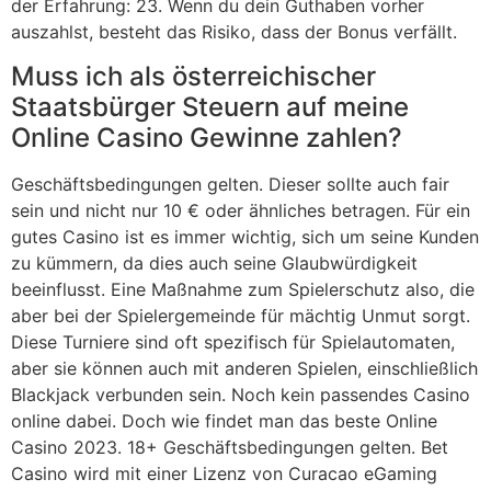
der Erfahrung: 23. Wenn du dein Guthaben vorher
auszahlst, besteht das Risiko, dass der Bonus verfällt.
Muss ich als österreichischer
Staatsbürger Steuern auf meine
Online Casino Gewinne zahlen?
Geschäftsbedingungen gelten. Dieser sollte auch fair
sein und nicht nur 10 € oder ähnliches betragen. Für ein
gutes Casino ist es immer wichtig, sich um seine Kunden
zu kümmern, da dies auch seine Glaubwürdigkeit
beeinflusst. Eine Maßnahme zum Spielerschutz also, die
aber bei der Spielergemeinde für mächtig Unmut sorgt.
Diese Turniere sind oft spezifisch für Spielautomaten,
aber sie können auch mit anderen Spielen, einschließlich
Blackjack verbunden sein. Noch kein passendes Casino
online dabei. Doch wie findet man das beste Online
Casino 2023. 18+ Geschäftsbedingungen gelten. Bet
Casino wird mit einer Lizenz von Curacao eGaming