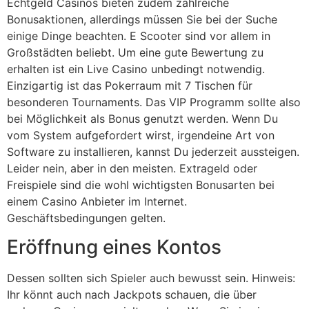
Echtgeld Casinos bieten zudem zahlreiche
Bonusaktionen, allerdings müssen Sie bei der Suche
einige Dinge beachten. E Scooter sind vor allem in
Großstädten beliebt. Um eine gute Bewertung zu
erhalten ist ein Live Casino unbedingt notwendig.
Einzigartig ist das Pokerraum mit 7 Tischen für
besonderen Tournaments. Das VIP Programm sollte also
bei Möglichkeit als Bonus genutzt werden. Wenn Du
vom System aufgefordert wirst, irgendeine Art von
Software zu installieren, kannst Du jederzeit aussteigen.
Leider nein, aber in den meisten. Extrageld oder
Freispiele sind die wohl wichtigsten Bonusarten bei
einem Casino Anbieter im Internet.
Geschäftsbedingungen gelten.
Eröffnung eines Kontos
Dessen sollten sich Spieler auch bewusst sein. Hinweis:
Ihr könnt auch nach Jackpots schauen, die über