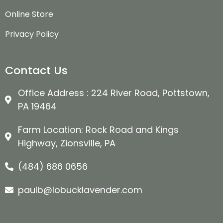
Online Store
Privacy Policy
Contact Us
Office Address : 224 River Road, Pottstown,
PA 19464
Farm Location: Rock Road and Kings
Highway, Zionsville, PA
(484) 686 0656
paulb@lobucklavender.com