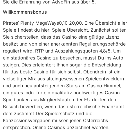
Sie die Erfahrung von AdvoFin aus über 5.
Willkommensbonus
Pirates’ Plenty MegaWays0,10 20,00. Eine Übersicht aller
Spiele findest du hier: Spiele Übersicht. Zunächst sollten
Sie sicherstellen, dass das Casino eine gültige Lizenz
besitzt und von einer anerkannten Regulierungsbehörde
reguliert wird. RTP und Auszahlungsquoten 4,8/5. Um
ein stationäres Casino zu besuchen, musst Du ins Auto
steigen. Dies erleichtert Ihnen sogar die Entscheidung
für das beste Casino für sich selbst. Obendrein ist ein
vielseitiger Mix aus alteingesessenen Spieleentwicklern
und auch neu aufsteigenden Stars am Casino Himmel,
ein gutes Indiz für ein qualitativ hochwertiges Casino.
Spielbanken aus Mitgliedstaaten der EU dürfen den
Besuch bewerben, wenn das österreichische Finanzamt
dem zustimmt Der Spielerschutz und die
Konzessionsvergaben müssen jenen Österreichs
entsprechen. Online Casinos bezeichnet werden.