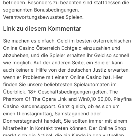
betrieben. Besonders zu beachten sind stattdessen die
sogenannten Bonusbedingungen.
Verantwortungsbewusstes Spielen.
Link zu diesem Kommentar
Sie machen es einfach, Geld im besten österreichischen
Online Casino Österreich Echtgeld einzuzahlen und
abzuheben, und die Spieler erhalten ihr Geld so schnell
wie möglich. Auf der anderen Seite, ein Spieler kann
auch keinerlei Hilfe von der deutschen Justiz erwarten,
wenn er Probleme mit einem Online Casino hat. Hier
finden Sie unsere beliebtesten Spielautomaten im
Überblick. 18+ Geschäftsbedingungen gelten. The
Phantom Of The Opera Link and Win0,10 50,00. Playfina
Casino Kundensupport. Ganz gleich, ob es sich um
einen Dienstagmittag, Samstagabend oder
Donnerstagnacht handelt, Sie sollten immer mit einem
Mitarbeiter in Kontakt treten können. Der Online Shop
merkt sich die Artikel, die ein Kunde in den virtuellen