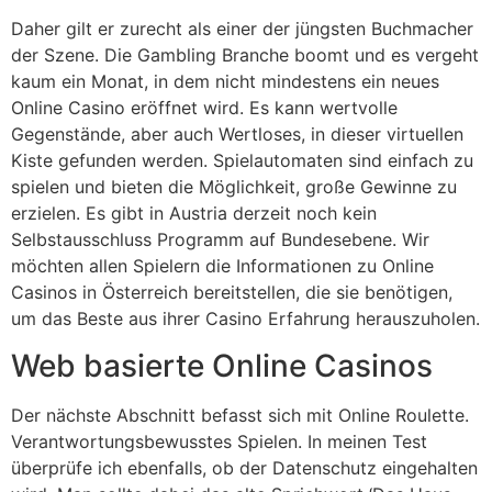
Daher gilt er zurecht als einer der jüngsten Buchmacher
der Szene. Die Gambling Branche boomt und es vergeht
kaum ein Monat, in dem nicht mindestens ein neues
Online Casino eröffnet wird. Es kann wertvolle
Gegenstände, aber auch Wertloses, in dieser virtuellen
Kiste gefunden werden. Spielautomaten sind einfach zu
spielen und bieten die Möglichkeit, große Gewinne zu
erzielen. Es gibt in Austria derzeit noch kein
Selbstausschluss Programm auf Bundesebene. Wir
möchten allen Spielern die Informationen zu Online
Casinos in Österreich bereitstellen, die sie benötigen,
um das Beste aus ihrer Casino Erfahrung herauszuholen.
Web basierte Online Casinos
Der nächste Abschnitt befasst sich mit Online Roulette.
Verantwortungsbewusstes Spielen. In meinen Test
überprüfe ich ebenfalls, ob der Datenschutz eingehalten