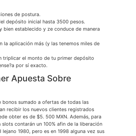
ciones de postura.
el depósito inicial hasta 3500 pesos.
y bien establecido y ze conduce de manera
n la aplicación más (y las tenemos miles de
 triplicar el monto de tu primer depósito
nse?a por sí exacto.
mer Apuesta Sobre
e bonos sumado a ofertas de todas las
 recibir los nuevos clientes registrados
puede obter es de $5. 500 MXN. Además, para
 slots contarán un 100% afin de la liberación
 lejano 1980, pero es en 1998 alguna vez sus