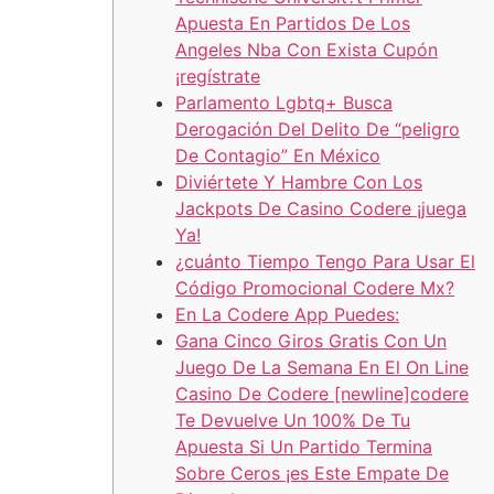
Apuesta En Partidos De Los
Angeles Nba Con Exista Cupón
¡regístrate
Parlamento Lgbtq+ Busca
Derogación Del Delito De “peligro
De Contagio” En México
Diviértete Y Hambre Con Los
Jackpots De Casino Codere ¡juega
Ya!
¿cuánto Tiempo Tengo Para Usar El
Código Promocional Codere Mx?
En La Codere App Puedes:
Gana Cinco Giros Gratis Con Un
Juego De La Semana En El On Line
Casino De Codere [newline]codere
Te Devuelve Un 100% De Tu
Apuesta Si Un Partido Termina
Sobre Ceros ¡es Este Empate De