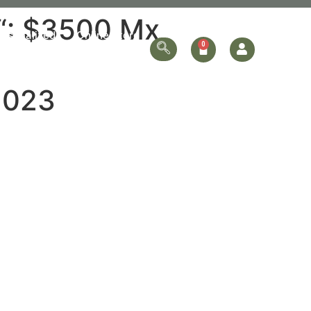
 “: $3500 Mx
ersonalized
Online Store
Contact Us
2023