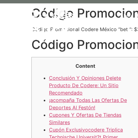
Código Promocion
About 
Código Promocional Codere México “bet “: 
Código Promocion
Content
Conclusión Y Opiniones Delete
Producto De Codere: Un Sitio
Recomendado
¡acompaña Todas Las Ofertas De
Deportes Al Festón!
Cupones Y Ofertas De Tiendas
Similares
Cupón Exclusivocodere Triplica
Technische Universit?t Primer