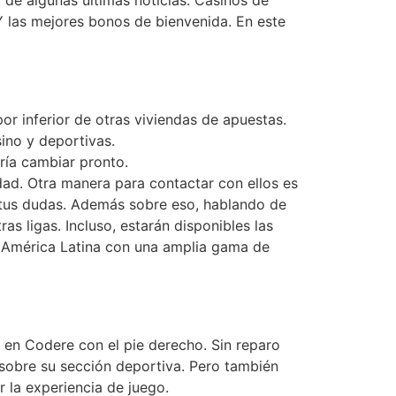
 de algunas últimas noticias. Casinos de
Y las mejores bonos de bienvenida. En este
or inferior de otras viviendas de apuestas.
ino y deportivas.
ría cambiar pronto.
ad. Otra manera para contactar con ellos es
r tus dudas. Además sobre eso, hablando de
s ligas. Incluso, estarán disponibles las
n América Latina con una amplia gama de
 en Codere con el pie derecho. Sin reparo
 sobre su sección deportiva. Pero también
 la experiencia de juego.